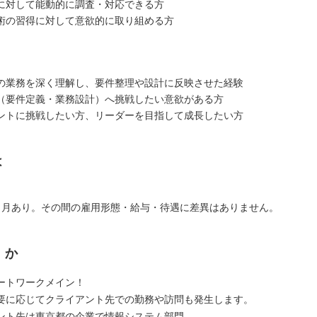
に対して能動的に調査・対応できる方
術の習得に対して意欲的に取り組める方
】
の業務を深く理解し、要件整理や設計に反映させた経験
（要件定義・業務設計）へ挑戦したい意欲がある方
ントに挑戦したい方、リーダーを目指して成長したい方
は
ヶ月あり。その間の雇用形態・給与・待遇に差異はありません。
くか
ートワークメイン！
要に応じてクライアント先での勤務や訪問も発生します。
ント先は東京都の企業で情報システム部門