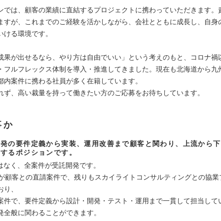
ンでは、顧客の業績に直結するプロジェクトに携わっていただきます。
ますが、これまでのご経験を活かしながら、会社とともに成長し、自身
いける環境です。
成果が出せるなら、やり方は自由でいい」という考えのもと、コロナ禍
・フルフレックス体制を導入・推進してきました。現在も北海道から九
都内案件に携わる社員が多く在籍しています。
れず、高い裁量を持って働きたい方のご応募をお待ちしています。
事か
開発の要件定義から実装、運用改善まで顧客と関わり、上流から下
当するポジションです。
Sはなく、全案件が受託開発です。
％が顧客との直請案件で、残りもスカイライトコンサルティングとの協業
おり、
案件で、要件定義から設計・開発・テスト・運用まで一貫して担当して
発全般に関わることができます。