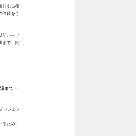
責任ある役
の価値をさ
以前からフ
州まで、関
流まで一
プロジェク
いるため、