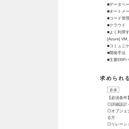
■データベース 
■オートメーシ
■コード管理／
■クラウド ：
■よく利用するサー
[Azure] VM,
■コミュニケー
■開発手
■主要ERPパッケ
求められ
必須
【必須条件
◎詳細設計
◎オブジェク
る方
◎リレーシ