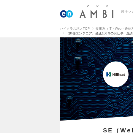
若手
ハイクラス求人TOP
技術系（IT・Web・通
〈開発エンジニア〉受託100％のお仕事!! 直
SE（W