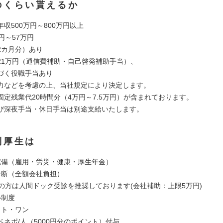
のくらい貰えるか
収500万円～800万円以上
円～57万円
2カ月分）あり
21万円（通信費補助・自己啓発補助手当）、
く役職手当あり
力などを考慮の上、当社規定により決定します。
固定残業代20時間分（4万円～7.5万円）が含まれております。
深夜手当・休日手当は別途支給いたします。
利厚生は
完備（雇用・労災・健康・厚生年金）
診断（全額会社負担）
上の方は人間ドック受診を推奨しております(会社補助：上限5万円)
ル制度
ット・ワン
0ベネポ/人（5000円分のポイント）付与