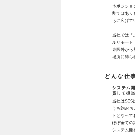
本ポジショ
割ではあり
らに広げて
当社では「
ルリモート
東圏外から
場所に縛ら
どんな仕
システム
貫して担
当社はSE
うち約94
トとなって
ほぼ全ての
システム開