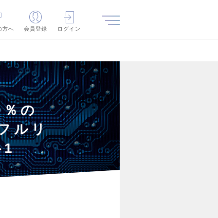
の方へ
会員登録
ログイン
0％の
◎フルリ
-1