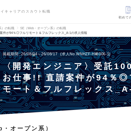
ハイキャリアのスカウト転職
初めて
信系）の転職
SE（Web・オープン系）の転職
請案件が94％◎フルリモート＆フルフレックス_A-1の求人情報
掲載期間
26/08/04～26/08/17
求人No.WNHZF-HIB006-1
〈開発エンジニア〉受託10
お仕事!! 直請案件が94％
モート＆フルフレックス_A
eb・オープン系）