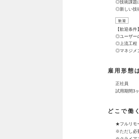
◎技術課題
◎新しい技
歓迎
【歓迎条件
◎ユーザー
◎上流工程
◎マネジメ
雇用形態
正社員
試用期間3
どこで働
★フルリモ
※ただし必
※クライア