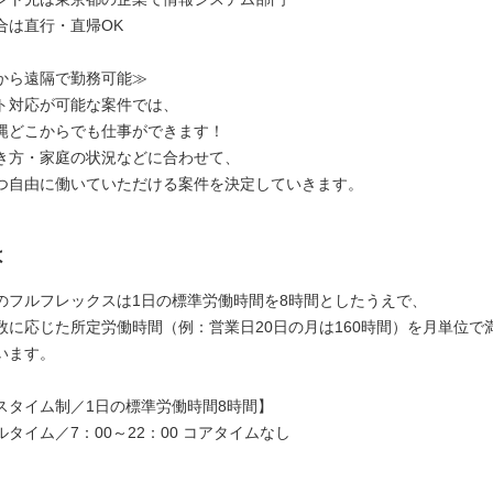
合は直行・直帰OK
から遠隔で勤務可能≫
ト対応が可能な案件では、
縄どこからでも仕事ができます！
き方・家庭の状況などに合わせて、
つ自由に働いていただける案件を決定していきます。
は
のフルフレックスは1日の標準労働時間を8時間としたうえで、
数に応じた所定労働時間（例：営業日20日の月は160時間）を月単位で
います。
スタイム制／1日の標準労働時間8時間】
タイム／7：00～22：00 コアタイムなし