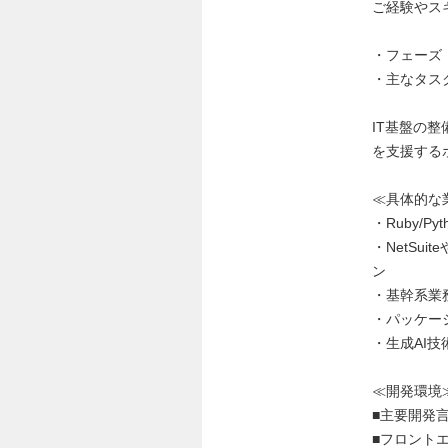
ご経験やス
・フェーズ
・主なタス
IT基盤の
を支援する
≪具体的な
・Ruby/
・NetSui
ン
・基幹系業
・パッケー
・生成AI技術
≪開発環境
■主要開発言語 
■フロントエンド