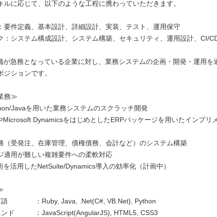
キルに応じて、以下のような工程に携わっていただきます。
：要件定義、基本設計、詳細設計、実装、テスト、運用保守
ク：システム構成設計、システム構築、セキュリティ、運用設計、CI/C
整備が急務となっている企業に対し、業務システムの企画・開発・運用を
ポジションです。
業務≫
Python/Javaを用いた業務システムのスクラッチ開発
teやMicrosoft DynamicsをはじめとしたERPパッケージを用いたイン
務（受発注、在庫管理、債権債務、会計など）のシステム構築
ジ適用が難しい複雑要件への柔軟対応
を活用したNetSuite/Dynamics導入の効率化（計画中）
≫
：Ruby, Java, .Net(C#, VB.Net), Python
 ：JavaScript(AngularJS), HTML5, CSS3