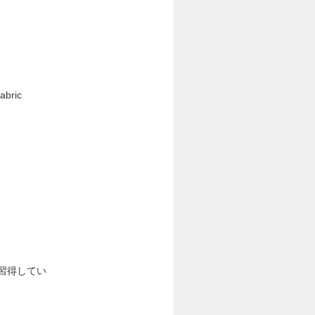
abric
上習得してい