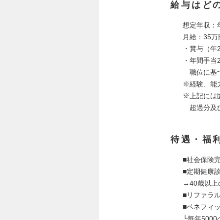
給与はど
想定年収：年
月給：35万
・賞与（年
・年間手当
職位に基づ
※経験、能
※上記には
超過分及び
待遇・福
■社会保険
■定期健康
→40歳以
■リファラ
■ベネフィ
└毎年500