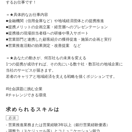
するお仕事です！
＝★具体的なお仕事内容
■金融機関（信用金庫など）や地域経済団体との提携推進
■提携メリットの企画立案・経営層へのプレゼンテーション
■提携後の現場担当者様への研修や導入サポート
■営業部門と連携した顧客紹介の獲得促進・施策の企画と実行
■営業推進活動の効果測定・改善提案 など
＝★あなたの動きが、何百社もの未来を変える
1つの提携が成功すれば、その先にいる数十社・数百社の地域企業に
当社のサービスが届きます。
若者のキャリアと地域経済を支える戦略を描くポジションです。
#社会課題に挑む企業
#チャレンジできる環境
求められるスキルは
必須
- 営業推進業務または営業経験3年以上（銀行営業経験優遇）
- 調整力（スケジュール等）とコミュニケーション能力