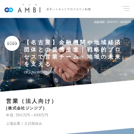
若手ハイキャリアのスカウト転職
掲載期間
26/07/27～26/08/09
【名古屋】金融機関や地域経済
団体との提携推進｜戦略的プロ
セスで営業チーム・地域の未来
を支える
求人No.WEXBU-002
営業（法人向け）
株式会社ジンジブ
年収
550万円～699万円
上場企業
土日祝休み