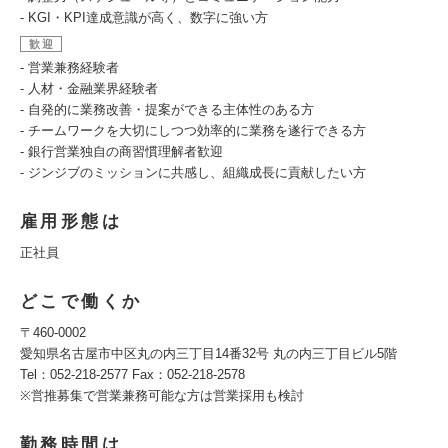
- KGI・KPI達成意識が高く、数字に強い方
歓迎
- 営業兼務経験者
- 人材・金融業界経験者
- 自発的に業務改善・提案ができる主体性のある方
- チームワークを大切にしつつ効率的に業務を遂行できる方
- 銀行営業独自の商習慣理解者歓迎
- ジンジブのミッションに共感し、組織成長に貢献したい方
雇用形態は
正社員
どこで働くか
〒460-0002
愛知県名古屋市中区丸の内三丁目14番32号 丸の内三丁目ビル5階
Tel：052-218-2577 Fax：052-218-2578
※営推募集で営業兼務可能な方は営業採用も検討
勤務時間は