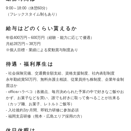
9:00～18:00（休憩60分）
（フレックスタイム制もあり）
給与はどのくらい貰えるか
年収400万円～600万円（経験・能力に応じて優遇）
月給28万円～38万円
※個人目標・業績による変動賞与制度あり
待遇・福利厚生は
- 社会保険完備、交通費全額支給、資格支援制度、社内表彰制度
永年勤続賞50万円、無料弁護士相談、従業員持ち株制度、企業年金制
度ほか
- officeハラペコ（各拠点、毎月決められた予算の中で好きなご飯やお
かず、お菓子などを買い、誰でも好きに取って食べることが出来る
（カップ麺、お菓子、レトルトご飯等）
- 入社後約3か月間、即戦力研修に参加必須
- 福岡支店研修（熊本・広島エリア採用の方）
休日休暇は