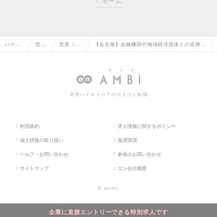
ホーム
ハイク
営業
営業（法
【名古屋】金融機関や地域経済団体との提携推
ラス求
系の
人向け）
進｜戦略的プロセスで営業チーム・地域の未来
人TOP
転職
の転職
を支えるの求人情報
若手ハイキャリアのスカウト転職
利用規約
求人情報に関するポリシー
個人情報の取り扱い
推奨環境
ヘルプ・お問い合わせ
参画のお問い合わせ
サイトマップ
エン会社概要
©
en Inc.
企業に直接エントリーできる特別求人です