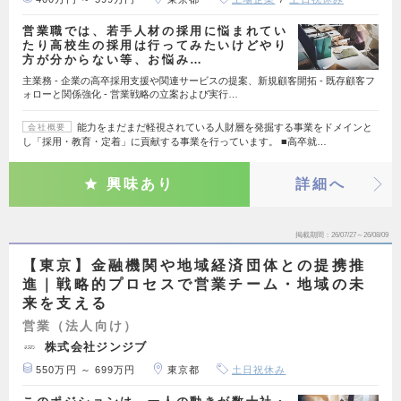
営業職では、若手人材の採用に悩まれてい
たり高校生の採用は行ってみたいけどやり
方が分からない等、お悩み…
主業務 - 企業の高卒採用支援や関連サービスの提案、新規顧客開拓 - 既存顧客フ
ォローと関係強化 - 営業戦略の立案および実行…
能力をまだまだ軽視されている人財層を発掘する事業をドメインと
会社概要
し「採用・教育・定着」に貢献する事業を行っています。 ■高卒就…
興味あり
詳細へ
掲載期間
26/07/27～26/08/09
【東京】金融機関や地域経済団体との提携推
進｜戦略的プロセスで営業チーム・地域の未
来を支える
営業（法人向け）
株式会社ジンジブ
550万円 ～ 699万円
東京都
土日祝休み