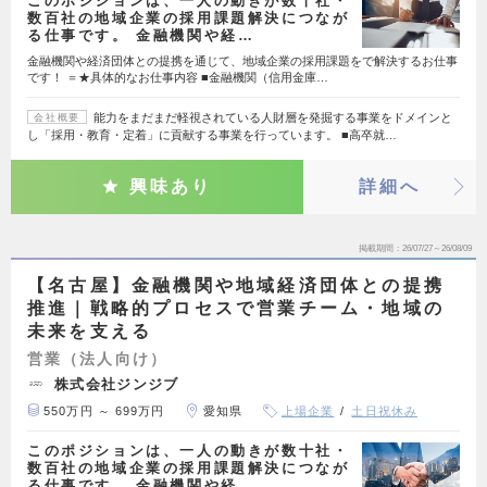
このポジションは、一人の動きが数十社・
数百社の地域企業の採用課題解決につなが
る仕事です。 金融機関や経…
金融機関や経済団体との提携を通じて、地域企業の採用課題をで解決するお仕事
です！ ＝★具体的なお仕事内容 ■金融機関（信用金庫…
能力をまだまだ軽視されている人財層を発掘する事業をドメインと
会社概要
し「採用・教育・定着」に貢献する事業を行っています。 ■高卒就…
興味あり
詳細へ
掲載期間
26/07/27～26/08/09
【名古屋】金融機関や地域経済団体との提携
推進｜戦略的プロセスで営業チーム・地域の
未来を支える
営業（法人向け）
株式会社ジンジブ
550万円 ～ 699万円
愛知県
上場企業
土日祝休み
このポジションは、一人の動きが数十社・
数百社の地域企業の採用課題解決につなが
る仕事です。 金融機関や経…