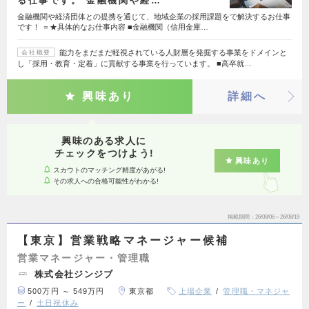
る仕事です。 金融機関や経…
金融機関や経済団体との提携を通じて、地域企業の採用課題をで解決するお仕事
です！ ＝★具体的なお仕事内容 ■金融機関（信用金庫…
能力をまだまだ軽視されている人財層を発掘する事業をドメインと
会社概要
し「採用・教育・定着」に貢献する事業を行っています。 ■高卒就…
興味あり
詳細へ
興味のある求人に
チェックをつけよう!
興味あり
スカウトのマッチング精度があがる!
その求人への合格可能性がわかる!
掲載期間
26/08/06～26/08/19
【東京】営業戦略マネージャー候補
営業マネージャー・管理職
株式会社ジンジブ
500万円 ～ 549万円
東京都
上場企業
管理職・マネジャ
ー
土日祝休み