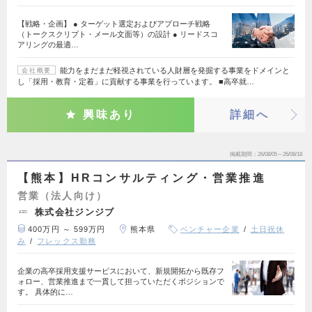
【戦略・企画】 ● ターゲット選定およびアプローチ戦略
（トークスクリプト・メール文面等）の設計 ● リードスコ
アリングの最適…
能力をまだまだ軽視されている人財層を発掘する事業をドメインと
会社概要
し「採用・教育・定着」に貢献する事業を行っています。 ■高卒就…
興味あり
詳細へ
掲載期間
26/08/05～26/08/18
【熊本】HRコンサルティング・営業推進
営業（法人向け）
株式会社ジンジブ
400万円 ～ 599万円
熊本県
ベンチャー企業
土日祝休
み
フレックス勤務
企業の高卒採用支援サービスにおいて、新規開拓から既存フ
ォロー、営業推進まで一貫して担っていただくポジションで
す。 具体的に…