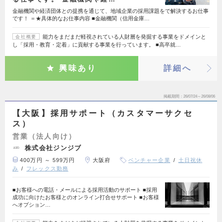
金融機関や経済団体との提携を通じて、地域企業の採用課題をで解決するお仕事
です！ ＝★具体的なお仕事内容 ■金融機関（信用金庫…
能力をまだまだ軽視されている人財層を発掘する事業をドメインと
会社概要
し「採用・教育・定着」に貢献する事業を行っています。 ■高卒就…
興味あり
詳細へ
掲載期間
26/07/24～26/08/06
【大阪】採用サポート（カスタマーサクセ
ス）
営業（法人向け）
株式会社ジンジブ
400万円 ～ 599万円
大阪府
ベンチャー企業
土日祝休
み
フレックス勤務
■お客様への電話・メールによる採用活動のサポート ■採用
成功に向けたお客様とのオンライン打合せサポート ■お客様
へオプション…