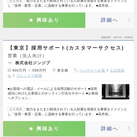
能力をまだまだ軽視されている人財層を発掘する事業をドメインと
会社概要
し「採用・教育・定着」に貢献する事業を行っています。 ■高卒就…
興味あり
詳細へ
掲載期間
26/07/24～26/08/06
【東京】採用サポート(カスタマーサクセス)
営業（法人向け）
株式会社ジンジブ
400万円 ～ 599万円
東京都
ベンチャー企業
土日祝休
み
フレックス勤務
■お客様への電話・メールによる採用活動のサポート ■採用
成功に向けたお客様とのオンライン打合せサポート ■お客様
へオプション…
能力をまだまだ軽視されている人財層を発掘する事業をドメインと
会社概要
し「採用・教育・定着」に貢献する事業を行っています。 ■高卒就…
興味あり
詳細へ