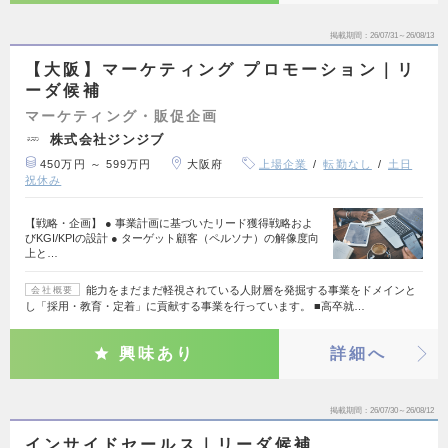
掲載期間
26/07/31～26/08/13
【大阪】マーケティング プロモーション｜リ
ーダ候補
マーケティング・販促企画
株式会社ジンジブ
450万円 ～ 599万円
大阪府
上場企業
転勤なし
土日
祝休み
【戦略・企画】 ● 事業計画に基づいたリード獲得戦略およ
びKGI/KPIの設計 ● ターゲット顧客（ペルソナ）の解像度向
上と…
能力をまだまだ軽視されている人財層を発掘する事業をドメインと
会社概要
し「採用・教育・定着」に貢献する事業を行っています。 ■高卒就…
興味あり
詳細へ
掲載期間
26/07/30～26/08/12
インサイドセールス｜リーダ候補