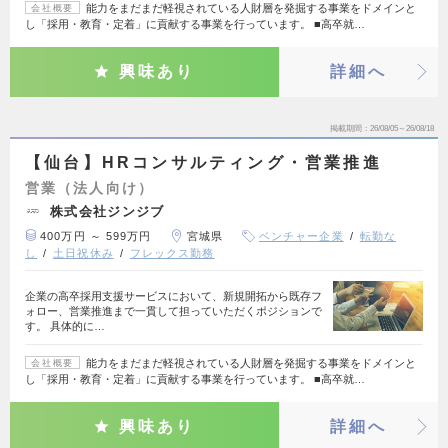
能力をまだまだ軽視されている人財層を発掘する事業をドメインと
会社概要
し「採用・教育・定着」に貢献する事業を行っています。 ■高卒就…
興味あり
詳細へ
掲載期間
26/08/05～26/08/18
【仙台】HRコンサルティング・営業推進
営業（法人向け）
株式会社ジンジブ
400万円 ～ 599万円
宮城県
ベンチャー企業
転勤な
し
土日祝休み
フレックス勤務
企業の高卒採用支援サービスにおいて、新規開拓から既存フ
ォロー、営業推進まで一貫して担っていただくポジションで
す。 具体的に…
能力をまだまだ軽視されている人財層を発掘する事業をドメインと
会社概要
し「採用・教育・定着」に貢献する事業を行っています。 ■高卒就…
興味あり
詳細へ