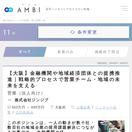
若手ハイキャリアのスカウト転職
株式会社ジンジブの転職・求人情報一覧
11
条件変更
件
すべて
新着のみ
掲載終了間近
掲載期間
26/08/06～26/08/19
【大阪】金融機関や地域経済団体との提携推
進｜戦略的プロセスで営業チーム・地域の未
来を支える
営業（法人向け）
株式会社ジンジブ
550万円 ～ 699万円
大阪府
上場企業
ベンチャー企
業
土日祝休み
このポジションは、一人の動きが数十社・
数百社の地域企業の採用課題解決につなが