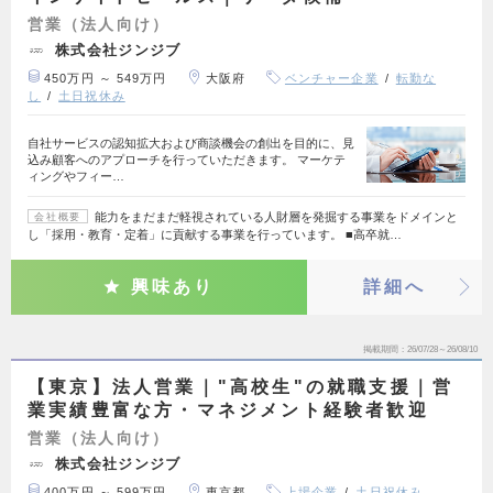
営業（法人向け）
株式会社ジンジブ
450万円 ～ 549万円
大阪府
ベンチャー企業
転勤な
し
土日祝休み
自社サービスの認知拡大および商談機会の創出を目的に、見
込み顧客へのアプローチを行っていただきます。 マーケテ
ィングやフィー…
能力をまだまだ軽視されている人財層を発掘する事業をドメインと
会社概要
し「採用・教育・定着」に貢献する事業を行っています。 ■高卒就…
興味あり
詳細へ
掲載期間
26/07/28～26/08/10
【東京】法人営業｜"高校生"の就職支援｜営
業実績豊富な方・マネジメント経験者歓迎
営業（法人向け）
株式会社ジンジブ
400万円 ～ 599万円
東京都
上場企業
土日祝休み