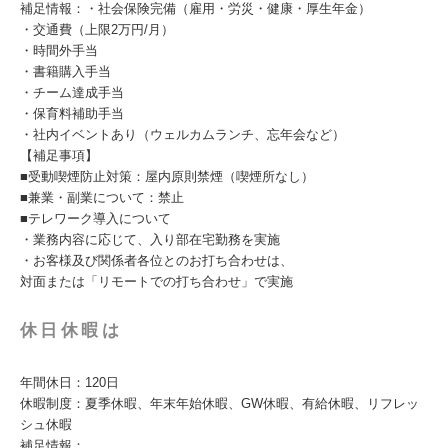
補足情報：・社会保険完備（雇用・労災・健康・厚生年金）
・交通費（上限2万円/月）
・時間外手当
・書籍購入手当
・チーム達成手当
・保育料補助手当
・社内イベントあり（ウェルカムランチ、忘年会など）
【補足事項】
■受動喫煙防止対策：屋内原則禁煙（喫煙所なし）
■兼業・副業について：禁止
■テレワーク導入について
・業務内容に応じて、入り部在宅勤務を実施
・お客様及び関係者各位とのお打ち合わせは、
対面または「リモートでの打ち合わせ」で実施
休日休暇は
年間休日：120日
休暇制度：夏季休暇、年末年始休暇、GW休暇、有給休暇、リフレッ
シュ休暇
補足情報：