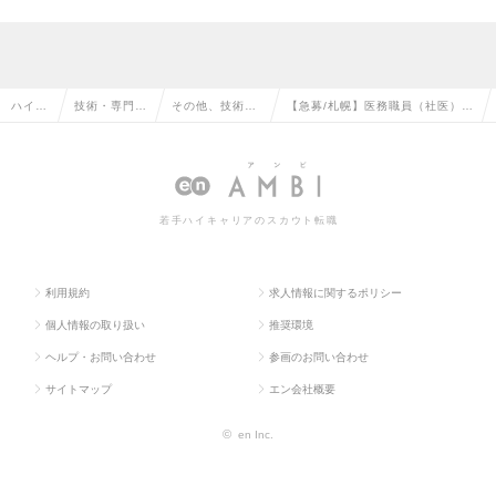
ハイク
技術・専門職
その他、技術・
【急募/札幌】医務職員（社医）＜
ラス求
系（メディカ
専門職系（メデ
保険契約高国内トップクラス／年
人TOP
ル）の転職
ィカル）の転職
収1000万以上＞の求人情報
若手ハイキャリアのスカウト転職
利用規約
求人情報に関するポリシー
個人情報の取り扱い
推奨環境
ヘルプ・お問い合わせ
参画のお問い合わせ
サイトマップ
エン会社概要
©
en Inc.