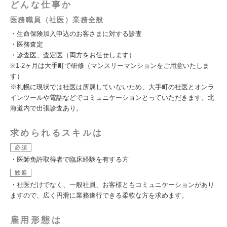
どんな仕事か
医務職員（社医）業務全般
・生命保険加入申込のお客さまに対する診査
・医務査定
・診査医、査定医（両方をお任せします）
※1-2ヶ月は大手町で研修（マンスリーマンションをご用意いたしま
す）
※札幌に現状では社医は所属していないため、大手町の社医とオンラ
インツールや電話などでコミュニケーションとっていただきます。北
海道内で出張診査あり。
求められるスキルは
必須
・医師免許取得者で臨床経験を有する方
歓迎
・社医だけでなく、一般社員、お客様ともコミュニケーションがあり
ますので、広く円滑に業務遂行できる柔軟な方を求めます。
雇用形態は