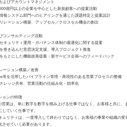
開拓およびアカウントマネジメント
,000億円以上の企業を中心とした新規顧客への提案活動
・情報システム部門へのヒアリングを通じた課題特定と提案設計
のリレーション構築、アップセル／クロスセル機会の創出
よびコンサルティング活動
ドセキュリティ運用・ガバナンス体制の最適化に関する提案
門を巻き込んだ意思決定支援、導入プロジェクト推進
題をもとにした機能改善提案・新サービス企画へのフィードバック
ペレーション構築／改善
sforce等を活用したパイプライン管理・再現性のある営業プロセスの整備
のナレッジ共有、営業活動の仕組み化・効率化
ションの特徴
baseの営業は、単に数字を数字を積み上げる仕事ではなく、お客様と共に、
にしていく仕事です。
キュリティは、一度導入して終わりではなく、お客様の事業や組織の変
化させていく必要があります。