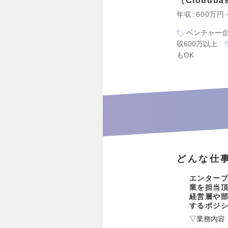
Cloudb
年収
600万円
ベンチャー
収600万以上
もOK
どんな仕
エンタープ
業を担当
経営層や
するポジ
▽業務内容