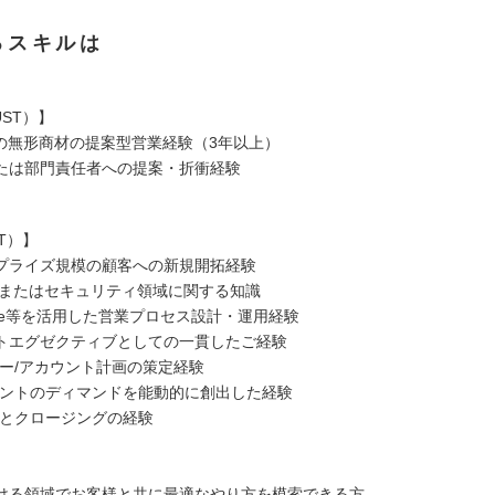
るスキルは
ST）】
での無形商材の提案型営業経験（3年以上）
たは部門責任者への提案・折衝経験
T）】
プライズ規模の顧客への新規開拓経験
ドまたはセキュリティ領域に関する知識
force等を活用した営業プロセス設計・運用経験
トエグゼクティブとしての一貫したご経験
ー/アカウント計画の策定経験
ントのディマンドを能動的に創出した経験
とクロージングの経験
ける領域でお客様と共に最適なやり方を模索できる方