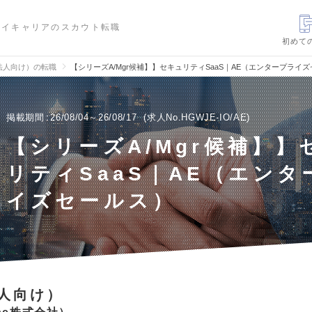
ハイキャリアのスカウト転職
初めて
法人向け）の転職
【シリーズA/Mgr候補】】セキュリティSaaS｜AE（エンタープライ
掲載期間
26/08/04～26/08/17
求人No.HGWJE-IO/AE
【シリーズA/Mgr候補】】
リティSaaS｜AE（エンタ
イズセールス）
人向け）