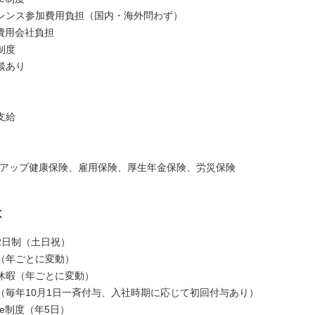
レンス参加費用負担（国内・海外問わず）
ル費用会社負担
制度
談あり
支給
トアップ健康保険、雇用保険、厚生年金保険、労災保険
は
2日制（土日祝）
（年ごとに変動）
休暇（年ごとに変動）
（毎年10月1日一斉付与、入社時期に応じて初回付与あり）
eave制度（年5日）