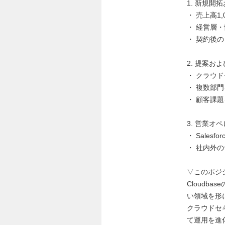
1. 新規
・ 売上高1
・ 経営層
・ 契約後
2. 提案お
・ クラウ
・ 複数部
・ 顧客課
3. 営業オ
・ Sale
・ 社内外
▽このポジ
Cloud
い領域を形
クラウドセ
て運用を進