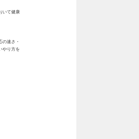
おいて健康
。
応の速さ・
いやり方を