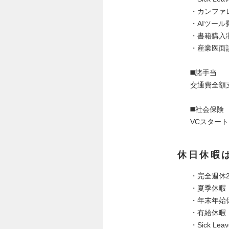
・カンファ
・AIツー
・書籍購入
・産業医面
◼️諸手当
交通費全額
◼️社会保険
VCスター
休日休暇
・完全週休
・夏季休暇
・年末年始
・有給休暇
・Sick L