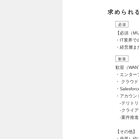
求められ
必須
【必須（MU
・IT業界
・経営層ま
歓迎
歓迎（WAN
・エンター
・ クラウ
・Sales
・アカウン
-テリトリ
-クライア
-案件推進
【その他】
・発展し続