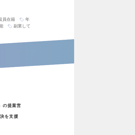
代役員在籍
年
能
副業して
e」の提案営
決を支援