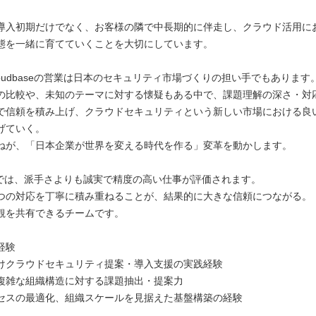
導入初期だけでなく、お客様の隣で中長期的に伴走し、クラウド活用に
態を一緒に育てていくことを大切にしています。
oudbaseの営業は日本のセキュリティ市場づくりの担い手でもあります
の比較や、未知のテーマに対する懐疑もある中で、課題理解の深さ・対
で信頼を積み上げ、クラウドセキュリティという新しい市場における良
げていく。
ねが、「日本企業が世界を変える時代を作る」変革を動かします。
aseでは、派手さよりも誠実で精度の高い仕事が評価されます。
つの対応を丁寧に積み重ねることが、結果的に大きな信頼につながる。
観を共有できるチームです。
経験
けクラウドセキュリティ提案・導入支援の実践経験
複雑な組織構造に対する課題抽出・提案力
セスの最適化、組織スケールを見据えた基盤構築の経験