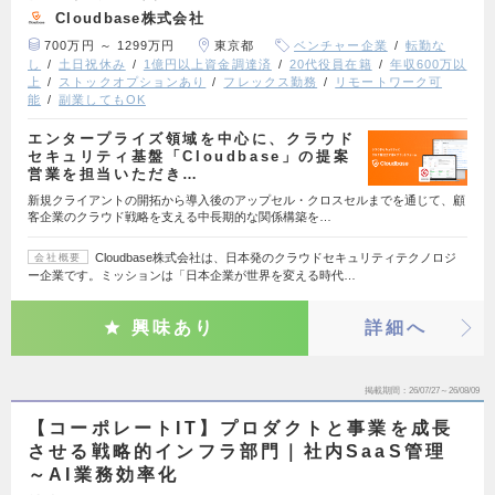
Cloudbase株式会社
700万円 ～ 1299万円
東京都
ベンチャー企業
転勤な
し
土日祝休み
1億円以上資金調達済
20代役員在籍
年収600万以
上
ストックオプションあり
フレックス勤務
リモートワーク可
能
副業してもOK
エンタープライズ領域を中心に、クラウド
セキュリティ基盤「Cloudbase」の提案
営業を担当いただき…
新規クライアントの開拓から導入後のアップセル・クロスセルまでを通じて、顧
客企業のクラウド戦略を支える中長期的な関係構築を…
Cloudbase株式会社は、日本発のクラウドセキュリティテクノロジ
会社概要
ー企業です。ミッションは「日本企業が世界を変える時代…
興味あり
詳細へ
掲載期間
26/07/27～26/08/09
【コーポレートIT】プロダクトと事業を成長
させる戦略的インフラ部門｜社内SaaS管理
～AI業務効率化