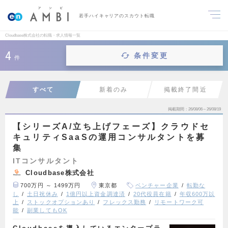
若手ハイキャリアのスカウト転職
Cloudbase株式会社の転職・求人情報一覧
4
条件変更
件
すべて
新着のみ
掲載終了間近
掲載期間
26/08/06～26/08/19
【シリーズA/立ち上げフェーズ】クラウドセ
キュリティSaaSの運用コンサルタントを募
集
ITコンサルタント
Cloudbase株式会社
700万円 ～ 1499万円
東京都
ベンチャー企業
転勤な
し
土日祝休み
1億円以上資金調達済
20代役員在籍
年収600万以
上
ストックオプションあり
フレックス勤務
リモートワーク可
能
副業してもOK