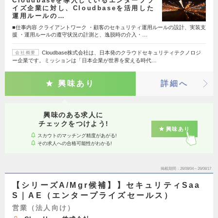
Cloudbaseを導入しているエンタープラ
イズ企業に対し、Cloudbaseを活用した
運用ルールの…
■仕事内容 クライアントワーク ・顧客のセキュリティ運用ルールの設計、実装支
援 ・運用ルールの遵守状況の計測と、逸脱時の介入・…
Cloudbase株式会社は、日本発のクラウドセキュリティテクノロジ
会社概要
ー企業です。ミッションは「日本企業が世界を変える時代…
興味あり
詳細へ
興味のある求人に
チェックをつけよう!
興味あり
スカウトのマッチング精度があがる!
その求人への合格可能性がわかる!
掲載期間
26/08/04～26/08/17
【シリーズA/Mgr候補】】セキュリティSaa
S｜AE（エンタープライズセールス）
営業（法人向け）