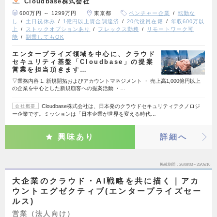
Cloudbase株式会社
600万円 ～ 1299万円
東京都
ベンチャー企業
転勤な
し
土日祝休み
1億円以上資金調達済
20代役員在籍
年収600万以
上
ストックオプションあり
フレックス勤務
リモートワーク可
能
副業してもOK
エンタープライズ領域を中心に、クラウド
セキュリティ基盤「Cloudbase」の提案
営業を担当頂きます…
▽業務内容 1. 新規開拓およびアカウントマネジメント ・ 売上高1,000億円以上
の企業を中心とした新規顧客への提案活動 ・…
Cloudbase株式会社は、日本発のクラウドセキュリティテクノロジ
会社概要
ー企業です。ミッションは「日本企業が世界を変える時代…
興味あり
詳細へ
掲載期間
26/08/03～26/08/16
大企業のクラウド・AI戦略を共に描く｜アカ
ウントエグゼクティブ(エンタープライズセー
ルス)
営業（法人向け）