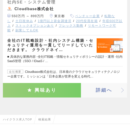
社内SE・システム管理
Cloudbase株式会社
550万円 ～ 899万円
東京都
ベンチャー企業
転勤な
し
土日祝休み
1億円以上資金調達済
20代役員在籍
年収600万以
上
ストックオプションあり
フレックス勤務
リモートワーク可
能
副業してもOK
全社のIT戦略設計・社内システム構築・セ
キュリティ運用を一貫してリードしていた
だきます。 クラウドネイ…
■ 具体的な業務内容 -全社IT戦略・情報セキュリティポリシーの設計・運用 -社内
SaaS管理（SSO / IDaaS / …
Cloudbase株式会社は、日本発のクラウドセキュリティテクノロジ
会社概要
ー企業です。ミッションは「日本企業が世界を変える時代…
興味あり
詳細へ
ハイクラス求人TOP
検索結果