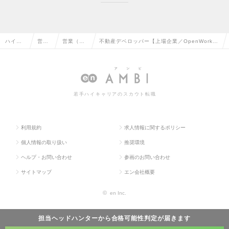
ハイク
営業
営業（個
不動産デベロッパー【上場企業／OpenWork上
ラス求
系の
人向け）
位／ホワイト企業／残業10時間／街づくり×企
人TOP
転職
の転職
画開発】の求人情報
若手ハイキャリアのスカウト転職
利用規約
求人情報に関するポリシー
個人情報の取り扱い
推奨環境
ヘルプ・お問い合わせ
参画のお問い合わせ
サイトマップ
エン会社概要
©
en Inc.
担当ヘッドハンターから
合格可能性判定
が届きます