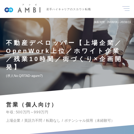
若手ハイキャリアのスカウト転職
掲載期間
26/08/06～26/08/19
不動産デベロッパー【上場企業／
OpenWork上位／ホワイト企業
／残業10時間／街づくり×企画開
発】
求人No.QRTAD-agure7
営業（個人向け）
年収
500万円～999万円
上場企業
英語力不問
転勤なし
ポテンシャル採用（未経験可）