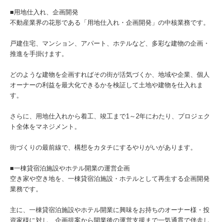
■用地仕入れ、企画開発
不動産業界の花形である「用地仕入れ・企画開発」の中核業務です。
戸建住宅、マンション、アパート、ホテルなど、多彩な建物の企画・
推進を手掛けます。
どのような建物を企画すればその街が活気づくか、地域や企業、個人
オーナーの利益を最大化できるかを検証して土地や建物を仕入れま
す。
さらに、用地仕入れから着工、竣工まで1～2年にわたり、プロジェク
ト全体をマネジメント。
街づくりの最前線で、構想をカタチにするやりがいがあります。
■一棟貸宿泊施設やホテル開業の運営企画
空き家や空き地を、一棟貸宿泊施設・ホテルとして再生する企画開発
業務です。
主に、一棟貸宿泊施設やホテル開業に興味をお持ちのオーナー様・投
資家様に対し、企画提案から開業後の運営支援まで一気通貫で伴走し