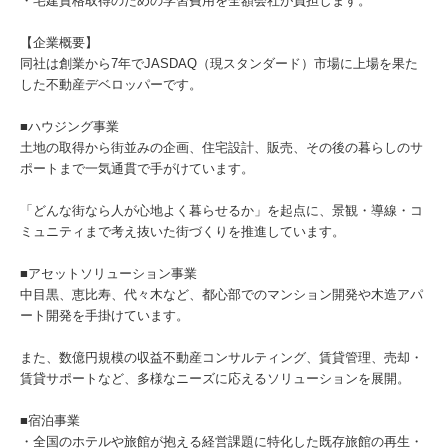
・宅建資格取得のための学習費用を全額会社が負担します。
【企業概要】
同社は創業から7年でJASDAQ（現スタンダード）市場に上場を果た
した不動産デベロッパーです。
■ハウジング事業
土地の取得から街並みの企画、住宅設計、販売、その後の暮らしのサ
ポートまで一気通貫で手がけています。
「どんな街なら人が心地よく暮らせるか」を起点に、景観・導線・コ
ミュニティまで考え抜いた街づくりを推進しています。
■アセットソリューション事業
中目黒、恵比寿、代々木など、都心部でのマンション開発や木造アパ
ート開発を手掛けています。
また、数億円規模の収益不動産コンサルティング、賃貸管理、売却・
賃貸サポートなど、多様なニーズに応えるソリューションを展開。
■宿泊事業
・全国のホテルや旅館が抱える経営課題に特化した既存旅館の再生・