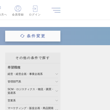
の方へ
会員登録
ログイン
条件変更
その他の条件で探す
希望職種
経営・経営企画・事業企画系
管理部門系
SCM・ロジスティクス・物流・購買・
貿易系
営業系
マーケティング・販促企画・商品開発