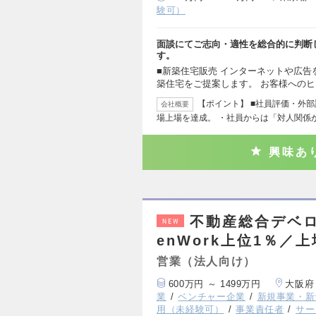
験可）
面談にてご志向・適性を総合的に判断
す。
■新築住宅販売 インターネットや広
築住宅をご提案します。 お客様への
【ポイント】 ■社員評価・外
会社概要
場上場を達成。 ・社員からは「対人関係
興味あ
不動産総合デベロ
NEW
enWork上位1％／
営業（法人向け）
600万円 ～ 1499万円
大阪府
業
ベンチャー企業
新規事業・新
用（未経験可）
事業責任者
サー