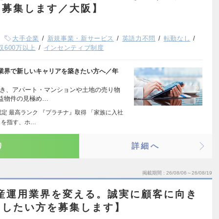
を募集します／大阪】
大手企業
新規事業・新サービス
英語力不問
転勤なし
収600万以上
インセンティブ制度
業界で新しいキャリアを築きたい方へ／年
築き、アパート・マンションや土地の売り物
益物件の見極め…
定 最高ランク 『プラチナ』取得 「家族に入社
」を指す、ホ…
り
詳細へ
掲載期間
26/08/06～26/08/19
産運用業界を変える。誠実に顧客に向き
をしたい方を募集します】