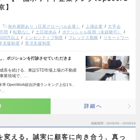
東京】
海外展開あり（日系グローバル企業）
上場企業
大手企
不問
転勤なし
土日祝休み
ポテンシャル採用（未経験可）
600万以上
インセンティブ制度
フレックス勤務
リモートワー
留学支援制度
育児支援制度
し、ポジションを打診させていただきま
成長を続ける、東証STD市場上場の不動産
る事業領域で、…
準 OpenWork総合評価ランキング上位1％、
ク…
り
詳細へ
掲載期間
26/08/06～26/08/19
を変える。誠実に顧客に向き合う、真っ