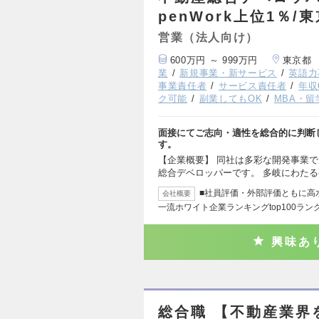
penWork上位1％/
営業（法人向け）
600万円 ～ 999万円
東京都
業
新規事業・新サービス
英語力
事業責任者
サービス責任者
年収
ク可能
副業してもOK
MBA・
面接にてご志向・適性を総合的に判断
す。
【企業概要】 同社は多彩な開発事業で
総合デベロッパーです。 多岐にわた
■社員評価・外部評価ともに高水
会社概要
一流ホワイト企業ランキングtop100ラン
興味あ
総合職 【不動産業界