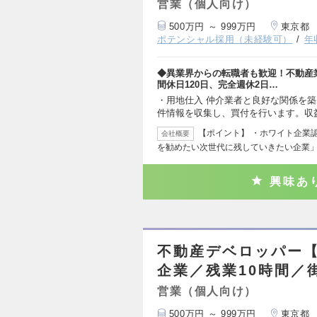
営業（個人向け）
500万円 ～ 999万円
東京都
ポテンシャル採用（未経験可）
年
◆異業界からの転職者も歓迎！不動産
間休日120日、完全週休2日…
・用地仕入 仲介業者と良好な関係を
件情報を収集し、買付を行います。収
【ポイント】 ・ホワイト企業認
会社概要
を勧めたい次世代に残していきたい企業
興味あ
不動産デベロッパー【
企業／残業10時間／
営業（個人向け）
500万円 ～ 999万円
東京都