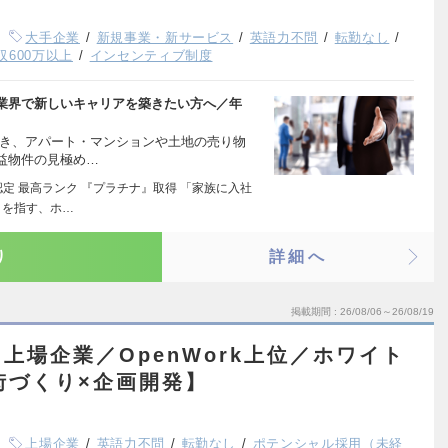
大手企業
新規事業・新サービス
英語力不問
転勤なし
収600万以上
インセンティブ制度
業界で新しいキャリアを築きたい方へ／年
築き、アパート・マンションや土地の売り物
益物件の見極め…
定 最高ランク 『プラチナ』取得 「家族に入社
」を指す、ホ…
り
詳細へ
掲載期間
26/08/06～26/08/19
上場企業／OpenWork上位／ホワイト
街づくり×企画開発】
上場企業
英語力不問
転勤なし
ポテンシャル採用（未経