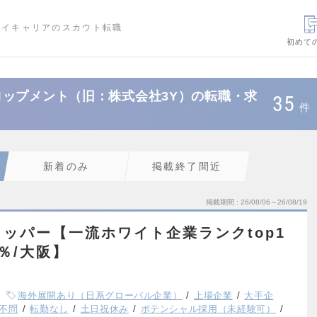
ハイキャリアのスカウト転職
初めて
ップメント（旧：株式会社3Y）の転職・求
35
件
新着のみ
掲載終了間近
掲載期間
26/08/06～26/08/19
ッパー【一流ホワイト企業ランクtop1
1％/大阪】
海外展開あり（日系グローバル企業）
上場企業
大手企
不問
転勤なし
土日祝休み
ポテンシャル採用（未経験可）