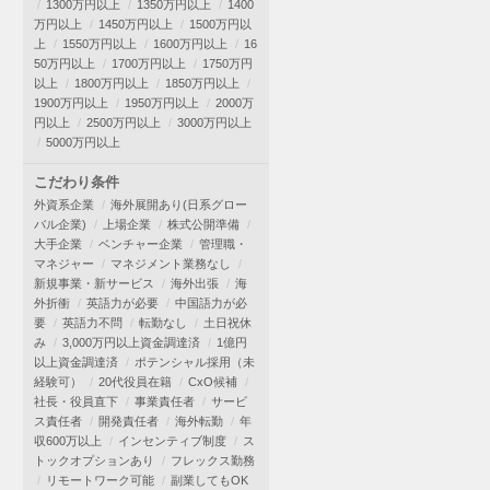
1300万円以上
1350万円以上
1400
万円以上
1450万円以上
1500万円以
上
1550万円以上
1600万円以上
16
50万円以上
1700万円以上
1750万円
以上
1800万円以上
1850万円以上
1900万円以上
1950万円以上
2000万
円以上
2500万円以上
3000万円以上
5000万円以上
こだわり条件
外資系企業
海外展開あり(日系グロー
バル企業)
上場企業
株式公開準備
大手企業
ベンチャー企業
管理職・
マネジャー
マネジメント業務なし
新規事業・新サービス
海外出張
海
外折衝
英語力が必要
中国語力が必
要
英語力不問
転勤なし
土日祝休
み
3,000万円以上資金調達済
1億円
以上資金調達済
ポテンシャル採用（未
経験可）
20代役員在籍
CxO候補
社長・役員直下
事業責任者
サービ
ス責任者
開発責任者
海外転勤
年
収600万以上
インセンティブ制度
ス
トックオプションあり
フレックス勤務
リモートワーク可能
副業してもOK