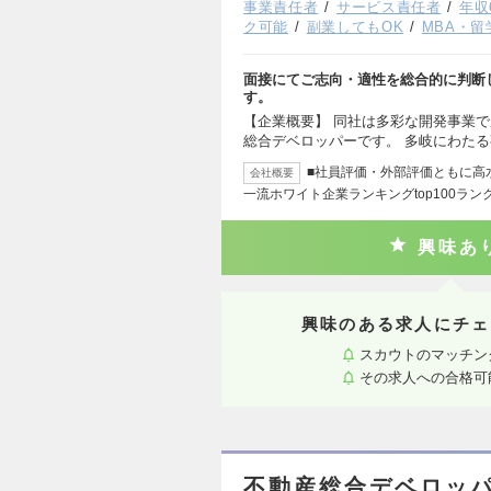
事業責任者
サービス責任者
年収
ク可能
副業してもOK
MBA・
面接にてご志向・適性を総合的に判断
す。
【企業概要】 同社は多彩な開発事業で
総合デベロッパーです。 多岐にわた
■社員評価・外部評価ともに高水
会社概要
一流ホワイト企業ランキングtop100ラン
興味あ
興味のある求人にチェ
スカウトのマッチン
その求人への合格可
不動産総合デベロッパ