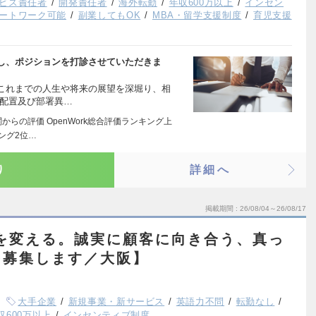
ビス責任者
開発責任者
海外転勤
年収600万以上
インセン
ートワーク可能
副業してもOK
MBA・留学支援制度
育児支援
し、ポジションを打診させていただきま
これまでの人生や将来の展望を深堀り、相
期配置及び部署異…
からの評価 OpenWork総合評価ランキング上
ング2位…
り
詳細へ
掲載期間
26/08/04～26/08/17
を変える。誠実に顧客に向き合う、真っ
を募集します／大阪】
大手企業
新規事業・新サービス
英語力不問
転勤なし
収600万以上
インセンティブ制度