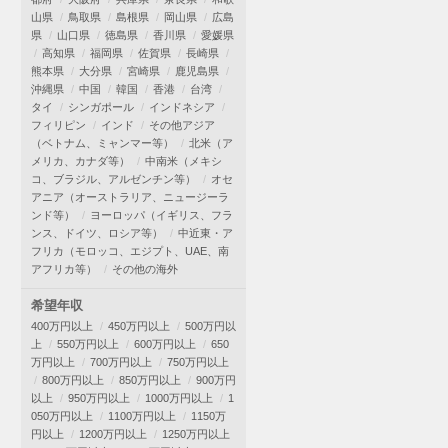
山県
鳥取県
島根県
岡山県
広島
県
山口県
徳島県
香川県
愛媛県
高知県
福岡県
佐賀県
長崎県
熊本県
大分県
宮崎県
鹿児島県
沖縄県
中国
韓国
香港
台湾
タイ
シンガポール
インドネシア
フィリピン
インド
その他アジア
（ベトナム、ミャンマー等）
北米（ア
メリカ、カナダ等）
中南米（メキシ
コ、ブラジル、アルゼンチン等）
オセ
アニア（オーストラリア、ニュージーラ
ンド等）
ヨーロッパ（イギリス、フラ
ンス、ドイツ、ロシア等）
中近東・ア
フリカ（モロッコ、エジプト、UAE、南
アフリカ等）
その他の海外
希望年収
400万円以上
450万円以上
500万円以
上
550万円以上
600万円以上
650
万円以上
700万円以上
750万円以上
800万円以上
850万円以上
900万円
以上
950万円以上
1000万円以上
1
050万円以上
1100万円以上
1150万
円以上
1200万円以上
1250万円以上