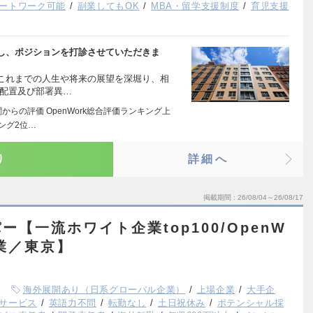
ートワーク可能
副業してもOK
MBA・留学支援制度
育児支援
し、ポジションを打診させていただきま
これまでの人生や将来の展望を深堀り、相
期配置及び部署異…
からの評価 OpenWork総合評価ランキング上
ング2位…
り
詳細へ
掲載期間
26/08/04～26/08/17
【一流ホワイト企業top100/OpenW
企業／東京】
海外展開あり（日系グローバル企業）
上場企業
大手企
サービス
英語力不問
転勤なし
土日祝休み
ポテンシャル採