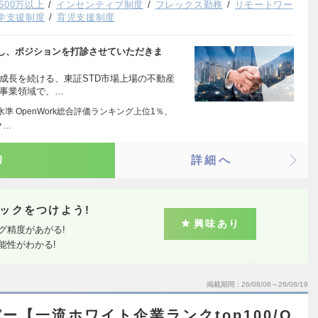
600万以上
インセンティブ制度
フレックス勤務
リモートワー
留学支援制度
育児支援制度
し、ポジションを打診させていただきま
成長を続ける、東証STD市場上場の不動産
る事業領域で、…
準 OpenWork総合評価ランキング上位1％、
ク…
り
詳細へ
ックをつけよう!
興味あり
グ精度があがる!
能性がわかる!
掲載期間
26/08/06～26/08/19
ー【一流ホワイト企業ランクtop100/O