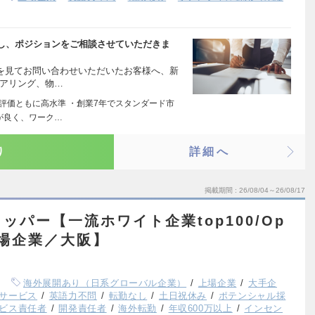
し、ポジションをご相談させていただきま
告を見てお問い合わせいただいたお客様へ、新
ヒアリング、物…
部評価ともに高水準 ・創業7年でスタンダード市
が良く、ワーク…
り
詳細へ
掲載期間
26/08/04～26/08/17
ッパー【一流ホワイト企業top100/Op
上場企業／大阪】
海外展開あり（日系グローバル企業）
上場企業
大手企
サービス
英語力不問
転勤なし
土日祝休み
ポテンシャル採
ビス責任者
開発責任者
海外転勤
年収600万以上
インセン