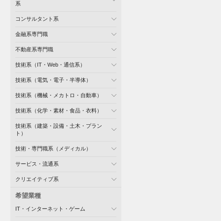
系
コンサルタント系
金融系専門職
不動産系専門職
技術系（IT・Web・通信系）
技術系（電気・電子・半導体）
技術系（機械・メカトロ・自動車）
技術系（化学・素材・食品・衣料）
技術系（建築・設備・土木・プラン
ト）
技術・専門職系（メディカル）
サービス・流通系
クリエイティブ系
希望業種
IT・インターネット・ゲーム