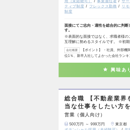
用（未経験可）
事業責任者
サー
ティブ制度
フレックス勤務
リモ
制度
面接にてご志向・適性を総合的に判断
す。
※表面的な面接ではなく、求職者様の
互理解に努めるスタイルです。 ※初
【ポイント】 ・社員、外部機関
会社概要
位1％、新卒入社してよかった会社ランキ
興味あ
総合職 【不動産業界
当な仕事をしたい方
営業（個人向け）
500万円 ～ 999万円
東京都
ポテンシャル採用（未経験可）
年