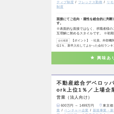
ティブ制度
フレックス勤務
リモ
制度
面接にてご志向・適性を総合的に判断
す。
※表面的な面接ではなく、求職者様の
互理解に努めるスタイルです。 ※初
【ポイント】 ・社員、外部機関
会社概要
位1％、新卒入社してよかった会社ランキ
興味あ
不動産総合デベロッパー
ork上位1％／上場
営業（法人向け）
600万円 ～ 1499万円
東京都
業
ベンチャー企業
新規事業・新