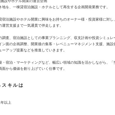
泊施設やホテル開業の運営企画
き地を、一棟貸宿泊施設・ホテルとして再生する企画開発業務です。
貸宿泊施設やホテル開業に興味をお持ちのオーナー様・投資家様に対し
の運営支援まで一気通貫で伴走します。
の調査、宿泊施設としての事業プランニング、収支計画や投資シミュレ
イン面の企画調整、開業後の集客・レベニューマネジメント支援、施設
ューアップ提案などを推進していきます。
築・宿泊・マーケティングなど、幅広い領域の知識を活かしながら、「
両面から価値を創り上げていく仕事です。
るスキルは
1年以上