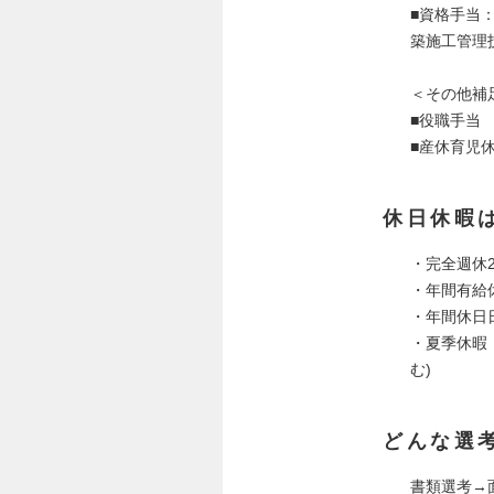
■資格手当：
築施工管理技
＜その他補
■役職手当
■産休育児
休日休暇
・完全週休
・年間有給休
・年間休日日
・夏季休暇
む)
どんな選
書類選考→