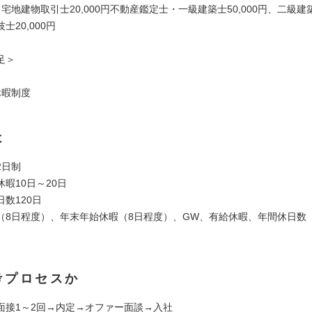
宅地建物取引士20,000円不動産鑑定士・一級建築士50,000円、二級建
士20,000円
足＞
休暇制度
は
2日制
暇10日～20日
数120日
（8日程度）、年末年始休暇（8日程度）、GW、有給休暇、年間休日数
考プロセスか
面接1～2回→内定→オファー面談→入社