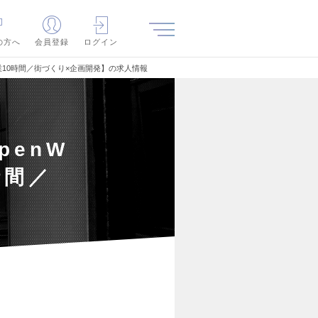
の方へ
会員登録
ログイン
業10時間／街づくり×企画開発】の求人情報
penW
時間／