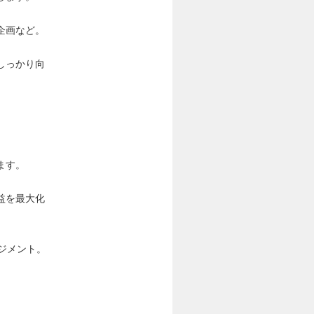
企画など。
しっかり向
ます。
益を最大化
ジメント。