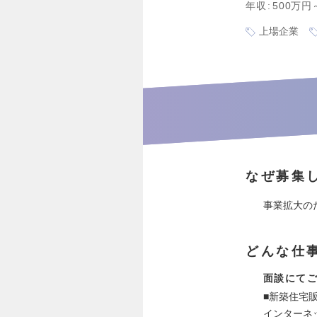
年収
500万円
上場企業
なぜ募集
事業拡大の
どんな仕
面談にて
■新築住宅
インターネ