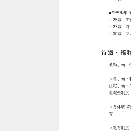
■モデル年
・25歳 主
・27歳 
・30歳 マ
待遇・福
通勤手当、
＜各手当・
住宅手当：
退職金制度
＜育休取得
有
＜教育制度