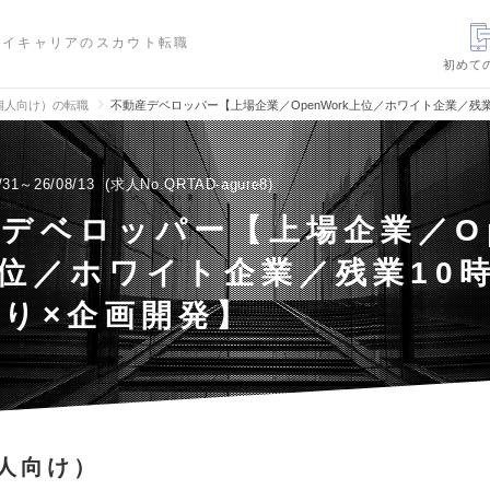
ハイキャリアのスカウト転職
初めて
個人向け）の転職
不動産デベロッパー【上場企業／OpenWork上位／ホワイト企業／残
/31～26/08/13
求人No.QRTAD-agure8
デベロッパー【上場企業／O
上位／ホワイト企業／残業10
り×企画開発】
人向け）