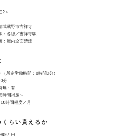
細2＞
都武蔵野市吉祥寺
駅：各線／吉祥寺駅
策：屋内全面禁煙
は
:00 （所定労働時間：8時間0分）
0分
有無：有
業時間補足＞
均10時間程度／月
のくらい貰えるか
 999万円