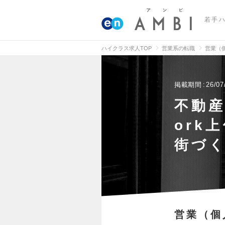
若手
ハイクラス求人TOP
営業系の転職
営業（
掲載期間
26/07
不動産
ork
街づく
営業（個