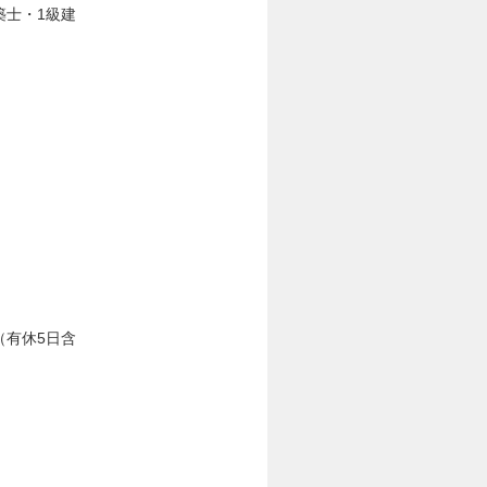
築士・1級建
（有休5日含