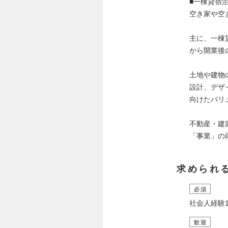
■一棟貸宿
空き家や空
主に、一棟
から開業後
土地や建物
設計、デザ
向けたバリ
不動産・建
「事業」の
求められ
必須
社会人経験
歓迎