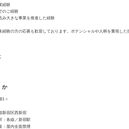
業経験
でのご経験
込み大きな事業を推進した経験
未経験の方の応募も歓迎しております。ポテンシャルや人柄を重視した
は
くか
細1＞
都新宿区西新宿
駅：各線／新宿駅
策：屋内全面禁煙