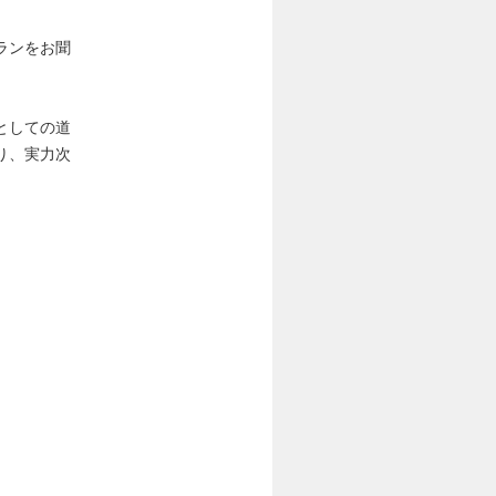
ランをお聞
としての道
り、実力次