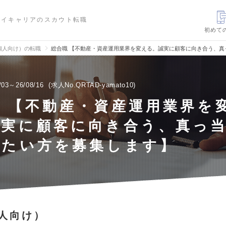
ハイキャリアのスカウト転職
初めて
個人向け）の転職
総合職 【不動産・資産運用業界を変える。誠実に顧客に向き合う、
/03～26/08/16
求人No.QRTAD-yamato10
 【不動産・資産運用業界を
誠実に顧客に向き合う、真っ
したい方を募集します】
人向け）