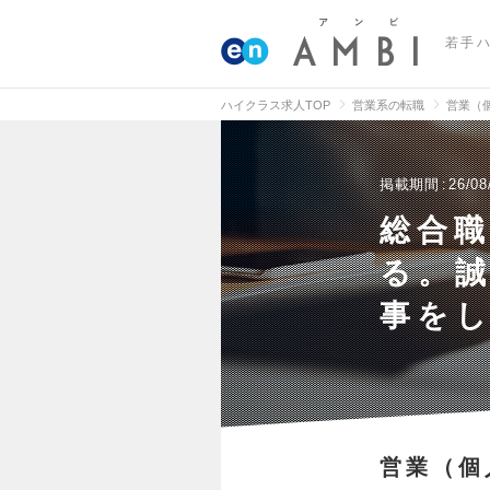
若手
ハイクラス求人TOP
営業系の転職
営業（
掲載期間
26/08
総合職
る。
事を
営業（個