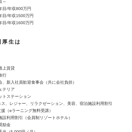
収～
年目/年収800万円
年目/年収1500万円
年目/年収1600万円
利厚生は
】
借上賃貸
旅行
会、新入社員歓迎食事会（共に会社負担）
ェテリア
ットステーション
ネス、レジャー、リラクゼーション、美容、宿泊施設利用割引
支援（eラーニング無料受講）
施設利用割引（会員制リゾートホテル）
奨励金
当（5,000円／月）