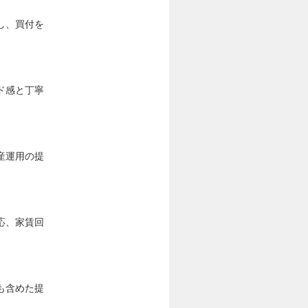
し、買付を
ド感と丁寧
産運用の提
応、家賃回
も含めた提