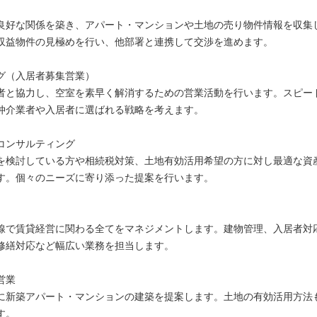
良好な関係を築き、アパート・マンションや土地の売り物件情報を収集
収益物件の見極めを行い、他部署と連携して交渉を進めます。
グ（入居者募集営業）
者と協力し、空室を素早く解消するための営業活動を行います。スピー
仲介業者や入居者に選ばれる戦略を考えます。
コンサルティング
を検討している方や相続税対策、土地有効活用希望の方に対し最適な資
す。個々のニーズに寄り添った提案を行います。
線で賃貸経営に関わる全てをマネジメントします。建物管理、入居者対
修繕対応など幅広い業務を担当します。
営業
に新築アパート・マンションの建築を提案します。土地の有効活用方法
す。