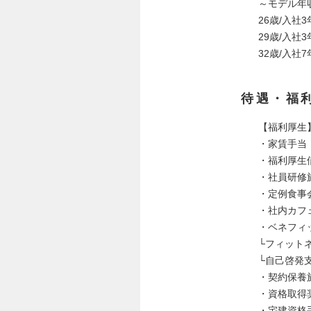
～モデル年
26歳/入社3
29歳/入社3
32歳/入社7
待遇・福
【福利厚生
・家賃手当
・福利厚生
・社員研修
・定例食事
・社内カフ
・ベネフィ
└フィット
└自己啓発
・契約保養
・資格取得
・宅建資格手