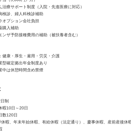
ん治療サポート制度（入院・先進医療に対応）
病検診、婦人科検診補助
オプション会社負担
備薬購入補助
エンザ予防接種費用の補助（被扶養者含む）
：健康・厚生・雇用・労災・介護
業型確定拠出年金制度あり
業中は休憩時間含め禁煙
は
2日制
暇10日～20日
数120日
季休暇、年末年始休暇、有給休暇（法定通り）、慶事休暇、産前産後休
暇