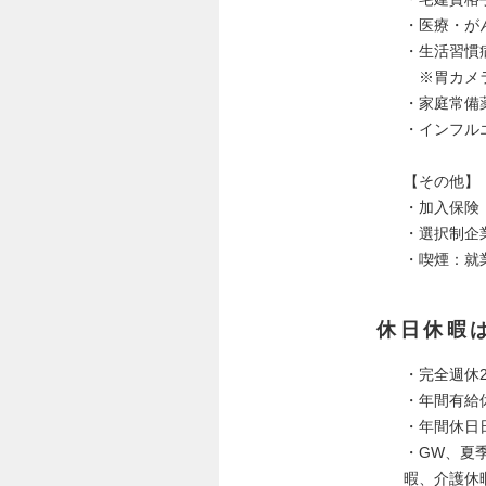
・医療・が
・生活習慣
※胃カメラ
・家庭常
・インフル
【その他】
・加入保険
・選択制企
・喫煙：就
休日休暇
・完全週休
・年間有給休
・年間休日日
・GW、夏
暇、介護休