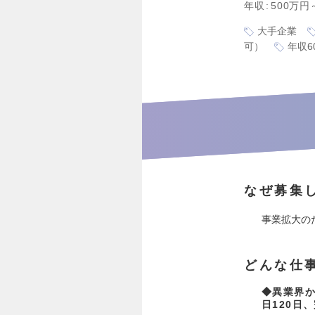
年収
500万円
大手企業
可）
年収6
なぜ募集
事業拡大の
どんな仕
◆異業界
日120日