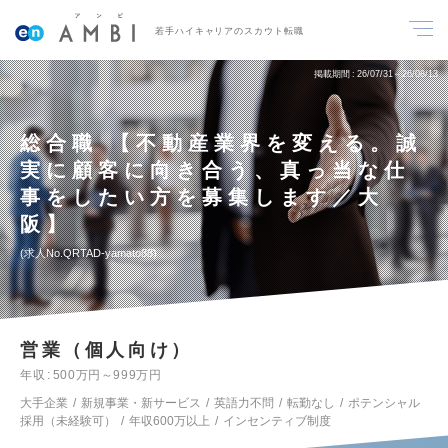
若手ハイキャリアのスカウト転職
掲載期間
26/07/31～26/08/13
総合職 【不動産業界を変える。誠
実に顧客に向き合う、真っ当な仕
事をしたい方を募集します／大
阪】
求人No.QRTAD-yamato88
営業（個人向け）
年収
500万円～999万円
大手企業
新規事業・新サービス
英語力不問
転勤なし
ポテンシャル
採用（未経験可）
年収600万以上
インセンティブ制度