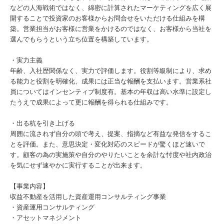
などの人海戦術ではなく、綿密に計算されたマーケティングを広く展
開することで投資家のお客様からお問合せをいただける仕組みを構
築。営業担当がお客様に営業をかけるのではなく、お客様から当社を
選んでもらうという立ち位置を構築しています。
・実力主義
年齢、入社歴関係なく、実力で評価します。役割等級制により、求め
る能力と役割を明確化、成果には正当な報酬を支払います。営業系社
員についてはインセンティブ制度有。基本の年収は高い水準に設定し
たうえで成果によって更に報酬を得られる仕組みです。
・出る杭を引き上げる
周囲に流されず自分の頭で考え、提案、指摘など有益な発信をするこ
とを評価。また、意思決定・変化対応のスピードが驚くほど速いで
す。顧客の為の実施策や自分のやりたいことを余計な忖度や社内政治
を気にせず速やかに実行することが出来ます。
【事業内容】
収益不動産を活用した資産運用コンサルティング事業
・資産運用コンサルティング
・アセットマネジメント