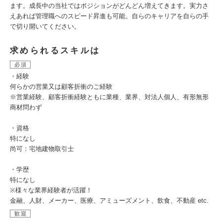
ます。成長中の当社ではポジションがどんどん増えてきます。実力さ
えあれば管理職へのスピード昇進も可能。自らのキャリアを自らの手
で切り開いてください。
求められるスキルは
必須
・経験
何らかの営業又は顧客折衝のご経験
※営業経験、顧客折衝経験ともに業種、業界、対法人個人、有形無形
商材問わず
・資格
特になし
尚可：宅地建物取引士
・学歴
特になし
※様々な業界経験者が活躍！
金融、人財、メーカー、医療、アミューズメント、飲食、不動産 etc.
歓迎