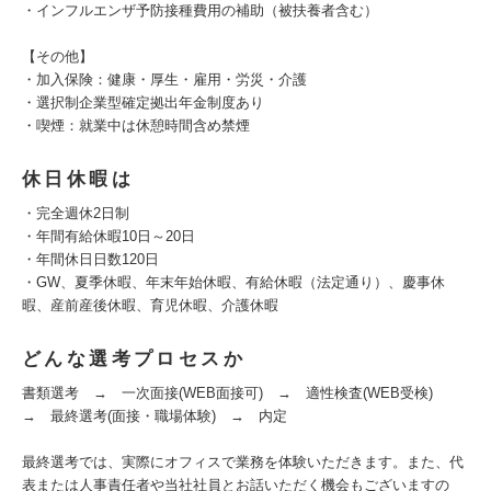
・インフルエンザ予防接種費用の補助（被扶養者含む）
【その他】
・加入保険：健康・厚生・雇用・労災・介護
・選択制企業型確定拠出年金制度あり
・喫煙：就業中は休憩時間含め禁煙
休日休暇は
・完全週休2日制
・年間有給休暇10日～20日
・年間休日日数120日
・GW、夏季休暇、年末年始休暇、有給休暇（法定通り）、慶事休
暇、産前産後休暇、育児休暇、介護休暇
どんな選考プロセスか
書類選考 → 一次面接(WEB面接可) → 適性検査(WEB受検)
→ 最終選考(面接・職場体験) → 内定
最終選考では、実際にオフィスで業務を体験いただきます。また、代
表または人事責任者や当社社員とお話いただく機会もございますの