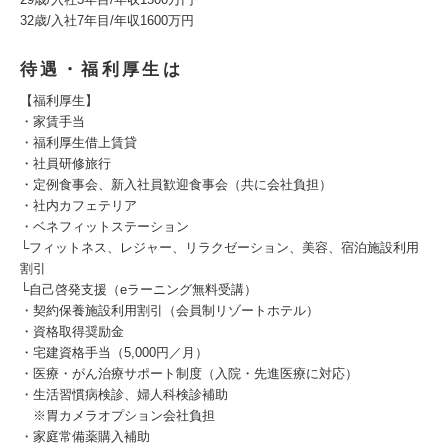
32歳/入社7年目/年収1600万円
待遇・福利厚生は
【福利厚生】
・家賃手当
・福利厚生借上賃貸
・社員研修旅行
・定例食事会、新入社員歓迎食事会（共に会社負担）
・社内カフェテリア
・ベネフィットステーション
└フィットネス、レジャー、リラクゼーション、美容、宿泊施設利用
割引
└自己啓発支援（eラーニング無料受講）
・契約保養施設利用割引（会員制リゾートホテル）
・資格取得奨励金
・宅建資格手当（5,000円／月）
・医療・がん治療サポート制度（入院・先進医療に対応）
・生活習慣病検診、婦人科検診補助
※胃カメラオプション会社負担
・家庭常備薬購入補助