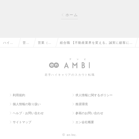
ホーム
ハイク
営業
営業（個
総合職 【不動産業界を変える。誠実に顧客に向
ラス求
系の
人向け）
き合う、真っ当な仕事をしたい方を募集します
人TOP
転職
の転職
／大阪】の求人情報
若手ハイキャリアのスカウト転職
利用規約
求人情報に関するポリシー
個人情報の取り扱い
推奨環境
ヘルプ・お問い合わせ
参画のお問い合わせ
サイトマップ
エン会社概要
©
en Inc.