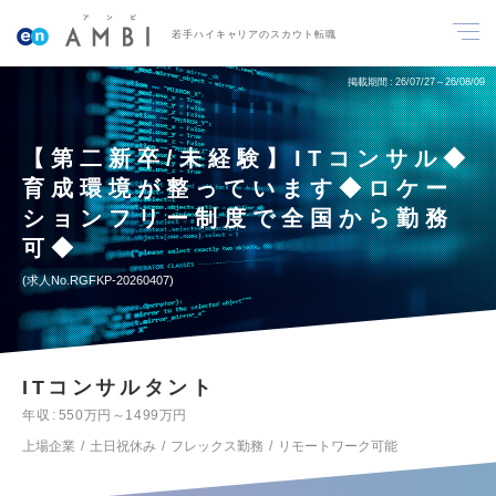
若手ハイキャリアのスカウト転職
掲載期間
26/07/27～26/08/09
【第二新卒/未経験】ITコンサル◆
育成環境が整っています◆ロケー
ションフリー制度で全国から勤務
可◆
求人No.RGFKP-20260407
ITコンサルタント
年収
550万円～1499万円
上場企業
土日祝休み
フレックス勤務
リモートワーク可能