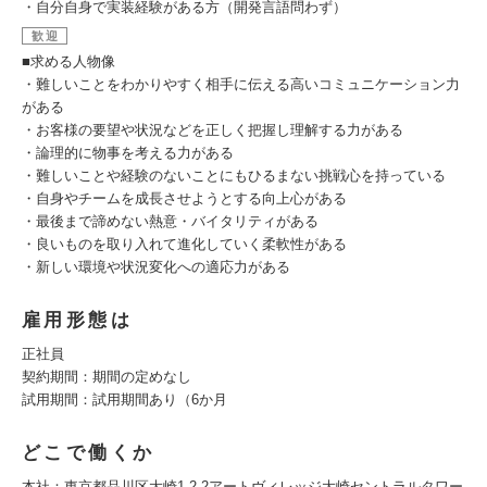
・自分自身で実装経験がある方（開発言語問わず）
歓迎
■求める人物像
・難しいことをわかりやすく相手に伝える高いコミュニケーション力
がある
・お客様の要望や状況などを正しく把握し理解する力がある
・論理的に物事を考える力がある
・難しいことや経験のないことにもひるまない挑戦心を持っている
・自身やチームを成長させようとする向上心がある
・最後まで諦めない熱意・バイタリティがある
・良いものを取り入れて進化していく柔軟性がある
・新しい環境や状況変化への適応力がある
雇用形態は
正社員
契約期間：期間の定めなし
試用期間：試用期間あり（6か月
どこで働くか
本社：東京都品川区大崎1-2-2アートヴィレッジ大崎セントラルタワー