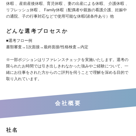
休暇 、産前産後休暇、育児休暇 、妻の出産による休暇、 介護休暇 、
リフレッシュ休暇 、 Family休暇（配偶者や親族の看護介護、妊娠中
の通院、子の行事対応などで使用可能な休暇/諸条件あり）他
どんな選考プロセスか
■選考フロー例
書類審査→1次面接→最終面接/性格検査→内定
※一部ポジションはリファレンスチェックを実施いたします。選考の
限られたお時間では引き出しきれなかった強みやご経験について、一
緒にお仕事をされた方からのご評判を伺うことで理解を深める目的で
取り入れています。
会社概要
社名