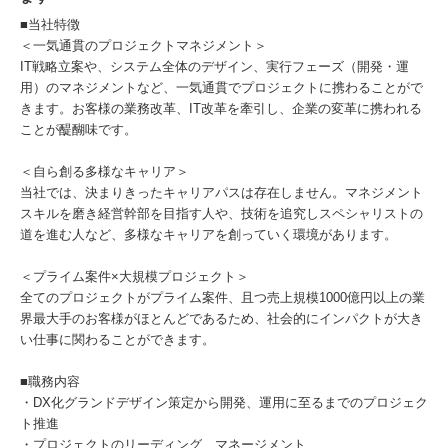
■当社特徴
＜一気通貫のプロジェクトマネジメント＞
IT戦略立案や、システム全体のデザイン、実行フェーズ（開発・運
用）のマネジメントなど、一気通貫でプロジェクトに携わることがで
きます。お客様の業務改革、IT改革を牽引し、企業の変革に携われる
ことが醍醐味です。
＜自ら創る多様なキャリア＞
当社では、決まりきったキャリアパスは存在しません。マネジメント
スキルを磨き経営幹部を目指す人や、技術を追究しスペシャリストの
道を進む人など、多様なキャリアを創っていく環境があります。
＜プライム案件×大規模プロジェクト＞
全てのプロジェクトがプライム案件、且つ売上規模1000億円以上の業
界最大手のお客様がほとんどであるため、社会的にインパクトが大き
い仕事に関わることができます。
■職務内容
・DX化グランドデザイン策定から開発、運用に至るまでのプロジェク
ト推進
・プロジェクトのリーディング、マネージメント