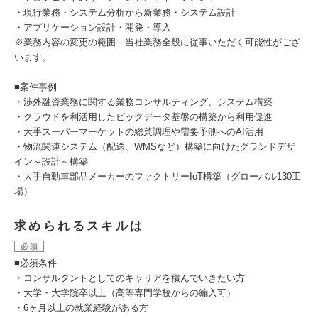
・現行業務・システム分析から新業務・システム設計
・アプリケーション設計・開発・導入
※業務内容の変更の範囲…当社業務全般に従事いただく可能性がござ
います。
■案件事例
・渉外融資業務に関する業務コンサルティング、システム構築
・クラウドを利活用したビッグデータ基盤の構築から利用促進
・大手スーパーマーケットの総菜調理や需要予測へのAI活用
・物流関連システム（配送、WMSなど）構築に向けたグランドデザ
イン～設計～構築
・大手自動車部品メーカーのファクトリーIoT構築（グローバル130工
場）
求められるスキルは
必須
■必須条件
・コンサルタントとしてのキャリアを積んでいきたい方
・大学・大学院卒以上（高等専門学校からの編入可）
・6ヶ月以上の就業経験がある方