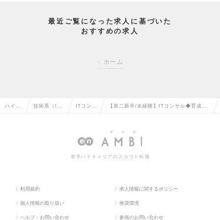
最近ご覧になった求人に基づいた
おすすめの求人
ホーム
ハイク
技術系（I
ITコンサ
【第二新卒/未経験】ITコンサル◆育成環
ラス求
T・Web・通
ルタント
境が整っています◆ロケーションフリー制
人TOP
信系）の転
の転職
度で全国から勤務可◆の求人情報
職
若手ハイキャリアのスカウト転職
利用規約
求人情報に関するポリシー
個人情報の取り扱い
推奨環境
ヘルプ・お問い合わせ
参画のお問い合わせ