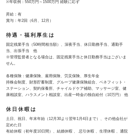
※年収例：550万円～1500万円 経験に応ず
昇給：有
賞与：年2回（6月、12月）
待遇・福利厚生は
固定残業手当（50時間相当額）、深夜手当、休日勤務手当、通勤手
当、出張手当 他
※管理監督者となる場合は、固定残業手当と休日勤務手当はございま
せん。
各種保険：健康保険、雇用保険、労災保険、厚生年金
持株会制度、財形貯蓄制度、グループ健康保険組合、ベネフィット・
ステーション、契約保養所、チャイルドケア補助、マッサージ室、健
康相談室、ハラスメント相談室、出産一時金の独自給付（10万円） 他
休日休暇は
土日、祝日、年末年始（12月30より翌年1月4日まで）、その他会社が
定めた日
有給休暇（初年度10日間）、結婚休暇 、 忌引休暇 、生理休暇 、通院