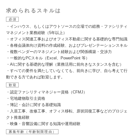
求められるスキルは
必須
・インハウス、もしくはアウトソースの立場での総務・ファシリティ
マネジメント業務経験（5年以上）
・オフィス関連工事およびオフィス不動産に関する基礎的な専門知識
・各種会議体向け資料の作成経験、およびプレゼンテーションスキル
・複数ベンダーのマネジメント経験および関係構築・交渉力
・一般的なPCスキル（Excel、PowerPoint 等）
・AIに関する基礎的な理解（業務活用に前向きなスタンスを含む）
・すべての要件を満たしていなくても、前向きに学び、自ら考えて行
動できる方であれば歓迎します。
歓迎
・認定ファシリティマネジャー資格（CFMJ）
・宅地建物取引士資格
・簿記・会計に関する基礎知識
・入居工事、改修工事、オフィス移転、原状回復工事などのプロジェ
クト推進経験
・映像・音響設備に関する知識や運用経験
募集年齢（年齢制限理由）