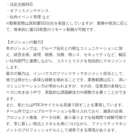
・法定点検対応
・オフィスメンテナンス
・社内イベント管理 など
※勤務形態は原則週5日出社を前提としていますが、業務や状況に応じ
て、将来的に週1日程度のリモート勤務が可能です。
【ポジションの魅力】
本ポジションでは、グループ会社との密なコミュニケーションに加
え、経営企画、経理、税務、法務、情シス、セキュリティなど、幅広
い社内部門と連携しながら、コストとリスクを包括的にマネジメント
します。
最大の魅力は、インハウスのファシリティマネジメント担当として、
他では得がたい多様な経験を積めることです。業務範囲は広く、高い
コミュニケーション力が求められますが、その分、従業員の多様なニ
ーズに向き合う中で、実践的な課題解決力や調整力を磨くことができ
ます。
また、私たちはPDCAサイクルを高速で回すことを重視しています。
チーム内ではジョブローテーションを取り入れており、施策の企画、
プロジェクト推進、データ分析、振り返りまでを短期間で経験可能で
す。常に新しい視点とスキルを身につけながら、ファシリティマネジ
メントのプロフェッショナルとして成長できる環境があります。