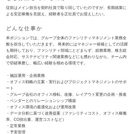
従前はメイン担当を契約社員で取り回していたのですが、長期就業に
よる安定稼働を見据え、経験者を正社員でお迎えしたい。
どんな仕事か
本ポジションでは、グループ全体のファシリティマネジメント業務全
般を担当していただきます。 将来的にはマネジャー候補としての活躍
も期待しており、ファシリティ領域にとどまらず、総務業務、株主総
会対応、サステナビリティ関連業務などにも携わりながら、チーム内
で切磋琢磨し、幅広い経験を積める環境です。
・施設運用・企画業務
・オフィス戦略の立案・実行およびプロジェクトマネジメントのサポ
ート
・グループ会社のオフィス移転、改修、レイアウト変更の企画・推進
・ベンダーとのリレーションシップ構築
・オフィス環境の最適化および運用改善
・データ分析に基づく改善提案（ファシリティコスト、オフィス稼働
率、CO排出量、運営コストなど）
・定常業務
・予実管理