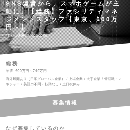
SNS運営から、スマホゲームが主
軸に。【総務】ファシリティマネ
ジメントスタッフ【東京、600万
円～】
求人No.RGFKP-MOB-0075
総務
年収
600万円～749万円
海外展開あり（日系グローバル企業）
上場企業
大手企業
管理職・マ
ネジャー
英語力不問
転勤なし
土日祝休み
募集情報
なぜ募集しているのか