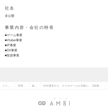
社名
非公開
事業内容・会社の特長
■ゲーム事業
■Vtuber事業
■IP事業
■DX事業
■投資事業
ハイク
管理部
総務
SNS運営から、スマホゲームが主軸に。【総務】
ラス求
門系の
の転
ファシリティマネジメントスタッフ【東京、600
人TOP
転職
職
万円～】の求人情報