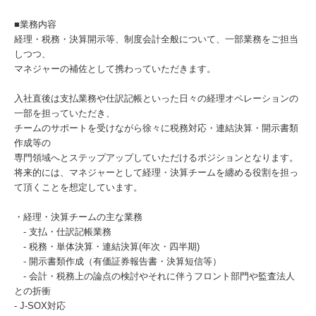
■業務内容
経理・税務・決算開示等、制度会計全般について、一部業務をご担当
しつつ、
マネジャーの補佐として携わっていただきます。
入社直後は支払業務や仕訳記帳といった日々の経理オペレーションの
一部を担っていただき、
チームのサポートを受けながら徐々に税務対応・連結決算・開示書類
作成等の
専門領域へとステップアップしていただけるポジションとなります。
将来的には、マネジャーとして経理・決算チームを纏める役割を担っ
て頂くことを想定しています。
・経理・決算チームの主な業務
- 支払・仕訳記帳業務
- 税務・単体決算・連結決算(年次・四半期)
- 開示書類作成（有価証券報告書・決算短信等）
- 会計・税務上の論点の検討やそれに伴うフロント部門や監査法人
との折衝
- J-SOX対応