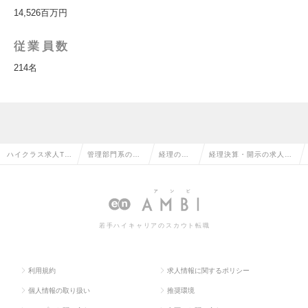
14,526百万円
従業員数
214名
ハイクラス求人TO
管理部門系の転
経理の転
経理決算・開示の求人情
P
職
職
報
若手ハイキャリアのスカウト転職
利用規約
求人情報に関するポリシー
個人情報の取り扱い
推奨環境