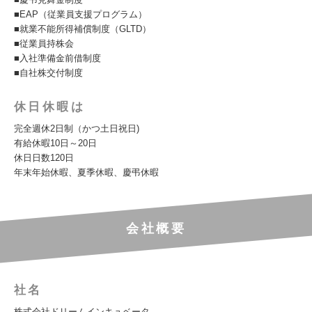
■EAP（従業員支援プログラム）
■就業不能所得補償制度（GLTD）
■従業員持株会
■入社準備金前借制度
■自社株交付制度
休日休暇は
完全週休2日制（かつ土日祝日)
有給休暇10日～20日
休日日数120日
年末年始休暇、夏季休暇、慶弔休暇
会社概要
社名
株式会社ドリームインキュベータ