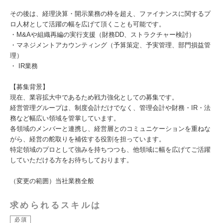
その後は、経理決算・開示業務の枠を超え、ファイナンスに関するプ
ロ人材として活躍の幅を広げて頂くことも可能です。
・M&Aや組織再編の実行支援（財務DD、ストラクチャー検討）
・マネジメントアカウンティング（予算策定、予実管理、部門損益管
理）
・ IR業務
【募集背景】
現在、業容拡大中であるため戦力強化としての募集です。
経営管理グループは、制度会計だけでなく、管理会計や財務・IR・法
務など幅広い領域を管掌しています。
各領域のメンバーと連携し、経営層とのコミュニケーションを重ねな
がら、経営の舵取りを補佐する役割を担っています。
特定領域のプロとして強みを持ちつつも、他領域に幅を広げてご活躍
していただける方をお待ちしております。
（変更の範囲）当社業務全般
求められるスキルは
必須