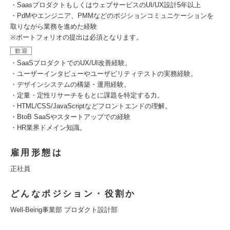
・SaasプロダクトもしくはウェブサービスのUI/UX設計5年以上
・PdMやエンジニア、PMMなどのポジションコミュニケーションを
取りながら業務を進めた経験
※ポートフォリオの提出は必須となります。
歓迎
・SaaSプロダクトでのUX/UI改善経験。
・ユーザーインタビューやユーザビリティテストの実務経験。
・デザインシステムの構築・運用経験。
・定量・定性リサーチをもとに課題を特定する力。
・HTML/CSS/JavaScriptなどフロントエンドの理解。
・BtoB SaaSやスタートアップでの経験
・HR業界ドメイン知識。
雇用形態は
正社員
どんなポジション・役割か
Well-Being事業部 プロダクト設計部