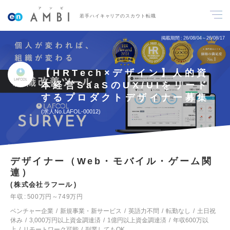
若手ハイキャリアのスカウト転職
掲載期間
26/08/04～26/08/17
【HRTech×デザイン】人的資
本経営SaaSのUX/UIをリード
するプロダクトデザイナー募集
求人No.LAFOL-00012
デザイナー（Web・モバイル・ゲーム関
連）
株式会社ラフール
年収
500万円～749万円
ベンチャー企業
新規事業・新サービス
英語力不問
転勤なし
土日祝
休み
3,000万円以上資金調達済
1億円以上資金調達済
年収600万以
上
リモートワーク可能
副業してもOK