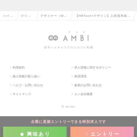
ハイク
クリエ
デザイナー（We
【HRTech×デザイン】人的資本経営
ラス求
イティ
b・モバイル・ゲ
SaaSのUX/UIをリードするプロダク
人TOP
ブ系の
ーム関連）の転職
トデザイナー募集の求人情報
転職
若手ハイキャリアのスカウト転職
利用規約
求人情報に関するポリシー
個人情報の取り扱い
推奨環境
ヘルプ・お問い合わせ
参画のお問い合わせ
サイトマップ
エン会社概要
©
en Inc.
企業に直接エントリーできる特別求人です
興味あり
エントリー