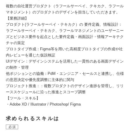
複数の自社運営プロダクト（ラフールサーベイ、テキカク、ラフール
マネジメント）のプロダクトのデザインを担当していただきます。
【業務詳細】
プロダクト(ラフールサーベイ・テキカク）の 要件定義、情報設計：
ラフールサーベイ・テキカク、ラフールマネジメントのユーザーニー
ズとビジネス要件を起点とした要件定義・画面設計・情報アーキテク
チャの策定
プロトタイプ作成：Figma等を用いた高精度プロトタイプの作成や社
内レビューを通じた仮説検証
UIデザイン：デザインシステムを活用した一貫性のある画面デザイン
の制作・管理
他ポジションとの協働：PdM・エンジニア・セールスと連携し、仕様
の意思決定や優先度調整に主体的に関与
プロジェクト推進：：複数プロダクトのデザイン進捗を管理し、リリ
ーススケジュールに沿った推進とスコープ調整
【ツール・スキル】
・Adobe XD / Illustrator / Photoshop/ Figma
求められるスキルは
必須