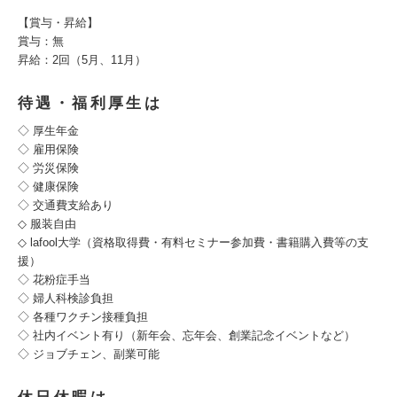
【賞与・昇給】
賞与：無
昇給：2回（5月、11月）
待遇・福利厚生は
◇ 厚生年金
◇ 雇用保険
◇ 労災保険
◇ 健康保険
◇ 交通費支給あり
◇ 服装自由
◇ lafool大学（資格取得費・有料セミナー参加費・書籍購入費等の支
援）
◇ 花粉症手当
◇ 婦人科検診負担
◇ 各種ワクチン接種負担
◇ 社内イベント有り（新年会、忘年会、創業記念イベントなど）
◇ ジョブチェン、副業可能