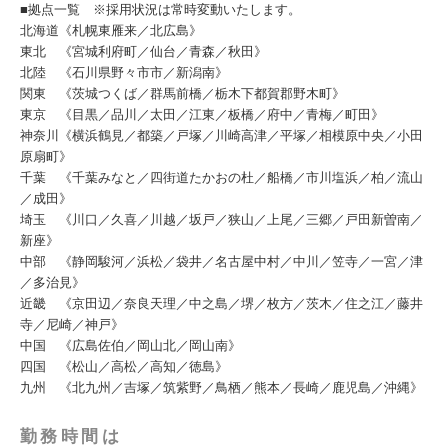
■拠点一覧 ※採用状況は常時変動いたします。
北海道《札幌東雁来／北広島》
東北 《宮城利府町／仙台／青森／秋田》
北陸 《石川県野々市市／新潟南》
関東 《茨城つくば／群馬前橋／栃木下都賀郡野木町》
東京 《目黒／品川／太田／江東／板橋／府中／青梅／町田》
神奈川《横浜鶴見／都築／戸塚／川崎高津／平塚／相模原中央／小田
原扇町》
千葉 《千葉みなと／四街道たかおの杜／船橋／市川塩浜／柏／流山
／成田》
埼玉 《川口／久喜／川越／坂戸／狭山／上尾／三郷／戸田新曽南／
新座》
中部 《静岡駿河／浜松／袋井／名古屋中村／中川／笠寺／一宮／津
／多治見》
近畿 《京田辺／奈良天理／中之島／堺／枚方／茨木／住之江／藤井
寺／尼崎／神戸》
中国 《広島佐伯／岡山北／岡山南》
四国 《松山／高松／高知／徳島》
九州 《北九州／吉塚／筑紫野／鳥栖／熊本／長崎／鹿児島／沖縄》
勤務時間は