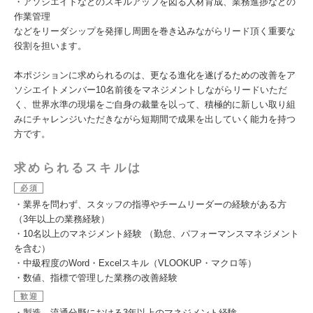
・アソシエイトなどのスキルアップを図る人材育成、業務進捗などの
作業管理
などをリーダシップを発揮し周囲を巻き込みながらリード頂く重要な
役割を担います。
本ポジションに求められるのは、更なる進化を遂げるための改善をア
ソシエイトメンバー10名前後をマネジメントしながらリードいただ
く、世界水準の現場をご自身の裁量を以って、積極的に新しい取り組
みにチャレンジいただきながら短期間で成果を出していく能力を持つ
方です。
求められるスキルは
必須
・業界を問わず、スタッフの指導やチームリーダーの経験がある方
（3年以上の業務経験）
・10名以上のマネジメント経験 （勤怠、パフォーマンスマネジメント
を含む）
・中級程度のWord・Excelスキル（VLOOKUP・マクロ等）
・数値、指標で管理した業務の改善経験
歓迎
・製造、流通分野における3年以上のマネジメント経験