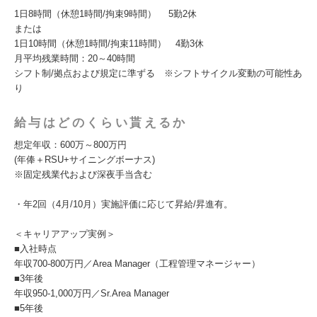
1日8時間（休憩1時間/拘束9時間） 5勤2休
または
1日10時間（休憩1時間/拘束11時間） 4勤3休
月平均残業時間：20～40時間
シフト制/拠点および規定に準ずる ※シフトサイクル変動の可能性あ
り
給与はどのくらい貰えるか
想定年収：600万～800万円
(年俸＋RSU+サイニングボーナス)
※固定残業代および深夜手当含む
・年2回（4月/10月）実施評価に応じて昇給/昇進有。
＜キャリアアップ実例＞
■入社時点
年収700-800万円／Area Manager（工程管理マネージャー）
■3年後
年収950-1,000万円／Sr.Area Manager
■5年後