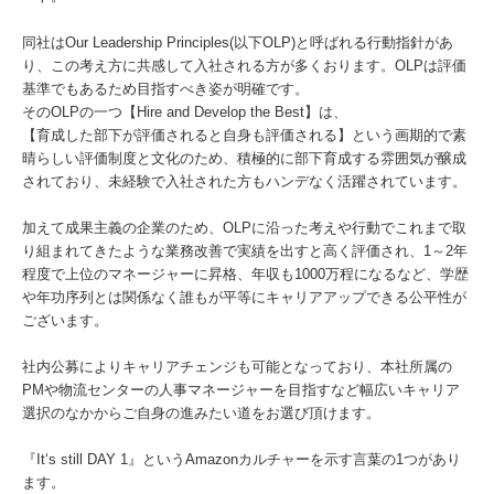
同社はOur Leadership Principles(以下OLP)と呼ばれる行動指針があ
り、この考え方に共感して入社される方が多くおります。OLPは評価
基準でもあるため目指すべき姿が明確です。
そのOLPの一つ【Hire and Develop the Best】は、
【育成した部下が評価されると自身も評価される】という画期的で素
晴らしい評価制度と文化のため、積極的に部下育成する雰囲気が醸成
されており、未経験で入社された方もハンデなく活躍されています。
加えて成果主義の企業のため、OLPに沿った考えや行動でこれまで取
り組まれてきたような業務改善で実績を出すと高く評価され、1～2年
程度で上位のマネージャーに昇格、年収も1000万程になるなど、学歴
や年功序列とは関係なく誰もが平等にキャリアアップできる公平性が
ございます。
社内公募によりキャリアチェンジも可能となっており、本社所属の
PMや物流センターの人事マネージャーを目指すなど幅広いキャリア
選択のなかからご自身の進みたい道をお選び頂けます。
『It‘s still DAY 1』というAmazonカルチャーを示す言葉の1つがあり
ます。