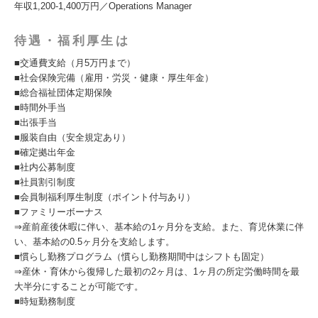
年収1,200-1,400万円／Operations Manager
待遇・福利厚生は
■交通費支給（月5万円まで）
■社会保険完備（雇用・労災・健康・厚生年金）
■総合福祉団体定期保険
■時間外手当
■出張手当
■服装自由（安全規定あり）
■確定拠出年金
■社内公募制度
■社員割引制度
■会員制福利厚生制度（ポイント付与あり）
■ファミリーボーナス
⇒産前産後休暇に伴い、基本給の1ヶ月分を支給。また、育児休業に伴
い、基本給の0.5ヶ月分を支給します。
■慣らし勤務プログラム（慣らし勤務期間中はシフトも固定）
⇒産休・育休から復帰した最初の2ヶ月は、1ヶ月の所定労働時間を最
大半分にすることが可能です。
■時短勤務制度