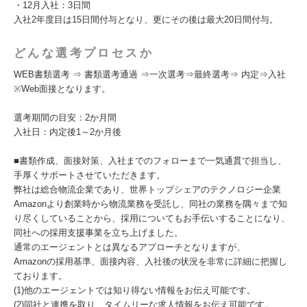
・12月入社：3日間
入社2年度目は15日間付与となり、更にその後は最大20日間付与。
どんな選考プロセスか
WEB書類選考 ⇒ 書類選考通過 ⇒一次選考⇒最終選考⇒ 内定⇒入社
※Web面接となります。
選考期間の目安：2か月間
入社日：内定後1～2か月後
■書類作成、面接対策、入社までのフォローまで一気通貫で担当し、
手厚くサポートさせていただきます。
弊社は総合物流企業であり、世界トップシェアのテクノロジー企業
Amazonより創業時から物流業務を受託し、同社の業務を隅々まで知
り尽くしていることから、採用についてもお手伝いすることになり、
同社への採用支援事業を立ち上げました。
通常のエージェントとは異なるアプローチとなりますが、
Amazonの採用基準、面接内容、入社後の状況を非常に詳細に把握し
ております。
(1)他のエージェントでは知り得ない情報をお伝え可能です。
(2)同社と連携を取り、タイムリーな求人情報をお伝え可能です。