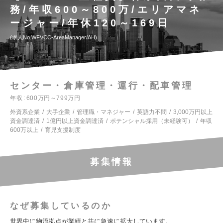
務/年収600～800万/エリアマネ
ージャー/年休120～169日
求人No.WFVCC-AreaManager/AH
センター・倉庫管理・運行・配車管理
年収
600万円～799万円
外資系企業
大手企業
管理職・マネジャー
英語力不問
3,000万円以上
資金調達済
1億円以上資金調達済
ポテンシャル採用（未経験可）
年収
600万以上
育児支援制度
募集情報
なぜ募集しているのか
世界中に物流拠点が業績と共に急速に拡大しています。