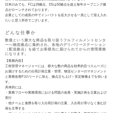
日本のみでも、FCは29拠点、DSは50拠点を超え毎年オープニング拠
点がローンチされております。
企業としての成長の中でインパクトを拡大させる一員として迎え入れ
たいと思う所存でございます。
どんな仕事か
数億という膨大な商品を取り扱うフルフィルメントセンタ
ーへ物流拠点に集約され、各地のデリバリーステーション
（配送拠点）を経てお客様先に届けられてからの管理業務
になります。
【業務内容】
工程管理マネージャーには、膨大な数の商品を効率的且つスムーズに
お届けするための出荷計画立案・管理、物流センターのマネジメント
と業務改善PJのリードに加え、拠点立ち上げ～安定稼働までを担いま
す。
具体的には、
・業務フローや業務環境における問題の改善・実施計画を立案および
実行
・他チームと連携を取り入出荷計画の立案、入出荷が滞りなく進む計
画を主導する