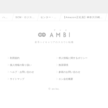
ハイ
SCM・ロジステ
センター・倉
【Amazon正社員】神奈川川崎勤
クラ
ィクス・物流・
庫管理・運
務/年収600～800万/エリアマネ
ス求
購買・貿易系の
行・配車管理
ージャー/年休120～169日の求人
人TO
転職
の転職
情報
若手ハイキャリアのスカウト転職
P
利用規約
求人情報に関するポリシー
個人情報の取り扱い
推奨環境
ヘルプ・お問い合わせ
参画のお問い合わせ
サイトマップ
エン会社概要
©
en Inc.