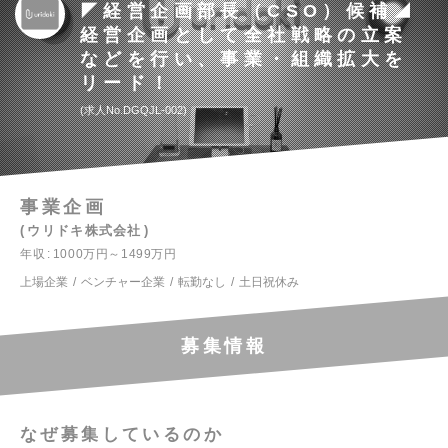
◤経営企画部長（CSO）候補◢
経営企画として全社戦略の立案
などを行い、事業・組織拡大を
リード！
求人No.DGQJL-002
事業企画
ウリドキ株式会社
年収
1000万円～1499万円
上場企業
ベンチャー企業
転勤なし
土日祝休み
募集情報
なぜ募集しているのか