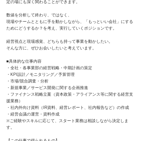
定の場にも深く関わることができます。
数値を分析して終わり、ではなく、
現場やチームとともに手を動かしながら、「もっといい会社」にする
ためにどうするか？を考え、実行していくポジションです。
経営視点と現場感覚、どちらも持って事業を動かしたい。
そんな方に、ぜひお会いしたいと考えています。
■具体的な仕事内容
・全社・各事業部の経営戦略・中期計画の策定
・KPI設計／モニタリング／予算管理
・市場/競合調査・分析
・新規事業／サービス開発に関する企画推進
・ファイナンス戦略立案（資本政策・アライアンス等に関する経営支
援業務）
・社内外向け資料（IR資料、経営レポート、社内報告など）の作成
・経営会議の運営・資料作成
※ご経験やスキルに応じて、スタート業務は相談しながら決定しま
す。
【この仕事で得られるもの】