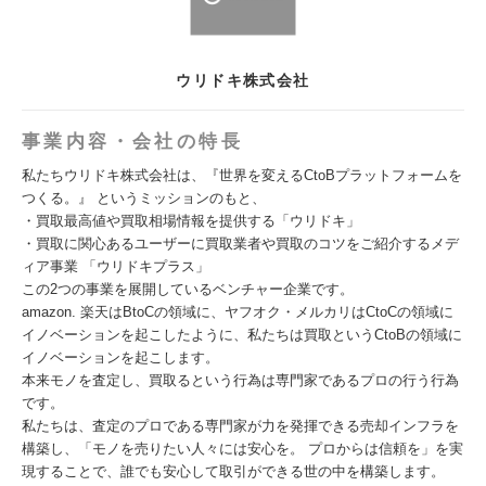
ウリドキ株式会社
事業内容・会社の特長
私たちウリドキ株式会社は、『世界を変えるCtoBプラットフォームを
つくる。』 というミッションのもと、
・買取最高値や買取相場情報を提供する「ウリドキ」
・買取に関心あるユーザーに買取業者や買取のコツをご紹介するメデ
ィア事業 「ウリドキプラス」
この2つの事業を展開しているベンチャー企業です。
amazon. 楽天はBtoCの領域に、ヤフオク・メルカリはCtoCの領域に
イノベーションを起こしたように、私たちは買取というCtoBの領域に
イノベーションを起こします。
本来モノを査定し、買取るという行為は専門家であるプロの行う行為
です。
私たちは、査定のプロである専門家が力を発揮できる売却インフラを
構築し、「モノを売りたい人々には安心を。 プロからは信頼を」を実
現することで、誰でも安心して取引ができる世の中を構築します。