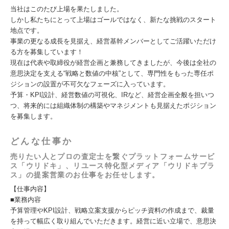
当社はこのたび上場を果たしました。
しかし私たちにとって上場はゴールではなく、新たな挑戦のスタート
地点です。
事業の更なる成長を見据え、経営基幹メンバーとしてご活躍いただけ
る方を募集しています！
現在は代表や取締役が経営企画と兼務してきましたが、今後は全社の
意思決定を支える“戦略と数値の中核”として、専門性をもった専任ポ
ジションの設置が不可欠なフェーズに入っています。
予算・KPI設計、経営数値の可視化、IRなど、経営企画全般を担いつ
つ、将来的には組織体制の構築やマネジメントも見据えたポジション
を募集します。
どんな仕事か
売りたい人とプロの査定士を繋ぐプラットフォームサービ
ス「ウリドキ」、リユース特化型メディア「ウリドキプラ
ス」の提案営業のお仕事をお任せします。
【仕事内容】
■業務内容
予算管理やKPI設計、戦略立案支援からピッチ資料の作成まで、裁量
を持って幅広く取り組んでいただきます。経営に近い立場で、意思決