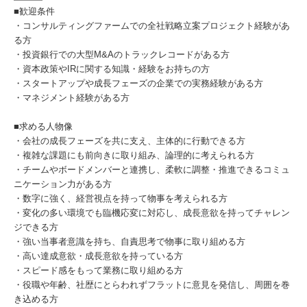
■歓迎条件
・コンサルティングファームでの全社戦略立案プロジェクト経験があ
る方
・投資銀行での大型M&Aのトラックレコードがある方
・資本政策やIRに関する知識・経験をお持ちの方
・スタートアップや成長フェーズの企業での実務経験がある方
・マネジメント経験がある方
■求める人物像
・会社の成長フェーズを共に支え、主体的に行動できる方
・複雑な課題にも前向きに取り組み、論理的に考えられる方
・チームやボードメンバーと連携し、柔軟に調整・推進できるコミュ
ニケーション力がある方
・数字に強く、経営視点を持って物事を考えられる方
・変化の多い環境でも臨機応変に対応し、成長意欲を持ってチャレン
ジできる方
・強い当事者意識を持ち、自責思考で物事に取り組める方
・高い達成意欲・成長意欲を持っている方
・スピード感をもって業務に取り組める方
・役職や年齢、社歴にとらわれずフラットに意見を発信し、周囲を巻
き込める方