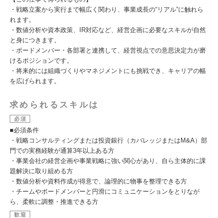
・戦略立案から実行まで幅広く関わり、事業成長の“リアル”に触れら
れます。
・数値分析や資本政策、IR対応など、経営企画に必要なスキルが自然
と身につきます。
・ボードメンバー・各部署と連携して、経営視点での意思決定力が磨
けるポジションです。
・将来的には組織づくりやマネジメントにも挑戦でき、キャリアの幅
を広げられます。
求められるスキルは
必須
■必須条件
・戦略コンサルティングまたは投資銀行（カバレッジまたはM&A）部
門での実務経験が通算3年以上ある方
・事業会社の経営企画や事業戦略に強い関心があり、自ら主体的に課
題解決に取り組める方
・数値分析や資料作成が得意で、論理的に物事を整理できる方
・チームやボードメンバーと円滑にコミュニケーションをとりなが
ら、柔軟に調整・推進できる方
歓迎