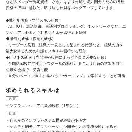
などのベンダー認定資格、さらにはより高度な能力開発のための各種
資格の取得に意欲的に取り組む社員をパックアップしています。
◆職能別研修（専門スキル研修）
- AI、IOT、組込制御、言語別プログラミング、ネットワークなど、エ
ンジニアに必要とされるスキルを習得する研修
◆階層別研修（役割別研修）
- リーダーの役割、組織の一員として望まれる行動など、組織の力を
最大化するための知識とスキルを習得する研修
◆ビジネス研修（専門性や役割によらず全員に必要な研修）
- 全国約50校に展開したスクールの無料活用によりIT系の学習を自宅
の最寄会場で 受講可能
- 自分のペースで自由に学べる「eラーニング」で学習することが可能
求められるスキルは
必須
インフラエンジニアの業務経験（1年以上）
歓迎
・何らかのインフラシステム構築経験がある方
・システム開発、アプリケーション開発などの業務経験がある方