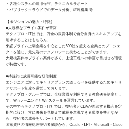
・各種システムの運用保守、テクニカルサポート
・パブリッククラウドでのデータ分析、環境構築 等
【ポジションの魅力・特徴】
■大規模なプライム案件が豊富
テクノプロ・IT社では、万全の教育体制で自分自身のスキルアップを
追求することはもちろん、
東証プライム上場企業を中心とした800社を超える企業とのプロジェ
クトを通じ、最先端のテクノロジーに携わることができます。
大規模案件やプライム案件が多く、上流工程への参画が目指せる環境
が特徴です。
■持続的に成長可能な研修制度
エンジニアに対してキャリアプランの道しるべを提供するためキャリ
アサポート制度を運営しております。
テクノプロ・グループでは、全従業員が利用できる教育研修制度とし
て、WinラーニングとWinスクールを運営しています。
その中でもテクノプロ・IT社では、技術者とCDAが面談する機会を定
期的に設け、常に将来を見据えて成長を意識できる環境を整えなが
ら、技術者の成長をサポートしています。
国家資格の情報処理技術者試験から、Oracle・LPI・Microsoft・Cisco