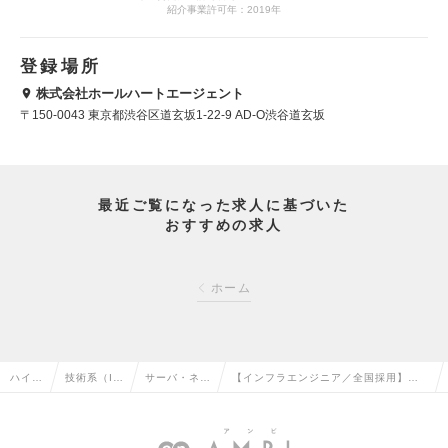
紹介事業許可年：2019年
登録場所
株式会社ホールハートエージェント
〒150-0043 東京都渋谷区道玄坂1-22-9 AD-O渋谷道玄坂
最近ご覧になった求人に基づいた
おすすめの求人
ホーム
ハイク
技術系（I
サーバ・ネッ
【インフラエンジニア／全国採用】外
ラス求
T・Web・
トワークエン
資系上場G／プライム案件豊富／上流工
人TO
通信系）の
ジニアの転職
程／最先端技術習得／残業11hの求人情