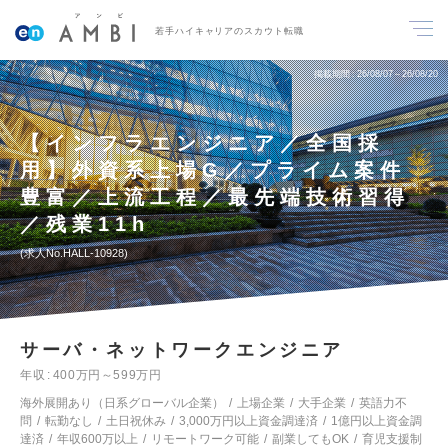
若手ハイキャリアのスカウト転職
掲載期間
26/08/07～26/08/20
【インフラエンジニア／全国採
用】外資系上場G／プライム案件
豊富／上流工程／最先端技術習得
／残業11h
求人No.HALL-10928
サーバ・ネットワークエンジニア
年収
400万円～599万円
海外展開あり（日系グローバル企業）
上場企業
大手企業
英語力不
問
転勤なし
土日祝休み
3,000万円以上資金調達済
1億円以上資金調
達済
年収600万以上
リモートワーク可能
副業してもOK
育児支援制