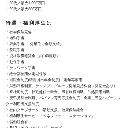
・50代／最大1,000万円
・60代／最大800万円
待遇・福利厚生は
・社会保険完備
・通勤手当
・残業手当（1分単位で全額支給）
・役職手当
・資格取得報奨金（約140種類）
・赴任手当
・テレワーク手当
・総合福祉団体定期保険
・退職金制度(確定拠出年金制度)、定年再雇用
・財形貯蓄制度、テクノプログループ従業員持株会（奨励金あり）
・寮社宅制度、転勤赴任一時金、帰省旅費補助、引越費用補助
・慶弔見舞金制度、パパママ育児応援金制度、企業主導型ベビーシッ
ター利用者支援制度
・社内クラブサークル活動支援、健康保険組合
・福利厚生サービス「ベネフィット・ステーション」
・労働組合有
・EAP（カウンセリング）サービス