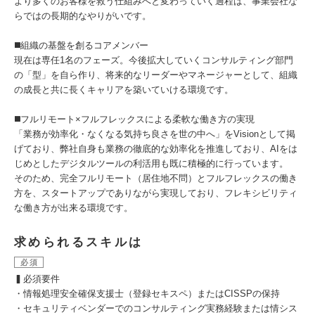
より多くのお客様を救う仕組みへと変わっていく過程は、事業会社な
らではの長期的なやりがいです。
◼️組織の基盤を創るコアメンバー
現在は専任1名のフェーズ。今後拡大していくコンサルティング部門
の「型」を自ら作り、将来的なリーダーやマネージャーとして、組織
の成長と共に長くキャリアを築いていける環境です。
◼️フルリモート×フルフレックスによる柔軟な働き方の実現
「業務が効率化・なくなる気持ち良さを世の中へ」をVisionとして掲
げており、弊社自身も業務の徹底的な効率化を推進しており、AIをは
じめとしたデジタルツールの利活用も既に積極的に行っています。
そのため、完全フルリモート（居住地不問）とフルフレックスの働き
方を、スタートアップでありながら実現しており、フレキシビリティ
な働き方が出来る環境です。
求められるスキルは
必須
▍必須要件
・情報処理安全確保支援士（登録セキスペ）またはCISSPの保持
・セキュリティベンダーでのコンサルティング実務経験または情シス