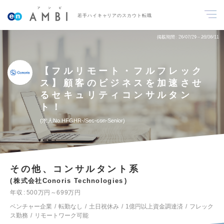
若手ハイキャリアのスカウト転職
掲載期間
26/07/29～26/08/11
【フルリモート・フルフレック
ス】顧客のビジネスを加速させ
るセキュリティコンサルタン
ト！
求人No.HFGHR-/Sec-con-Senior
その他、コンサルタント系
株式会社Conoris Technologies
年収
500万円～699万円
ベンチャー企業
転勤なし
土日祝休み
1億円以上資金調達済
フレック
ス勤務
リモートワーク可能