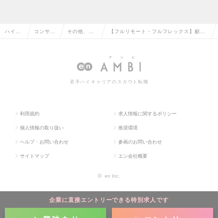
ハイク
コンサル
その他、コ
【フルリモート・フルフレックス】顧客
ラス求
タント系
ンサルタン
のビジネスを加速させるセキュリティコ
人TOP
の転職
ト系の転職
ンサルタント！の求人情報
若手ハイキャリアのスカウト転職
利用規約
求人情報に関するポリシー
個人情報の取り扱い
推奨環境
ヘルプ・お問い合わせ
参画のお問い合わせ
サイトマップ
エン会社概要
©
en Inc.
企業に直接エントリーできる特別求人です