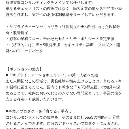
取得支援コンサルティングをメインでお任せします。
単なるチェックリストの確認ではなく、顧客企業の情シス担当者や経
営層と伴走し、実効性のある体制構築をリードしていただきます。
・サプライチェーンセキュリティ評価制度の★3取得に向けた現状分
析・改善提案
・顧客の業務フローに合わせたセキュリティポリシーの策定支援
・（将来的には）ISMS取得支援、セキュリティ診断、プロダクト開
発へのフィードバック
【ポジションの魅力】
◼️「サプライチェーンセキュリティ」の第一人者への道
まだ未開拓なこの領域で、実務経験を積み上げることは、単なるスキ
ル習得に留まりません。国内でも希少な「★3取得支援」の知見を深
めることで、社内において代えのきかない専門家として、事業の柱を
支える存在へと成長いただけます。
◼️事業とプロダクトを「育てる」手応え
コンサルタントとしての知見を、そのまま自社SaaSの機能へと昇華
させることができます。自分のアドバイスがプロダクトに反映され、