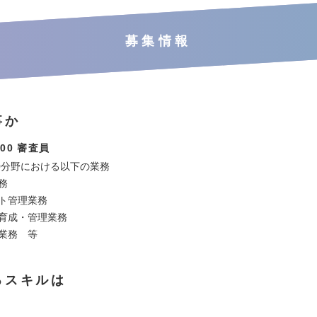
募集情報
事か
000 審査員
000分野における以下の業務
業務
クト管理業務
の育成・管理業務
援業務 等
るスキルは