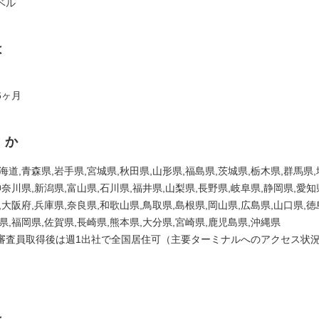
ベル
は
6ヶ月
くか
海道,青森県,岩手県,宮城県,秋田県,山形県,福島県,茨城県,栃木県,群馬県
神奈川県,新潟県,富山県,石川県,福井県,山梨県,長野県,岐阜県,静岡県,愛知
,大阪府,兵庫県,奈良県,和歌山県,鳥取県,島根県,岡山県,広島県,山口県,徳
県,福岡県,佐賀県,長崎県,熊本県,大分県,宮崎県,鹿児島県,沖縄県
審査員取得後は週1出社で全国居住可（主要ターミナルへのアクセス状