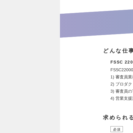
どんな仕
FSSC 22
FSSC22
1) 審査員
2) プロダ
3) 審査員
4) 営業支
求められ
必須