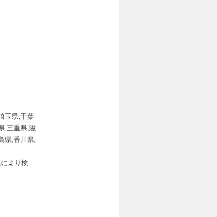
,埼玉県,千葉
県,三重県,滋
島県,香川県,
況により検