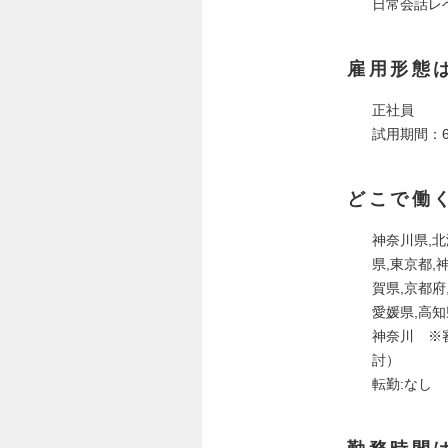
日常会話レ
雇用形態
正社員
試用期間：
どこで働
神奈川県,北
県,東京都,
賀県,京都府
愛媛県,高知
神奈川 ※
討）
転勤:なし