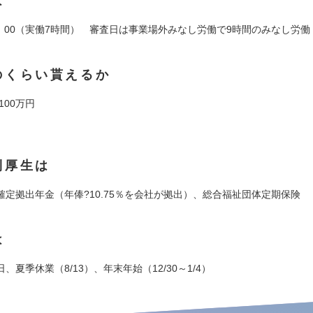
は
17：00（実働7時間） 審査日は事業場外みなし労働で9時間のみなし労働
のくらい貰えるか
100万円
利厚生は
確定拠出年金（年俸?10.75％を会社が拠出）、総合福祉団体定期保険
は
、夏季休業（8/13）、年末年始（12/30～1/4）