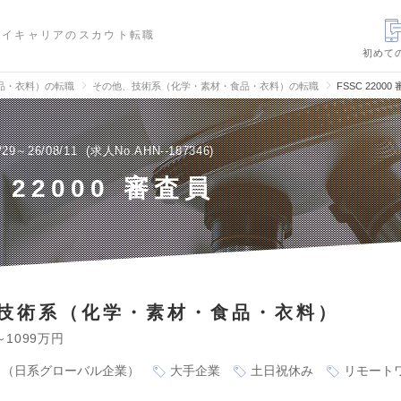
ハイキャリアのスカウト転職
初めて
品・衣料）の転職
その他、技術系（化学・素材・食品・衣料）の転職
FSSC 220
/29～26/08/11
求人No.AHN--187346
 22000 審査員
技術系（化学・素材・食品・衣料）
～1099万円
り（日系グローバル企業）
大手企業
土日祝休み
リモート