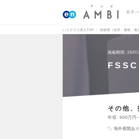
若手
ハイクラス求人TOP
技術系（化学・素材・食
掲載期間
26/07
FSSC
その他、
年収
900万円
海外展開あ