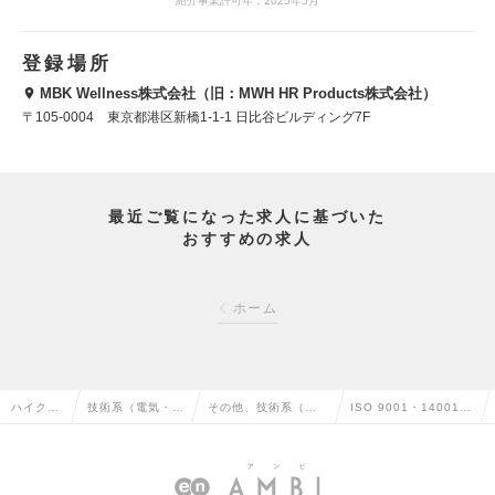
紹介事業許可年：2025年5月
登録場所
MBK Wellness株式会社（旧：MWH HR Products株式会社）
〒105-0004 東京都港区新橋1-1-1 日比谷ビルディング7F
最近ご覧になった求人に基づいた
おすすめの求人
ホーム
ハイクラ
技術系（電気・電
その他、技術系（電
ISO 9001・14001・
ス求人T
子・半導体）の転
気・電子・半導体）
45001 審査員の求人
OP
職
の転職
情報