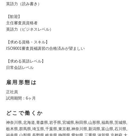
英語力（読み書き）
【歓迎】
主任審査員資格者
英語力（ビジネスレベル）
【求める資格・スキル】
ISO9001審査員補講習の合格済みが望ましい
【求める英語レベル】
日常会話レベル
雇用形態は
正社員
試用期間：6ヶ月
どこで働くか
神奈川県,北海道,青森県,岩手県,宮城県,秋田県,山形県,福島県,茨城県,
栃木県,群馬県,埼玉県,千葉県,東京都,神奈川県,新潟県,富山県,石川県,
福井県,山梨県,長野県,岐阜県,静岡県,愛知県,三重県,滋賀県,京都府,大