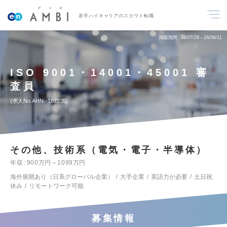
若手ハイキャリアのスカウト転職
掲載期間
26/07/29～26/08/11
ISO 9001・14001・45001 審
査員
求人No.AHN--187335
その他、技術系（電気・電子・半導体）
年収
900万円～1099万円
海外展開あり（日系グローバル企業）
大手企業
英語力が必要
土日祝
休み
リモートワーク可能
募集情報