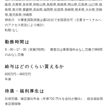
阪府,兵庫県,奈良県,和歌山県,鳥取県,島根県,岡山県,広島県,山口県,徳
島県,香川県,愛媛県,高知県,福岡県,佐賀県,長崎県,熊本県,大分県,宮崎
県,鹿児島県,沖縄県
神奈川 ※審査員取得後は週1出社で全国居住可（主要ターミナルへ
のアクセス状況により検討）
転勤:なし
勤務時間は
9：00～17：00（実働7時間） 審査日は事業場外みなし労働で9時間
のみなし労働
給与はどのくらい貰えるか
600万円～900万円
年俸
待遇・福利厚生は
社保完備、確定拠出年金（年俸?10.75％を会社が拠出）、総合福祉団
体定期保険