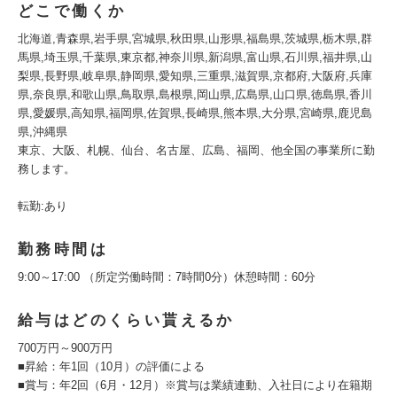
どこで働くか
北海道,青森県,岩手県,宮城県,秋田県,山形県,福島県,茨城県,栃木県,群
馬県,埼玉県,千葉県,東京都,神奈川県,新潟県,富山県,石川県,福井県,山
梨県,長野県,岐阜県,静岡県,愛知県,三重県,滋賀県,京都府,大阪府,兵庫
県,奈良県,和歌山県,鳥取県,島根県,岡山県,広島県,山口県,徳島県,香川
県,愛媛県,高知県,福岡県,佐賀県,長崎県,熊本県,大分県,宮崎県,鹿児島
県,沖縄県
東京、大阪、札幌、仙台、名古屋、広島、福岡、他全国の事業所に勤
務します。
転勤:あり
勤務時間は
9:00～17:00 （所定労働時間：7時間0分）休憩時間：60分
給与はどのくらい貰えるか
700万円～900万円
■昇給：年1回（10月）の評価による
■賞与：年2回（6月・12月）※賞与は業績連動、入社日により在籍期