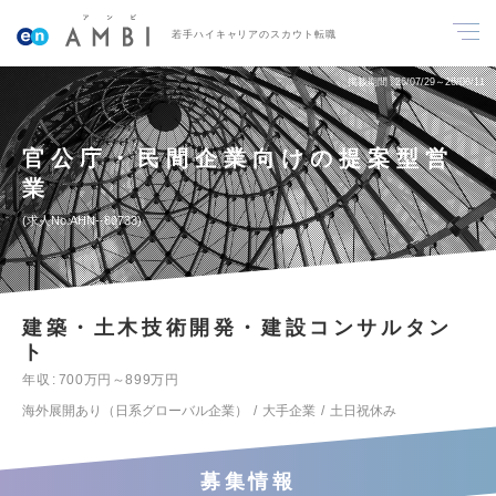
若手ハイキャリアのスカウト転職
掲載期間
26/07/29～26/08/11
官公庁・民間企業向けの提案型営
業
求人No.AHN--80733
建築・土木技術開発・建設コンサルタン
ト
年収
700万円～899万円
海外展開あり（日系グローバル企業）
大手企業
土日祝休み
募集情報