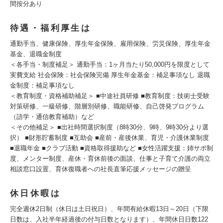
間按分あり
待遇・福利厚生は
通勤手当、健康保険、厚生年金保険、雇用保険、労災保険、厚生年金
基金、退職金制度
＜各手当・制度補足＞ 通勤手当：1ヶ月当たり50,000円を限度として
実費支給 社会保険：社会保険完備 厚生年金基金：補足事項なし 退職
金制度：補足事項なし
＜教育制度・資格補助補足＞ ■中途社員研修 ■教育制度：技術士受験
対策研修、一級研修、階層別研修、職能研修、自己啓発プログラム
（語学・通信教育補助）など
＜その他補足＞ ■出社時間選択制度（8時30分、9時、9時30分より選
択） ■財形貯蓄制度 ■互助会 ■産前・産後休業、育児・介護休業制度
■退職年金 ■クラブ活動 ■資格取得援助など ■女性活躍支援：姉サポ制
度、メンター制度、産休・育休前後の面談、仕事と子育て介護の両立
相談窓口設置、育休復職者への社長直筆応援メッセージの贈呈
休日休暇は
完全週休2日制（休日は土日祝日）、年間有給休暇13日～20日（下限
日数は、入社半年経過後の付与日数となります）、年間休日日数122