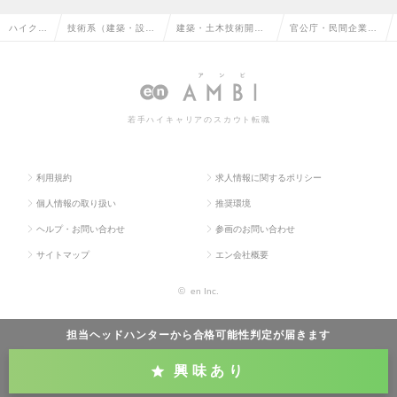
ハイクラ
技術系（建築・設
建築・土木技術開
官公庁・民間企業向
ス求人T
備・土木・プラン
発・建設コンサルタ
けの提案型営業の求
OP
ト）の転職
ントの転職
人情報
若手ハイキャリアのスカウト転職
利用規約
求人情報に関するポリシー
個人情報の取り扱い
推奨環境
ヘルプ・お問い合わせ
参画のお問い合わせ
サイトマップ
エン会社概要
©
en Inc.
担当ヘッドハンターから
合格可能性判定
が届きます
興味あり