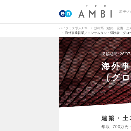
若手
ハイクラス求人TOP
技術系（建築・設備・土
海外事業営業／コンサルタント経験者（グロ
掲載期間
26/07
海外
（グ
建築・土
年収
700万円