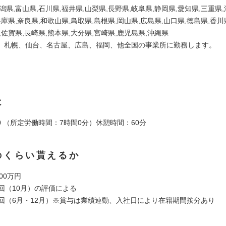
潟県,富山県,石川県,福井県,山梨県,長野県,岐阜県,静岡県,愛知県,三重県
兵庫県,奈良県,和歌山県,鳥取県,島根県,岡山県,広島県,山口県,徳島県,香川
,佐賀県,長崎県,熊本県,大分県,宮崎県,鹿児島県,沖縄県
、札幌、仙台、名古屋、広島、福岡、他全国の事業所に勤務します。
は
7:00 （所定労働時間：7時間0分）休憩時間：60分
のくらい貰えるか
00万円
回（10月）の評価による
2回（6月・12月）※賞与は業績連動、入社日により在籍期間按分あり