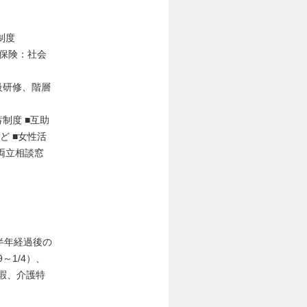
制度
会保険：社会
級研修、階層
制度 ■互助
ど ■女性活
両立相談窓
半年経過後の
～1/4）、
暇、介護特