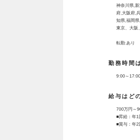
神奈川県,新
府,大阪府,
知県,福岡県
東京、大阪
転勤:あり
勤務時間
9:00～1
給与はど
700万円～9
■昇給：年1
■賞与：年