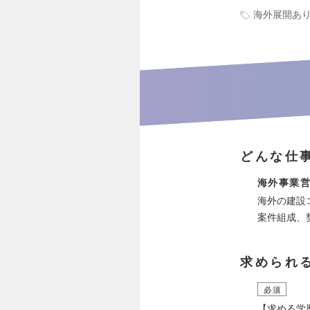
海外展開あ
どんな仕
海外事業
海外の建設
案件組成、
求められ
必須
【求める学