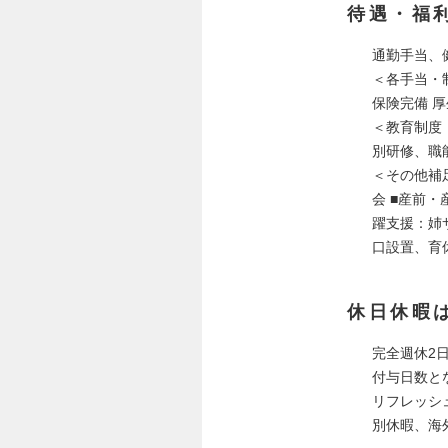
待遇・福
通勤手当、
＜各手当・制
保険完備 
＜教育制度
別研修、職
＜その他補足
会 ■産前・
躍支援：姉
口設置、育
休日休暇
完全週休2
付与日数とな
リフレッシ
別休暇、海