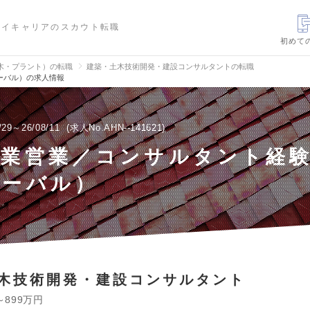
ハイキャリアのスカウト転職
初めて
木・プラント）の転職
建築・土木技術開発・建設コンサルタントの転職
ーバル）の求人情報
/29～26/08/11
求人No.AHN--141621
事業営業／コンサルタント経
ローバル）
木技術開発・建設コンサルタント
～899万円