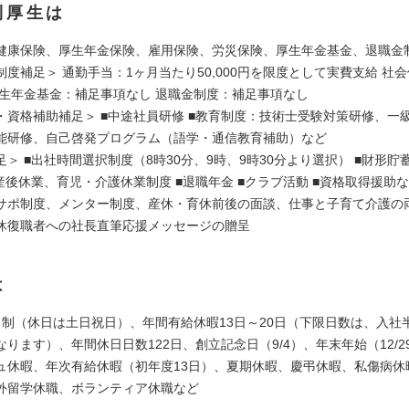
利厚生は
健康保険、厚生年金保険、雇用保険、労災保険、厚生年金基金、退職金
度補足＞ 通勤手当：1ヶ月当たり50,000円を限度として実費支給 社
厚生年金基金：補足事項なし 退職金制度：補足事項なし
・資格補助補足＞ ■中途社員研修 ■教育制度：技術士受験対策研修、一
能研修、自己啓発プログラム（語学・通信教育補助）など
＞ ■出社時間選択制度（8時30分、9時、9時30分より選択） ■財形貯蓄
産後休業、育児・介護休業制度 ■退職年金 ■クラブ活動 ■資格取得援助な
サポ制度、メンター制度、産休・育休前後の面談、仕事と子育て介護の
休復職者への社長直筆応援メッセージの贈呈
は
日制（休日は土日祝日）、年間有給休暇13日～20日（下限日数は、入社
ります）、年間休日日数122日、創立記念日（9/4）、年末年始（12/29
ュ休暇、年次有給休暇（初年度13日）、夏期休暇、慶弔休暇、私傷病休
外留学休職、ボランティア休職など