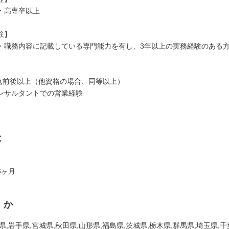
・高専卒以上
験】
・職務内容に記載している専門能力を有し、3年以上の実務経験のある
】
60点前後以上（他資格の場合、同等以上）
ンサルタントでの営業経験
は
6ヶ月
くか
県,岩手県,宮城県,秋田県,山形県,福島県,茨城県,栃木県,群馬県,埼玉県,千