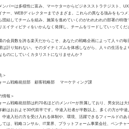
メンバーは多様性に富み、マーケターからビジネスストラテジスト、U
イナー、WEBディレクターまでさまざま。これらの異なる強みをもつメ
ら団結してチームを組み、施策を進めていくのがわれわれの部署の特徴
リエイティビティをいかんなく発揮し、チームをリードしていってくだ
模の会員数を誇る楽天だからこそ、あなたの戦略企画によって人々の毎
響は計り知れない。そのダイナミズムを体感しながら、人々の生活をよ
なものにしていくカタリストになりませんか？
先＞
ォーム戦略統括部 顧客戦略部 マーケティング課
の情報＞
ォーム戦略統括部は約70名ほどのメンバーが所属しており、男女比は大
年齢はおおよそ30代前半です。中途入社者が半数以上、多くの方が中途
、中途入社の方を受け入れる体制や、環境、活躍できるフィールドのあ
しては、戦略コンサル、IT業界、プラットフォーム事業会社、ベンチャ