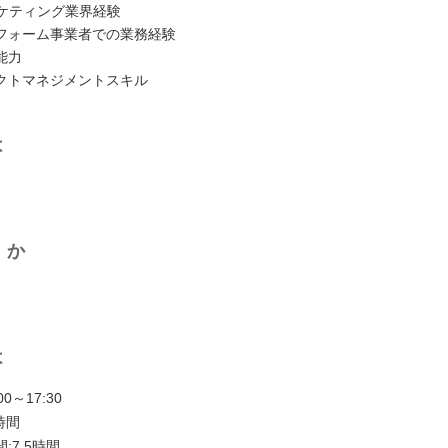
ーケティング業界経験
フォーム事業者での業務経験
能力
クトマネジメントスキル
は
くか
は
0～17:30
時間
:7.5時間