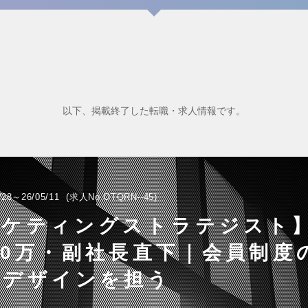
以下、掲載終了した転職・求人情報です。
/28～26/05/11
求人No.OTQRN--45
ーケティングストラテジスト
00万・副社長直下｜会員制度
トデザインを担う