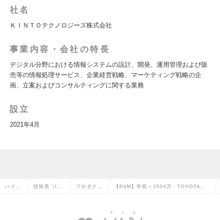
社名
ＫＩＮＴＯテクノロジーズ株式会社
事業内容・会社の特長
デジタル分野における情報システムの設計、開発、運用管理および販
売等の情報処理サービス、企業経営戦略、マーケティング戦略の企
画、立案およびコンサルティングに関する業務
設立
2021年4月
ハイク
技術系（I
プロダクト
【PdM】年収～1500万・TOYOTAグ
ラス求
T・Web・通
マネージャ
ループの安定した資本基盤で働けます
人TOP
信系）の転
ーの転職
｜東京・大阪・名古屋の求人情報