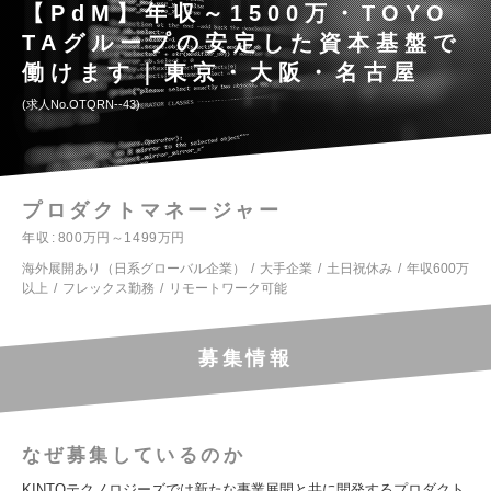
【PdM】年収～1500万・TOYO
TAグループの安定した資本基盤で
働けます｜東京・大阪・名古屋
求人No.OTQRN--43
プロダクトマネージャー
年収
800万円～1499万円
海外展開あり（日系グローバル企業）
大手企業
土日祝休み
年収600万
以上
フレックス勤務
リモートワーク可能
募集情報
なぜ募集しているのか
KINTOテクノロジーズでは新たな事業展開と共に開発するプロダクト