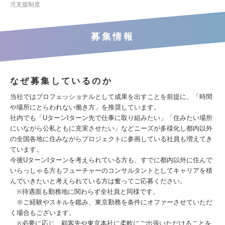
児支援制度
募集情報
なぜ募集しているのか
当社ではプロフェッショナルとして成果を出すことを前提に、「時間
や場所にとらわれない働き方」を推奨しています。
社内でも「UターンIターン先で仕事に取り組みたい」「住みたい場所
にいながら公私ともに充実させたい」などニーズが多様化し都内以外
の全国各地に住みながらプロジェクトに参画している社員も増えてき
ています。
今後UターンIターンを考えられている方も、すでに都内以外に住んで
いらっしゃる方もフューチャーのコンサルタントとしてキャリアを積
んでいきたいと考えられている方は奮ってご応募ください。
※待遇面も勤務地に関わらず全社員と同様です。
※ご経験やスキルを鑑み、東京勤務を条件にオファーさせていただ
く場合もございます。
※必要に応じ、顧客先や東京本社に柔軟にご出張いただけることを