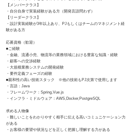
【メンバークラス】
・自分自身で実装経験がある方（開発言語問わず）
【リーダークラス】
・設計実装経験が3年以上あり、PJもしくはチームのマネジメント経
験がある方
応募資格（歓迎）
■ご経験
・金融、流通小売、物流等の業務領域における豊富な知識・経験
・顧客への交渉経験
・大規模業務システムの開発経験
・要件定義フェーズの経験
■親和性の高い技術スタック ※他の技術もPJ次第で使用します
・言語：Java
・フレームワーク：Spring,Vue.js
・インフラ・ミドルウェア：AWS,Docker,PostgreSQL
求める人物像
・難しいことをわかりやすく相手に伝える高いコミュニケーション力
がある
・お客様の要望や状況などを正しく把握し理解する力がある