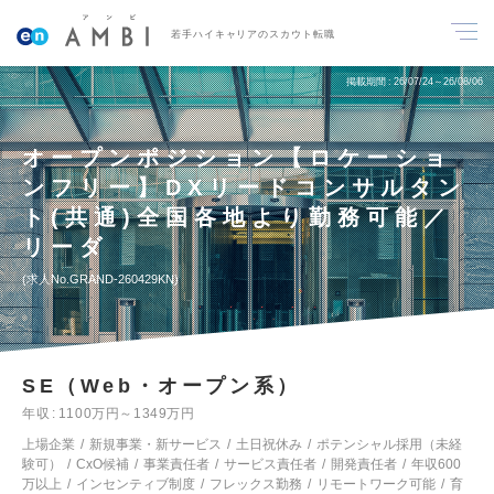
若手ハイキャリアのスカウト転職
掲載期間
26/07/24～26/08/06
オープンポジション【ロケーショ
ンフリー】DXリードコンサルタン
ト(共通)全国各地より勤務可能／
リーダ
求人No.GRAND-260429KN
SE（Web・オープン系）
年収
1100万円～1349万円
上場企業
新規事業・新サービス
土日祝休み
ポテンシャル採用（未経
験可）
CxO候補
事業責任者
サービス責任者
開発責任者
年収600
万以上
インセンティブ制度
フレックス勤務
リモートワーク可能
育