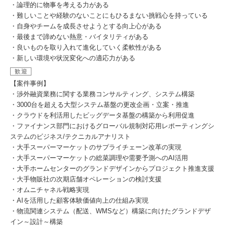
・論理的に物事を考える力がある
・難しいことや経験のないことにもひるまない挑戦心を持っている
・自身やチームを成長させようとする向上心がある
・最後まで諦めない熱意・バイタリティがある
・良いものを取り入れて進化していく柔軟性がある
・新しい環境や状況変化への適応力がある
歓迎
【案件事例】
・渉外融資業務に関する業務コンサルティング、システム構築
・3000台を超える大型システム基盤の更改企画・立案・推進
・クラウドを利活用したビッグデータ基盤の構築から利用促進
・ファイナンス部門におけるグローバル規制対応用レポーティングシ
ステムのビジネス/テクニカルアナリスト
・大手スーパーマーケットのサプライチェーン改革の実現
・大手スーパーマーケットの総菜調理や需要予測へのAI活用
・大手ホームセンターのグランドデザインからプロジェクト推進支援
・大手物販社の次期店舗オペレーションの検討支援
・オムニチャネル戦略実現
・AIを活用した顧客体験価値向上の仕組み実現
・物流関連システム（配送、WMSなど）構築に向けたグランドデザ
イン～設計～構築