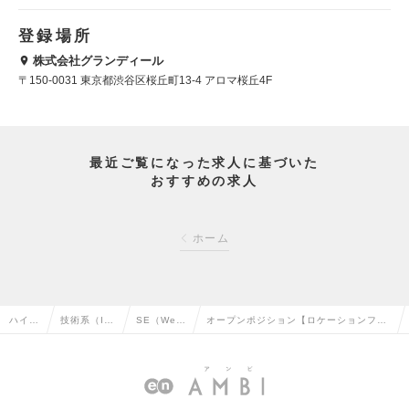
登録場所
株式会社グランディール
〒150-0031 東京都渋谷区桜丘町13-4 アロマ桜丘4F
最近ご覧になった求人に基づいた
おすすめの求人
ホーム
ハイク
技術系（I
SE（We
オープンポジション【ロケーションフリ
ラス求
T・Web・
b・オープ
ー】DXリードコンサルタント(共通)全国
人TOP
通信系）の
ン系）の転
各地より勤務可能／リーダの求人情報
転職
職