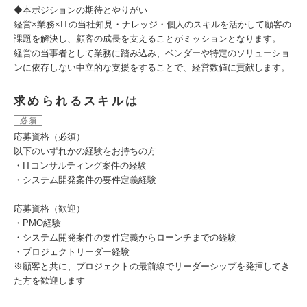
◆本ポジションの期待とやりがい
経営×業務×ITの当社知見・ナレッジ・個人のスキルを活かして顧客の
課題を解決し、顧客の成長を支えることがミッションとなります。
経営の当事者として業務に踏み込み、ベンダーや特定のソリューショ
ンに依存しない中立的な支援をすることで、経営数値に貢献します。
求められるスキルは
必須
応募資格（必須）
以下のいずれかの経験をお持ちの方
・ITコンサルティング案件の経験
・システム開発案件の要件定義経験
応募資格（歓迎）
・PMO経験
・システム開発案件の要件定義からローンチまでの経験
・プロジェクトリーダー経験
※顧客と共に、プロジェクトの最前線でリーダーシップを発揮してき
た方を歓迎します