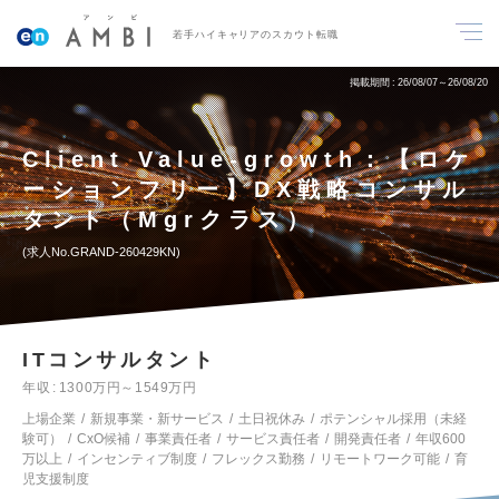
若手ハイキャリアのスカウト転職
掲載期間
26/08/07～26/08/20
Client Value-growth：【ロケ
ーションフリー】DX戦略コンサル
タント（Mgrクラス）
求人No.GRAND-260429KN
ITコンサルタント
年収
1300万円～1549万円
上場企業
新規事業・新サービス
土日祝休み
ポテンシャル採用（未経
験可）
CxO候補
事業責任者
サービス責任者
開発責任者
年収600
万以上
インセンティブ制度
フレックス勤務
リモートワーク可能
育
児支援制度