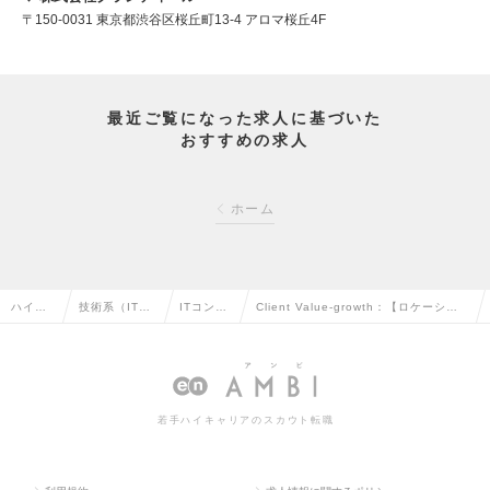
〒150-0031 東京都渋谷区桜丘町13-4 アロマ桜丘4F
最近ご覧になった求人に基づいた
おすすめの求人
ホーム
ハイク
技術系（IT・
ITコンサ
Client Value-growth：【ロケーショ
ラス求
Web・通信
ルタント
ンフリー】DX戦略コンサルタント（M
人TOP
系）の転職
の転職
grクラス）の求人情報
若手ハイキャリアのスカウト転職