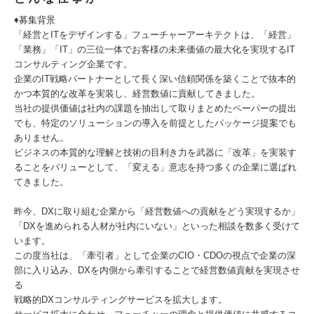
♦募集背景
「経営とITをデザインする」フューチャーアーキテクトは、「経営」
「業務」「IT」の三位一体でお客様の未来価値の最大化を実現するIT
コンサルティング企業です。
企業のIT戦略パートナーとして長く深い信頼関係を築くことで抜本的
かつ本質的な改革を実装し、経営数値に貢献してきました。
当社の提供価値は社内の課題を抽出して取りまとめたペーパーの提出
でも、特定のソリューションの導入を前提としたパッケージ提案でも
ありません。
ビジネスの本質的な理解と技術の目利き力を武器に「改革」を実装す
ることをバリューとして、「変える」意志を持つ多くの企業に選ばれ
てきました。
昨今、DXに取り組む企業から「経営数値への貢献をどう実現するか」
「DXを進められる人材が社内にいない」といった相談を数多く受けて
います。
この度当社は、「牽引者」として企業のCIO・CDOの視点で企業の深
部に入り込み、DXを内側から牽引することで経営数値貢献を実現させ
る
戦略的DXコンサルティングサービスを拡大します。