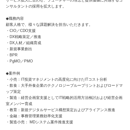
サービス拡大に合わせ、フューチャーの理念と提供価値に共感するコ
ンサルタントの採用を拡大します。
◆職務内容
顧客人格で、様々な課題解決を担当いただきます。
・CIO／CDO支援
・DX戦略策定／推進
・DX人材／組織育成
・新規事業創出
・BPR
・PgMO／PMO
◆案件例
・小売：IT投資マネジメントの高度化に向けたITコスト分析
・飲食：大手外食企業のテクノロジーブループリントおよびロードマ
ップ策定
・製造：経営企画室支援としてIT戦略的活用方法検討および経営企画
室メンバー育成
・教育：新規デジタルサービス構想策定およびアライアンス推進
・金融：事務管理業務効率化支援
・製造小売： MDシステム案件推進支援