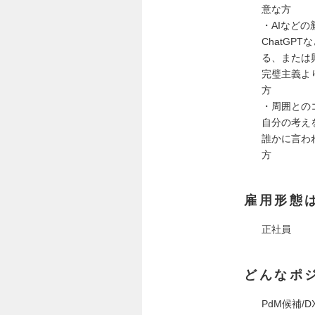
意な方
・AIなど
ChatG
る、または
完璧主義よ
方
・周囲との
自分の考え
誰かに言わ
方
雇用形態
正社員
どんなポ
PdM候補/D