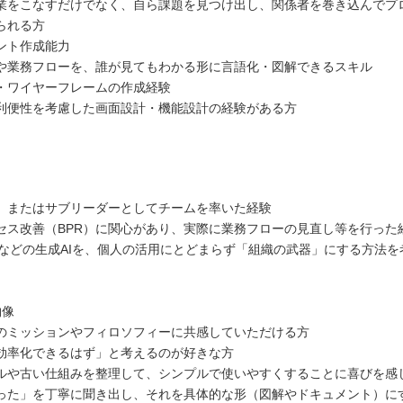
業をこなすだけでなく、自ら課題を見つけ出し、関係者を巻き込んでプ
られる方
ント作成能力
や業務フローを、誰が見てもわかる形に言語化・図解できるスキル
・ワイヤーフレームの作成経験
利便性を考慮した画面設計・機能設計の経験がある方
、またはサブリーダーとしてチームを率いた経験
セス改善（BPR）に関心があり、実際に業務フローの見直し等を行った
GPTなどの生成AIを、個人の活用にとどまらず「組織の武器」にする方法
物像
のミッションやフィロソフィーに共感していただける方
効率化できるはず」と考えるのが好きな方
ルや古い仕組みを整理して、シンプルで使いやすくすることに喜びを感
った」を丁寧に聞き出し、それを具体的な形（図解やドキュメント）に