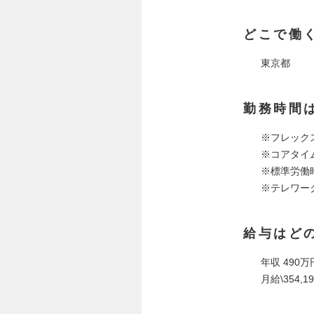
どこで働
東京都
勤務時間
※フレック
※コアタイム：
※標準労働
※テレワー
給与はど
年収 490万
月給\354,1