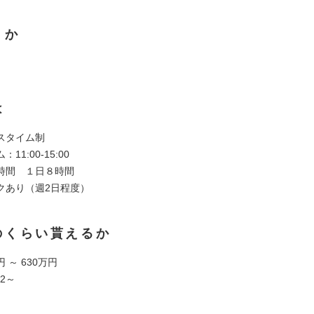
くか
は
スタイム制
11:00‐15:00
時間 １日８時間
クあり（週2日程度）
のくらい貰えるか
円 ～ 630万円
92～