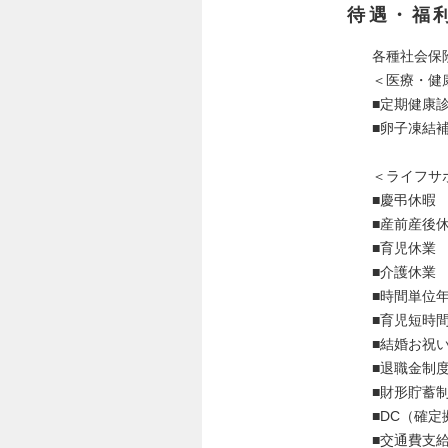
待遇・福
各種社会保
＜医療・健
■定期健康
■卵子凍結
＜ライフサ
■慶弔休暇
■産前産後
■育児休業
■介護休業
■時間単位
■育児短時
■結婚お祝
■退職金制
■財形貯蓄
■DC（確
■交通費支