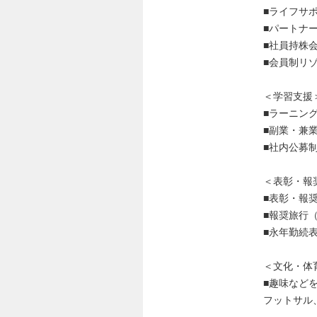
■ライフサ
■パートナ
■社員持株
■会員制リ
＜学習支援
■ラーニン
■副業・兼
■社内公募
＜表彰・報
■表彰・報
■報奨旅行（
■永年勤続
＜文化・体
■趣味など
フットサル