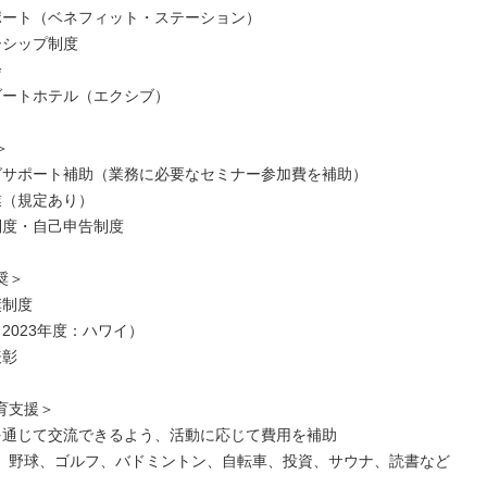
ポート（ベネフィット・ステーション）
ーシップ制度
会
ゾートホテル（エクシブ）
＞
グサポート補助（業務に必要なセミナー参加費を補助）
業（規定あり）
制度・自己申告制度
奨＞
奨制度
2023年度：ハワイ）
表彰
育支援＞
を通じて交流できるよう、活動に応じて費用を補助
、野球、ゴルフ、バドミントン、自転車、投資、サウナ、読書など