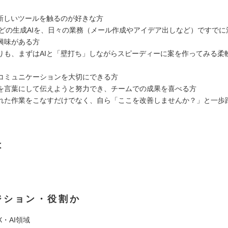
の新しいツールを触るのが好きな方
PTなどの生成AIを、日々の業務（メール作成やアイデア出しなど）ですで
興味がある方
りも、まずはAIと「壁打ち」しながらスピーディーに案を作ってみる柔
コミュニケーションを大切にできる方
を言葉にして伝えようと努力でき、チームでの成果を喜べる方
れた作業をこなすだけでなく、自ら「ここを改善しませんか？」と一歩
は
ジション・役割か
X・AI領域