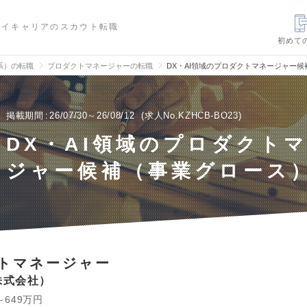
ハイキャリアのスカウト転職
初めて
信系）の転職
プロダクトマネージャーの転職
DX・AI領域のプロダクトマネージャー
掲載期間
26/07/30～26/08/12
求人No.KZHCB-BO23
DX・AI領域のプロダクト
ジャー候補（事業グロース
トマネージャー
株式会社
～649万円