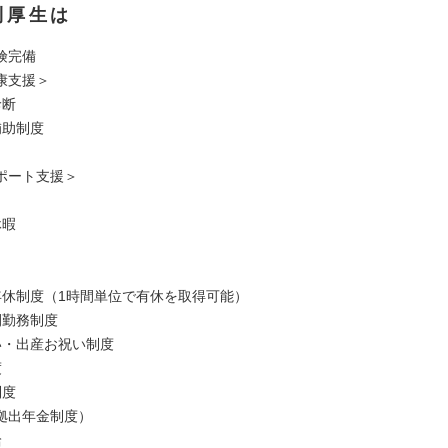
利厚生は
険完備
康支援＞
診断
補助制度
ポート支援＞
休暇
年休制度（1時間単位で有休を取得可能）
間勤務制度
い・出産お祝い制度
度
制度
定拠出年金制度）
給