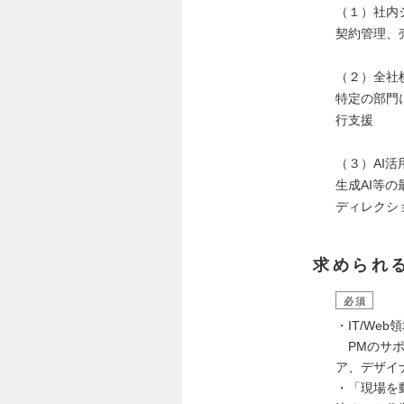
（１）社内
契約管理、
（２）全社
特定の部門
行支援
（３）AI
生成AI等
ディレクシ
求められ
必須
・IT/W
PMのサポ
ア、デザイ
・「現場を