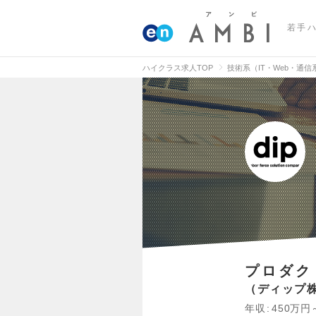
若手
ハイクラス求人TOP
技術系（IT・Web・通
プロダク
ディップ
年収
450万円