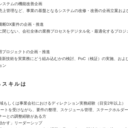
システムの機能改善企画
売上管理など、事業の基盤となるシステムの改修・改善の企画立案およ
横断DX案件の企画・推進
に閉じない、会社全体の業務プロセスをデジタル化・最適化するプロジ
活用プロジェクトの企画・推進
の最新技術を実業務にどう組み込むかの検討、PoC（検証）の実施、およ
ョン
るスキルは
eb領域もしくは事業会社におけるディレクション実務経験（目安2年以上）
ートを受けながら、要件の整理、スケジュール管理、ステークホルダ
ナーとの調整経験がある方
動かす」リーダーシップ