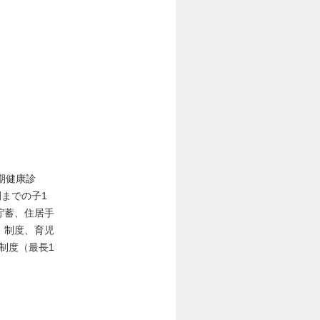
期健康診
までの子1
貯蓄、住居手
）制度、育児
制度（最長1