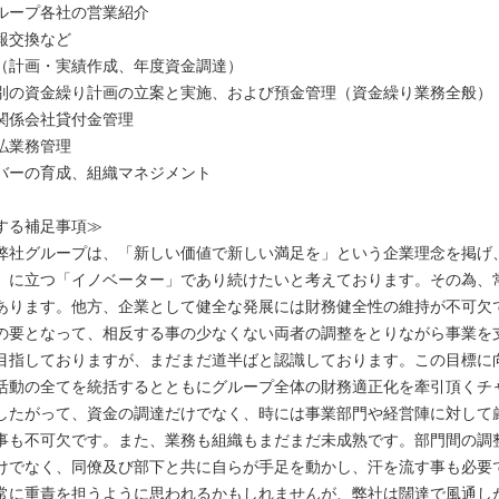
ループ各社の営業紹介
報交換など
（計画・実績作成、年度資金調達）
別の資金繰り計画の立案と実施、および預金管理（資金繰り業務全般）
関係会社貸付金管理
払業務管理
バーの育成、組織マネジメント
する補足事項≫
弊社グループは、「新しい価値で新しい満足を」という企業理念を掲げ
」に立つ「イノベーター」であり続けたいと考えております。その為、
あります。他方、企業として健全な発展には財務健全性の維持が不可欠
の要となって、相反する事の少なくない両者の調整をとりながら事業を
目指しておりますが、まだまだ道半ばと認識しております。この目標に
活動の全てを統括するとともにグループ全体の財務適正化を牽引頂くチ
したがって、資金の調達だけでなく、時には事業部門や経営陣に対して
事も不可欠です。また、業務も組織もまだまだ未成熟です。部門間の調
けでなく、同僚及び部下と共に自らが手足を動かし、汗を流す事も必要
常に重責を担うように思われるかもしれませんが、弊社は闊達で風通し