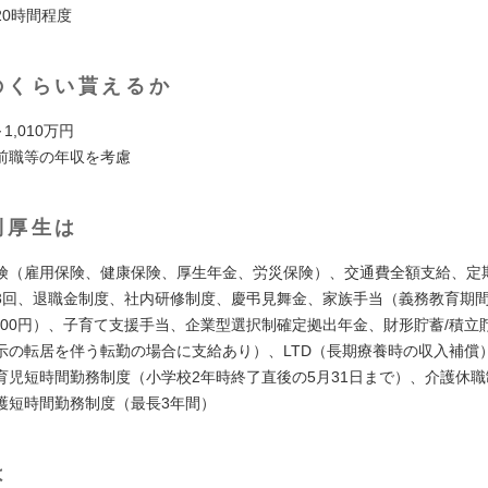
20時間程度
のくらい貰えるか
1,010万円
前職等の年収を考慮
利厚生は
険（雇用保険、健康保険、厚生年金、労災保険）、交通費全額支給、定
3回、退職金制度、社内研修制度、慶弔見舞金、家族手当（義務教育期間
,000円）、子育て支援手当、企業型選択制確定拠出年金、財形貯蓄/積立
示の転居を伴う転勤の場合に支給あり）、LTD（長期療養時の収入補償
育児短時間勤務制度（小学校2年時終了直後の5月31日まで）、介護休職
護短時間勤務制度（最長3年間）
は