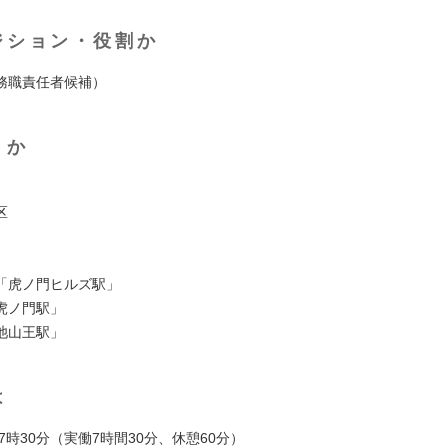
ジション・役割か
務職責任者候補）
くか
区
「虎ノ門ヒルズ駅」
虎ノ門駅」
池山王駅」
は
17時30分（実働7時間30分、休憩60分）