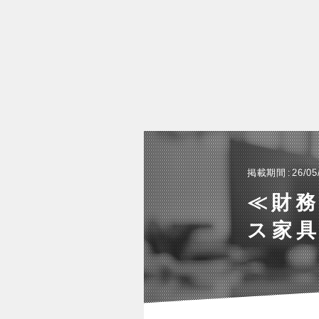
掲載期間
26/05
≪財務
ス家