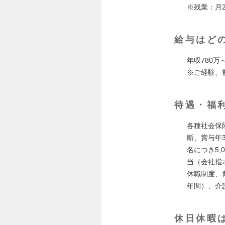
※残業：月
給与はど
年収780万～
※ご経験、
待遇・福
各種社会保
断、賞与年
名につき5
当（会社指
休職制度、
年間）、介
休日休暇