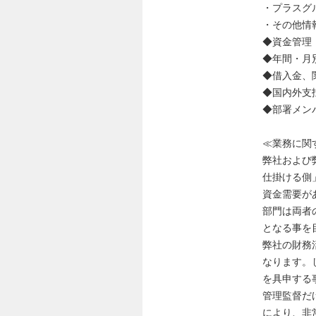
・プラスグ
・その他情
◆資金管理
◆年間・月
◆借入金、
◆国内外支
◆部署メン
≪業務に関
弊社および
仕掛ける側
資金需要が
部門は両者
となる事を
弊社の財務
なります。
を具申する
管理監督だ
により、非