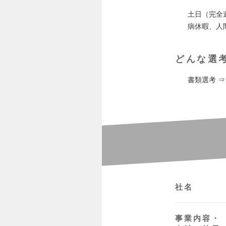
土日（完全
病休暇、人
どんな選
書類選考 ⇒
社名
事業内容・