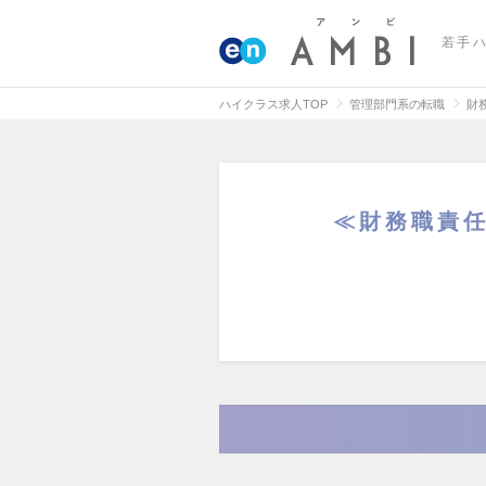
若手
ハイクラス求人TOP
管理部門系の転職
財
≪財務職責