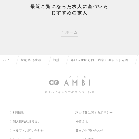
最近ご覧になった求人に基づいた
おすすめの求人
ホーム
ハイク
技術系（建築・
設計
年収～830万円｜残業20H以下｜定着率
ラス求
設備・土木・プ
（建
90％｜完全週休2日制（土日祝）【アパ
人TOP
ラント）の転職
築）の
ートの新築意匠設計】の求人情報
転職
若手ハイキャリアのスカウト転職
利用規約
求人情報に関するポリシー
個人情報の取り扱い
推奨環境
ヘルプ・お問い合わせ
参画のお問い合わせ