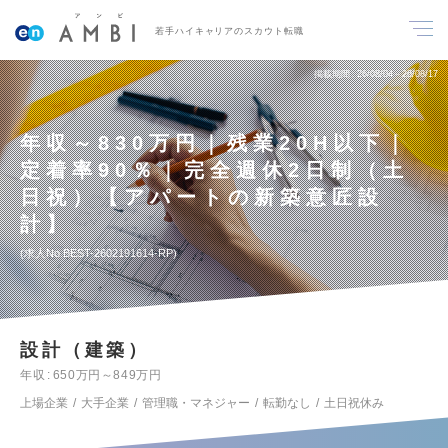
若手ハイキャリアのスカウト転職
掲載期間
26/08/04～26/08/17
年収～830万円｜残業20H以下｜
定着率90％｜完全週休2日制（土
日祝）【アパートの新築意匠設
計】
求人No.BEST-2602191614-RP
設計（建築）
年収
650万円～849万円
上場企業
大手企業
管理職・マネジャー
転勤なし
土日祝休み