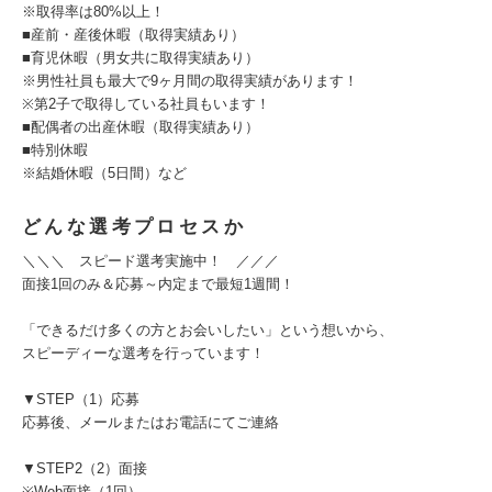
※取得率は80%以上！
■産前・産後休暇（取得実績あり）
■育児休暇（男女共に取得実績あり）
※男性社員も最大で9ヶ月間の取得実績があります！
※第2子で取得している社員もいます！
■配偶者の出産休暇（取得実績あり）
■特別休暇
※結婚休暇（5日間）など
どんな選考プロセスか
＼＼＼ スピード選考実施中！ ／／／
面接1回のみ＆応募～内定まで最短1週間！
「できるだけ多くの方とお会いしたい」という想いから、
スピーディーな選考を行っています！
▼STEP（1）応募
応募後、メールまたはお電話にてご連絡
▼STEP2（2）面接
※Web面接（1回）