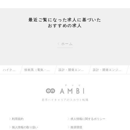
最近ご覧になった求人に基づいた
おすすめの求人
ホーム
ハイクラ
技術系（電気・電
設計・開発エンジ
設計・開発エンジニ
ス求人TO
子・半導体）の転
ニア（電気）の転
ア（電気）の求人情
P
職
職
報
若手ハイキャリアのスカウト転職
利用規約
求人情報に関するポリシー
個人情報の取り扱い
推奨環境