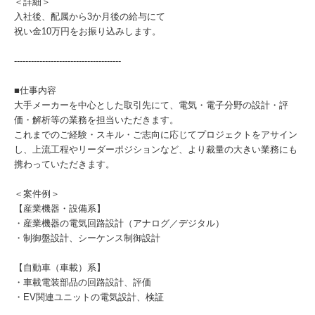
＜詳細＞
入社後、配属から3か月後の給与にて
祝い金10万円をお振り込みします。
--------------------------------------
■仕事内容
大手メーカーを中心とした取引先にて、電気・電子分野の設計・評
価・解析等の業務を担当いただきます。
これまでのご経験・スキル・ご志向に応じてプロジェクトをアサイン
し、上流工程やリーダーポジションなど、より裁量の大きい業務にも
携わっていただきます。
＜案件例＞
【産業機器・設備系】
・産業機器の電気回路設計（アナログ／デジタル）
・制御盤設計、シーケンス制御設計
【自動車（車載）系】
・車載電装部品の回路設計、評価
・EV関連ユニットの電気設計、検証