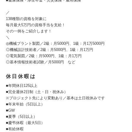
■健康保険・厚生年金・労災保険・雇用保険
／
138種類の資格を対象に
毎月最大5万円の資格手当を支給！
その一例をご紹介します！
＼
◎機械プラント製図／2級：月5000円、1級：月1万5000円
◎機械設計技術者／2級：月5000円、1級：月1万円
◎電気製図／2級：月5000円、1級：月1万円
◎基本情報技術者試験／月5000円 など
休日休暇は
■年間休日125以上
■完全週休2日制（土・日・祝休み）
※プロジェクト先により変動あり／基本は土日祝休みです
■年末年始（5日以上）
■GW
■夏季（5日以上）
■慶弔休暇（最大5日）
■有給休暇