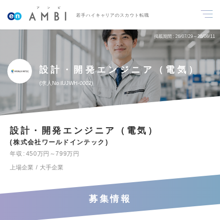
若手ハイキャリアのスカウト転職
掲載期間
26/07/29～26/08/11
設計・開発エンジニア（電気）
求人No.IUJWH-0002
設計・開発エンジニア（電気）
株式会社ワールドインテック
年収
450万円～799万円
上場企業
大手企業
募集情報