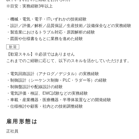
※目安：実務経験3年以上
・機械・電気・電子・ITいずれかの技術経験
・設計／評価／解析／品質保証／生産技術／設備保全などの実務経験
・製造業におけるトラブル対応・原因解析の経験
・図面や仕様書をもとに業務を進めた経験
歓迎
【歓迎スキル】※必須ではありません
これまでのご経験に応じて、以下のスキルを活かしていただけます。
・電気回路設計（アナログ／デジタル）の実務経験
・制御設計（シーケンス制御・PLC・ラダー等）の経験
・制御盤設計や配線設計の経験
・電気評価・検証、EMC試験などの実務経験
・車載・産業機器・医療機器・半導体装置などの開発経験
・仕様検討や顧客・社内との技術調整経験
雇用形態は
正社員