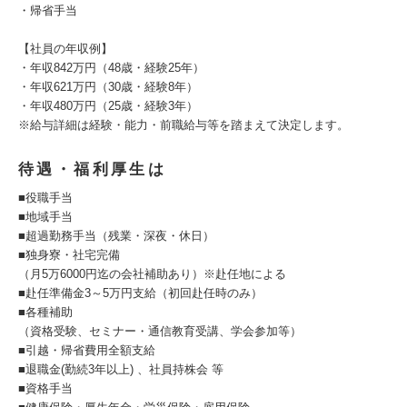
・帰省手当
【社員の年収例】
・年収842万円（48歳・経験25年）
・年収621万円（30歳・経験8年）
・年収480万円（25歳・経験3年）
※給与詳細は経験・能力・前職給与等を踏まえて決定します。
待遇・福利厚生は
■役職手当
■地域手当
■超過勤務手当（残業・深夜・休日）
■独身寮・社宅完備
（月5万6000円迄の会社補助あり）※赴任地による
■赴任準備金3～5万円支給（初回赴任時のみ）
■各種補助
（資格受験、セミナー・通信教育受講、学会参加等）
■引越・帰省費用全額支給
■退職金(勤続3年以上) 、社員持株会 等
■資格手当