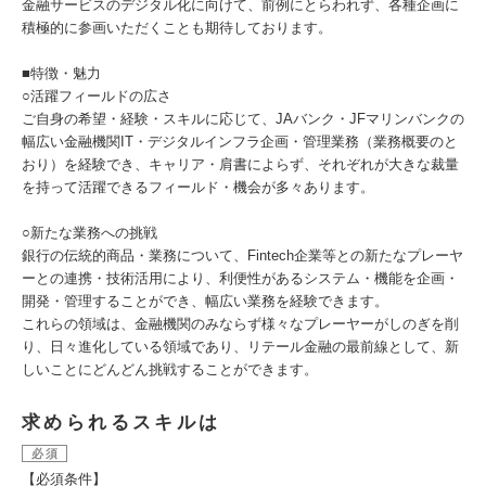
金融サービスのデジタル化に向けて、前例にとらわれず、各種企画に
積極的に参画いただくことも期待しております。
■特徴・魅力
○活躍フィールドの広さ
ご自身の希望・経験・スキルに応じて、JAバンク・JFマリンバンクの
幅広い金融機関IT・デジタルインフラ企画・管理業務（業務概要のと
おり）を経験でき、キャリア・肩書によらず、それぞれが大きな裁量
を持って活躍できるフィールド・機会が多々あります。
○新たな業務への挑戦
銀行の伝統的商品・業務について、Fintech企業等との新たなプレーヤ
ーとの連携・技術活用により、利便性があるシステム・機能を企画・
開発・管理することができ、幅広い業務を経験できます。
これらの領域は、金融機関のみならず様々なプレーヤーがしのぎを削
り、日々進化している領域であり、リテール金融の最前線として、新
しいことにどんどん挑戦することができます。
求められるスキルは
必須
【必須条件】