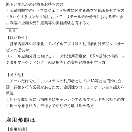
以下いずれかの経験をお持ちの方
・金融機関でのIT・プロジェクト管理に関する基本的知識を有する方
・SierやIT系コンサル等において、リテール金融分野におけるデジタ
ル戦略の企画や要件定義等の実務経験を有する方
歓迎
【歓迎条件】
・営業店事務の効率化、モバイルアプリ等の利用者向けデジタルサー
ビスの提供や、
リテール金融分野におけるデータ利活用高度化（CRM基盤の構築・デ
ジタルマーケティング・AI活用等）の実務経験を有する方
【その他】
・チームだけでなく、システムの利用者としてのJA等とも円滑に企
画・調整を行う必要があるため、協調性やコミュニケーション能力を
重視
・新たな取組みにも前向きにチャレンジできるマインドをお持ちの方
・周囲を巻き込み、最後まで粘り強く取り組める方
雇用形態は
【雇用形態】