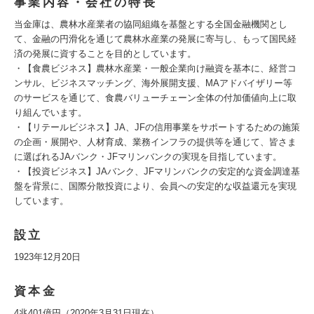
事業内容・会社の特長
当金庫は、農林水産業者の協同組織を基盤とする全国金融機関とし
て、金融の円滑化を通じて農林水産業の発展に寄与し、もって国民経
済の発展に資することを目的としています。
・【食農ビジネス】農林水産業・一般企業向け融資を基本に、経営コ
ンサル、ビジネスマッチング、海外展開支援、MAアドバイザリー等
のサービスを通じて、食農バリューチェーン全体の付加価値向上に取
り組んでいます。
・【リテールビジネス】JA、JFの信用事業をサポートするための施策
の企画・展開や、人材育成、業務インフラの提供等を通じて、皆さま
に選ばれるJAバンク・JFマリンバンクの実現を目指しています。
・【投資ビジネス】JAバンク、JFマリンバンクの安定的な資金調達基
盤を背景に、国際分散投資により、会員への安定的な収益還元を実現
しています。
設立
1923年12月20日
資本金
4兆401億円（2020年3月31日現在）