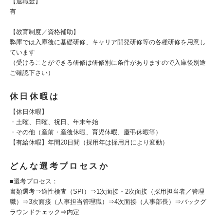
【退職金】
有
【教育制度／資格補助】
弊庫では入庫後に基礎研修、キャリア開発研修等の各種研修を用意し
ています
（受けることができる研修は研修別に条件がありますので入庫後別途
ご確認下さい）
休日休暇は
【休日休暇】
・土曜、日曜、祝日、年末年始
・その他（産前・産後休暇、育児休暇、慶弔休暇等）
【有給休暇】年間20日間（採用年は採用月により変動）
どんな選考プロセスか
■選考プロセス：
書類選考⇒適性検査（SPI）⇒1次面接・2次面接（採用担当者／管理
職）⇒3次面接（人事担当管理職）⇒4次面接（人事部長）⇒バックグ
ラウンドチェック⇒内定