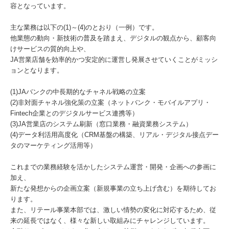
容となっています。
主な業務は以下の(1)～(4)のとおり（一例）です。
他業態の動向・新技術の普及を踏まえ、デジタルの観点から、顧客向
けサービスの質的向上や、
JA営業店舗を効率的かつ安定的に運営し発展させていくことがミッシ
ョンとなります。
(1)JAバンクの中長期的なチャネル戦略の立案
(2)非対面チャネル強化策の立案（ネットバンク・モバイルアプリ・
Fintech企業とのデジタルサービス連携等）
(3)JA営業店のシステム刷新（窓口業務・融資業務システム）
(4)データ利活用高度化（CRM基盤の構築、リアル・デジタル接点デー
タのマーケティング活用等）
これまでの業務経験を活かしたシステム運営・開発・企画への参画に
加え、
新たな発想からの企画立案（新規事業の立ち上げ含む）を期待してお
ります。
また、リテール事業本部では、激しい情勢の変化に対応するため、従
来の延長ではなく、様々な新しい取組みにチャレンジしています。