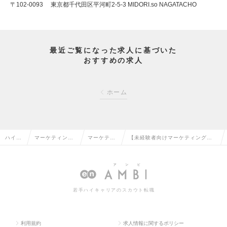
〒102-0093 東京都千代田区平河町2-5-3 MIDORI.so NAGATACHO
最近ご覧になった求人に基づいた
おすすめの求人
ホーム
ハイク
マーケティン
マーケティ
【未経験者向けマーケティング
ラス求
グ・販促企画・
ング・販促
職】プライム上場企業の安定した
人TOP
商品開発系の転
企画の転職
基盤×テレワーク可能の求人情報
職
若手ハイキャリアのスカウト転職
利用規約
求人情報に関するポリシー