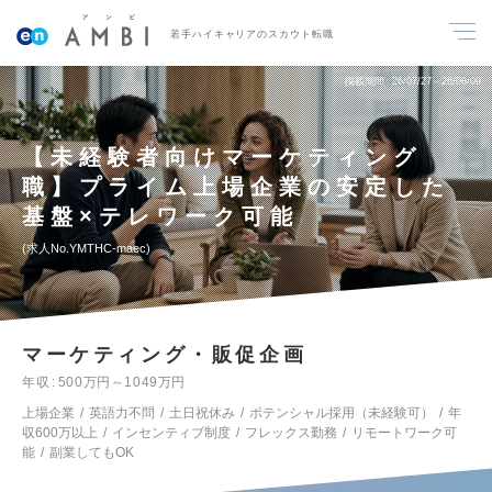
若手ハイキャリアのスカウト転職
掲載期間
26/07/27～26/08/09
【未経験者向けマーケティング
職】プライム上場企業の安定した
基盤×テレワーク可能
求人No.YMTHC-maec
マーケティング・販促企画
年収
500万円～1049万円
上場企業
英語力不問
土日祝休み
ポテンシャル採用（未経験可）
年
収600万以上
インセンティブ制度
フレックス勤務
リモートワーク可
能
副業してもOK