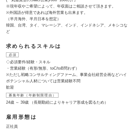
※現年収やご希望によって、年収面はご相談させて頂きます。
※外国語が得意であれば海外営業も出来ます。
（半月海外、半月日本を想定）
韓国、台湾、タイ、マレーシア、インド、インドネシア、メキシコな
ど
求められるスキルは
必須
◇必須要件/経験・スキル
・営業経験（有形/無形、toC/toB問わず）
※ただし戦略コンサルティングファーム、事業会社経営企画などハイ
ポテンシャル人材については営業経験不問
歓迎
募集年齢（年齢制限理由）
24歳 ～ 39歳 （長期勤続によりキャリア形成を図るため）
雇用形態は
正社員