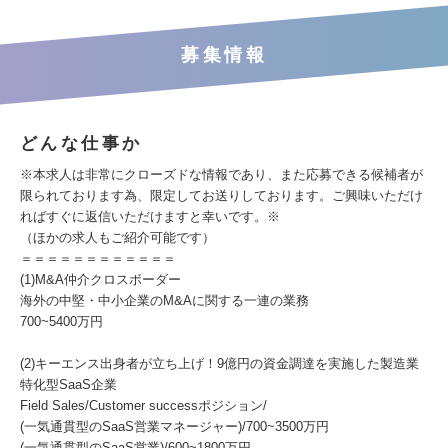
募集情報
どんな仕事か
※本求人は非常にクローズドな情報であり、また応募できる候補者が
限られております為、限定してお送りしております。ご興味いただけ
ればすぐに返信いただけますと幸いです。※
（ほかの求人もご紹介可能です）
＝＝＝＝＝＝＝＝＝＝＝＝
(1)M&A仲介クロスボーダー
海外の中堅・中小企業のM&Aに関する一連の業務
700~5400万円
(2)キーエンス出身者が立ち上げ！9億円の資金調達を実施した製造業
特化型SaaS企業
Field Sales/Customer successポジション/
(一気通貫型のSaaS営業マネージャー)/700~3500万円
(一気通貫型のSaaS営業)/600~1800万円