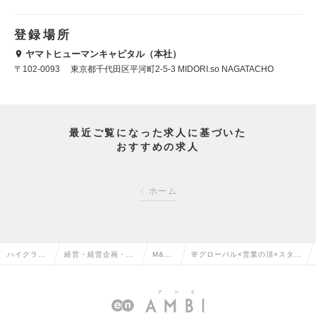
登録場所
ヤマトヒューマンキャピタル（本社）
〒102-0093 東京都千代田区平河町2-5-3 MIDORI.so NAGATACHO
最近ご覧になった求人に基づいた
おすすめの求人
ホーム
ハイクラス
経営・経営企画・事
M&A
🌸グローバル×営業の頂×スター
求人TOP
業企画系の転職
の転職
トアップ🌸の求人情報