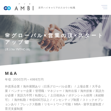
若手ハイキャリアのスカウト転職
掲載期間
26/07/29～26/08/11
🌸グローバル×営業の頂×スタート
アップ🌸
求人No.YMTHC-06
M&A
年収
2000万円～4999万円
外資系企業
海外展開あり（日系グローバル企業）
上場企業
大手企
業
ベンチャー企業
管理職・マネジャー
海外出張
海外折衝
英語力
が必要
英語力不問
転勤なし
土日祝休み
ポテンシャル採用（未経験
可）
海外転勤
年収600万以上
インセンティブ制度
ストックオプシ
ョンあり
フレックス勤務
リモートワーク可能
MBA・留学支援制度
育児支援制度