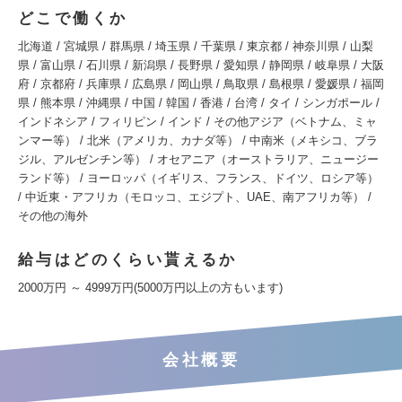
どこで働くか
北海道 / 宮城県 / 群馬県 / 埼玉県 / 千葉県 / 東京都 / 神奈川県 / 山梨
県 / 富山県 / 石川県 / 新潟県 / 長野県 / 愛知県 / 静岡県 / 岐阜県 / 大阪
府 / 京都府 / 兵庫県 / 広島県 / 岡山県 / 鳥取県 / 島根県 / 愛媛県 / 福岡
県 / 熊本県 / 沖縄県 / 中国 / 韓国 / 香港 / 台湾 / タイ / シンガポール /
インドネシア / フィリピン / インド / その他アジア（ベトナム、ミャ
ンマー等） / 北米（アメリカ、カナダ等） / 中南米（メキシコ、ブラ
ジル、アルゼンチン等） / オセアニア（オーストラリア、ニュージー
ランド等） / ヨーロッパ（イギリス、フランス、ドイツ、ロシア等）
/ 中近東・アフリカ（モロッコ、エジプト、UAE、南アフリカ等） /
その他の海外
給与はどのくらい貰えるか
2000万円 ～ 4999万円(5000万円以上の方もいます)
会社概要