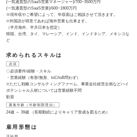
(一気通貫型のSaaS営業マネージャー)/700~3500万円
(一気通貫型のSaaS営業)/600~1800万円
※現年収やご希望によって、年収面はご相談させて頂きます。
※外国語が得意であれば海外営業も出来ます。
（半月海外、半月日本を想定）
韓国、台湾、タイ、マレーシア、インド、インドネシア、メキシコな
ど
求められるスキルは
必須
◇必須要件/経験・スキル
・営業経験（有形/無形、toC/toB問わず）
※ただし戦略コンサルティングファーム、事業会社経営企画などハイ
ポテンシャル人材については営業経験不問
歓迎
募集年齢（年齢制限理由）
24歳 ～ 39歳 （長期勤続によりキャリア形成を図るため）
雇用形態は
正社員