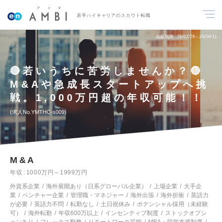
若手ハイキャリアのスカウト転職
掲載期間
26/07/29～26/08/11
🔴若いうちに苦労しませんか？🔴
M&Aや急成長スタートアップへ挑
戦。1,000万円超の年収可能！！
求人No.YMTHC-s009
M&A
年収
1000万円～1999万円
外資系企業
海外展開あり（日系グローバル企業）
上場企業
大手企
業
ベンチャー企業
管理職・マネジャー
海外出張
海外折衝
英語力
が必要
英語力不問
転勤なし
土日祝休み
ポテンシャル採用（未経験
可）
海外転勤
年収600万以上
インセンティブ制度
ストックオプシ