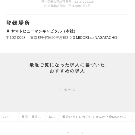
厚生労働大臣許可番号：13-ュ-309116
紹介事業許可年：平成30年1月1日
登録場所
ヤマトヒューマンキャピタル（本社）
〒102-0093 東京都千代田区平河町2-5-3 MIDORI.so NAGATACHO
最近ご覧になった求人に基づいた
おすすめの求人
ホーム
ハイク
経営・経営企
M&
🔴若いうちに苦労しませんか？🔴M&Aや急
ラス求
画・事業企画
Aの
成長スタートアップへ挑戦。1,000万円超の