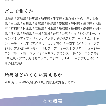
どこで働くか
北海道 / 宮城県 / 群馬県 / 埼玉県 / 千葉県 / 東京都 / 神奈川県 / 山梨
県 / 富山県 / 石川県 / 新潟県 / 長野県 / 愛知県 / 静岡県 / 岐阜県 / 大阪
府 / 京都府 / 兵庫県 / 広島県 / 岡山県 / 鳥取県 / 島根県 / 愛媛県 / 福岡
県 / 熊本県 / 沖縄県 / 中国 / 韓国 / 香港 / 台湾 / タイ / シンガポール /
インドネシア / フィリピン / インド / その他アジア（ベトナム、ミャ
ンマー等） / 北米（アメリカ、カナダ等） / 中南米（メキシコ、ブラ
ジル、アルゼンチン等） / オセアニア（オーストラリア、ニュージー
ランド等） / ヨーロッパ（イギリス、フランス、ドイツ、ロシア等）
/ 中近東・アフリカ（モロッコ、エジプト、UAE、南アフリカ等） /
その他の海外
給与はどのくらい貰えるか
2000万円 ～ 4999万円(5000万円以上の方もいます)
会社概要