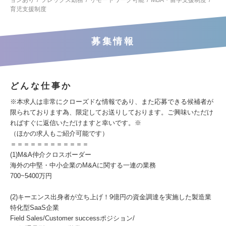
ョンあり
フレックス勤務
リモートワーク可能
MBA・留学支援制度
育児支援制度
募集情報
どんな仕事か
※本求人は非常にクローズドな情報であり、また応募できる候補者が
限られております為、限定してお送りしております。ご興味いただけ
ればすぐに返信いただけますと幸いです。※
（ほかの求人もご紹介可能です）
＝＝＝＝＝＝＝＝＝＝＝＝
(1)M&A仲介クロスボーダー
海外の中堅・中小企業のM&Aに関する一連の業務
700~5400万円
(2)キーエンス出身者が立ち上げ！9億円の資金調達を実施した製造業
特化型SaaS企業
Field Sales/Customer successポジション/