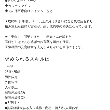
◆デジタルサイネージ
◆カルテファイル
◆その他医療向けアイテム など
★成約率は8割超。30年以上のお付き合いになる代理店もあり
積み重ねた信頼と実績が、高い成約率の秘訣になっています。
★「安心して開業できた」「患者さんが増えた」
医師からはそんな感謝のお言葉を頂ける仕事。
医療機関の安定経営を支えるやりがいを実感できます。
求められるスキルは
必須
25歳~35歳
男性限定
外国籍NG
大卒以上
職種未経験NG
業種未経験OK
■大卒以上
■営業経験がある方（業界・商材・個人/法人問わず）