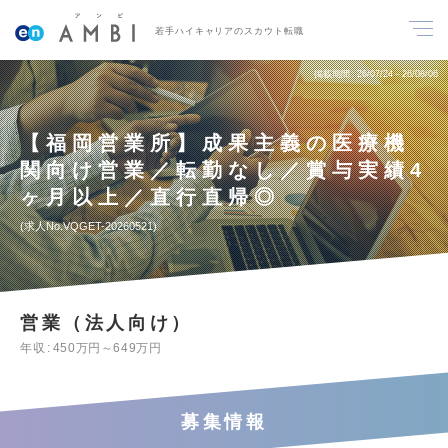
若手ハイキャリアのスカウト転職
掲載期間
26/07/24～26/08/06
【福岡営業所】成果主義の医療機
関向け営業／転勤なし／賞与実績4
ヶ月以上／直行直帰◎
求人No.VQGET-20260521
営業（法人向け）
年収
450万円～649万円
募集情報