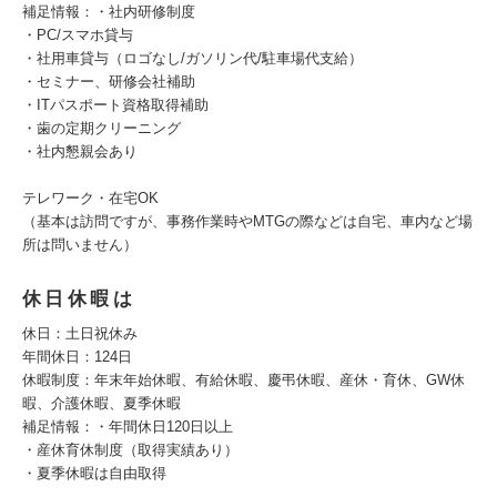
補足情報：・社内研修制度
・PC/スマホ貸与
・社用車貸与（ロゴなし/ガソリン代/駐車場代支給）
・セミナー、研修会社補助
・ITパスポート資格取得補助
・歯の定期クリーニング
・社内懇親会あり
テレワーク・在宅OK
（基本は訪問ですが、事務作業時やMTGの際などは自宅、車内など場
所は問いません）
休日休暇は
休日：土日祝休み
年間休日：124日
休暇制度：年末年始休暇、有給休暇、慶弔休暇、産休・育休、GW休
暇、介護休暇、夏季休暇
補足情報：・年間休日120日以上
・産休育休制度（取得実績あり）
・夏季休暇は自由取得