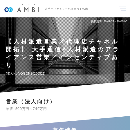
若手ハイキャリアのスカウト転職
掲載期間
26/07/24～26/08/06
【人材派遣営業／代理店チャネル
開拓】 大手通信×人材派遣のアラ
イアンス営業／インセンティブあ
り
求人No.VQGET-20260521
営業（法人向け）
年収
500万円～749万円