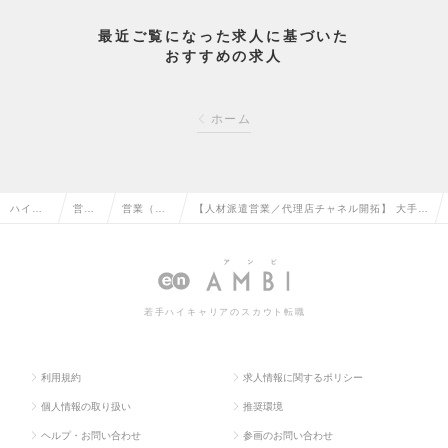
最近ご覧になった求人に基づいた
おすすめの求人
ホーム
ハイク
営業
営業（法
【人材派遣営業／代理店チャネル開拓】 大手通
ラス求
系の
人向け）
信×人材派遣のアライアンス営業／インセンテ
人TOP
転職
の転職
ィブありの求人情報
若手ハイキャリアのスカウト転職
利用規約
求人情報に関するポリシー
個人情報の取り扱い
推奨環境
ヘルプ・お問い合わせ
参画のお問い合わせ