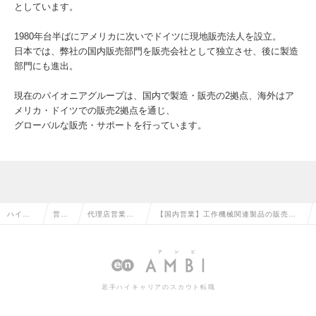
としています。
1980年台半ばにアメリカに次いでドイツに現地販売法人を設立。
日本では、弊社の国内販売部門を販売会社として独立させ、後に製造
部門にも進出。
現在のパイオニアグループは、国内で製造・販売の2拠点、海外はア
メリカ・ドイツでの販売2拠点を通じ、
グローバルな販売・サポートを行っています。
ハイク
営業
代理店営業・
【国内営業】工作機械関連製品の販売｜
ラス求
系の
ルートセール
年間休日122日以上 賞与年3回・昇給あ
人TOP
転職
スの転職
り◎の求人情報
若手ハイキャリアのスカウト転職