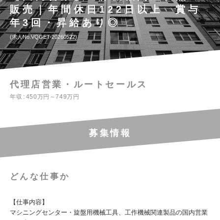
販売｜年間休日122日以上 賞与
年3回・昇給あり◎
求人No.VQGET-20260522
代理店営業・ルートセールス
年収
450万円～749万円
募集情報
どんな仕事か
【仕事内容】
マシニングセンター・旋盤用機械工具、工作機械関連製品の国内営業