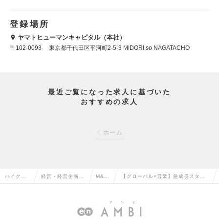
登録場所
ヤマトヒューマンキャピタル（本社）
〒102-0093 東京都千代田区平河町2-5-3 MIDORI.so NAGATACHO
最近ご覧になった求人に基づいた
おすすめの求人
ホーム
ハイクラ
経営・経営企画・
M&A
【グローバル×営業】急成長スター
ス求人TO
事業企画系の転職
の転
トアップで頂点を目指すの求人情報
P
職