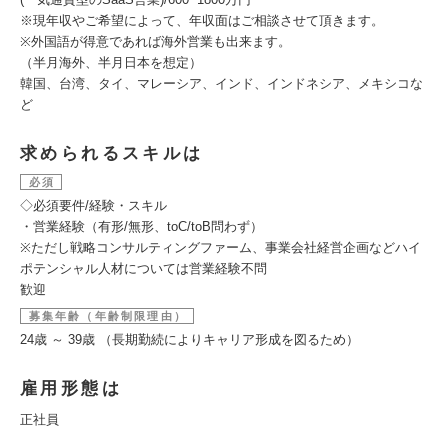
※現年収やご希望によって、年収面はご相談させて頂きます。
※外国語が得意であれば海外営業も出来ます。
（半月海外、半月日本を想定）
韓国、台湾、タイ、マレーシア、インド、インドネシア、メキシコな
ど
求められるスキルは
必須
◇必須要件/経験・スキル
・営業経験（有形/無形、toC/toB問わず）
※ただし戦略コンサルティングファーム、事業会社経営企画などハイ
ポテンシャル人材については営業経験不問
歓迎
募集年齢（年齢制限理由）
24歳 ～ 39歳 （長期勤続によりキャリア形成を図るため）
雇用形態は
正社員