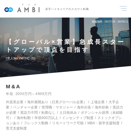
若手ハイキャリアのスカウト転職
掲載期間
26/07/29～26/08/11
【グローバル×営業】急成長スター
トアップで頂点を目指す
求人No.YMTHC-70
M&A
年収
2000万円～4999万円
外資系企業
海外展開あり（日系グローバル企業）
上場企業
大手企
業
ベンチャー企業
管理職・マネジャー
海外出張
海外折衝
英語力
が必要
英語力不問
転勤なし
土日祝休み
ポテンシャル採用（未経験
可）
海外転勤
年収600万以上
インセンティブ制度
ストックオプシ
ョンあり
フレックス勤務
リモートワーク可能
MBA・留学支援制度
育児支援制度