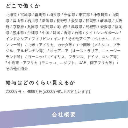
どこで働くか
北海道 / 宮城県 / 群馬県 / 埼玉県 / 千葉県 / 東京都 / 神奈川県 / 山梨
県 / 富山県 / 石川県 / 新潟県 / 長野県 / 愛知県 / 静岡県 / 岐阜県 / 大阪
府 / 京都府 / 兵庫県 / 広島県 / 岡山県 / 鳥取県 / 島根県 / 愛媛県 / 福岡
県 / 熊本県 / 沖縄県 / 中国 / 韓国 / 香港 / 台湾 / タイ / シンガポール /
インドネシア / フィリピン / インド / その他アジア（ベトナム、ミャ
ンマー等） / 北米（アメリカ、カナダ等） / 中南米（メキシコ、ブラ
ジル、アルゼンチン等） / オセアニア（オーストラリア、ニュージー
ランド等） / ヨーロッパ（イギリス、フランス、ドイツ、ロシア等）
/ 中近東・アフリカ（モロッコ、エジプト、UAE、南アフリカ等） /
その他の海外
給与はどのくらい貰えるか
2000万円 ～ 4999万円(5000万円以上の方もいます)
会社概要