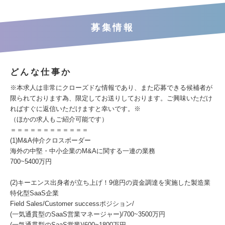
募集情報
どんな仕事か
※本求人は非常にクローズドな情報であり、また応募できる候補者が
限られております為、限定してお送りしております。ご興味いただけ
ればすぐに返信いただけますと幸いです。※
（ほかの求人もご紹介可能です）
＝＝＝＝＝＝＝＝＝＝＝＝
(1)M&A仲介クロスボーダー
海外の中堅・中小企業のM&Aに関する一連の業務
700~5400万円
(2)キーエンス出身者が立ち上げ！9億円の資金調達を実施した製造業
特化型SaaS企業
Field Sales/Customer successポジション/
(一気通貫型のSaaS営業マネージャー)/700~3500万円
(一気通貫型のSaaS営業)/600~1800万円