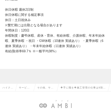
休日休暇 週休2日制
休日休暇に関する補足事項
休日：土日祝休み
※繁忙期には出勤となる場合があります
年間休日：120日
休暇制度：慶弔休暇、産休・育休、有給休暇、介護休暇、年末年始休
暇、夏季休暇 ・祝日 ・GW休暇（10連休 実績あり） ・夏季休暇（6
連休 実績あり） ・年末年始休暇（11連休 実績あり）
有給(取得率69.7％ ※一般平均38%）
ハイクラ
サービ
その他、サー
🔶手に職を🔶施工管理の仕事は9割事
ス求人T
ス・流通
ビス・流通系
務⁉🔶キャリアパス豊富🔶口コミ◎🔶
OP
系の転職
の転職
の求人情報