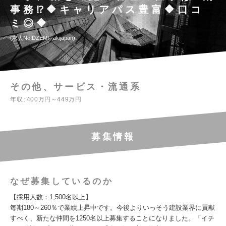
事務⁉🔶キャリアパス豊富🔶口コ
ミ◎🔶
求人No.DZEMI--akijapan
その他、サービス・流通系
年収
400万円～449万円
募集情報
なぜ募集しているのか
【採用人数：1,500名以上】
毎期180～260％で業績上昇中です。今後よりいっそう建設業界に貢献
すべく、新たな仲間を1250名以上募集することになりました。「イチ