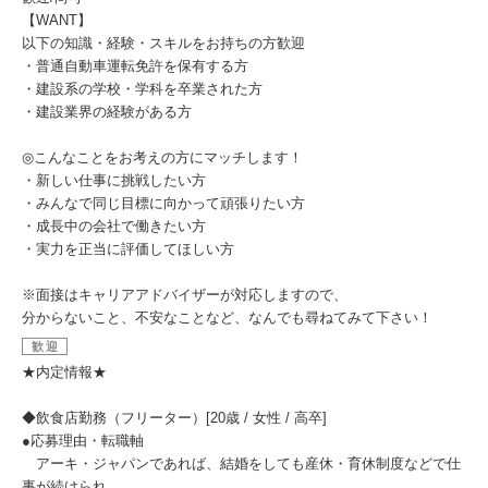
【WANT】
以下の知識・経験・スキルをお持ちの方歓迎
・普通自動車運転免許を保有する方
・建設系の学校・学科を卒業された方
・建設業界の経験がある方
◎こんなことをお考えの方にマッチします！
・新しい仕事に挑戦したい方
・みんなで同じ目標に向かって頑張りたい方
・成長中の会社で働きたい方
・実力を正当に評価してほしい方
※面接はキャリアアドバイザーが対応しますので、
分からないこと、不安なことなど、なんでも尋ねてみて下さい！
歓迎
★内定情報★
◆飲食店勤務（フリーター）[20歳 / 女性 / 高卒]
●応募理由・転職軸
アーキ・ジャパンであれば、結婚をしても産休・育休制度などで仕
事が続けられ、