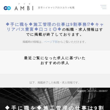
若手ハイキャリアのスカウト転職
🔶手に職を🔶施工管理の仕事は9割事務⁉🔶キャ
リアパス豊富🔶口コミ◎🔶
の転職・求人情報はす
でに掲載が終了しております。
掲載時の情報は、
ページ下部
からご覧いただけます。
最近ご覧になった求人に基づいた
おすすめの求人
以下、掲載終了した転職・求人情報です。
掲載期間
26/07/25～26/08/07
🔶手に職を🔶施工管理の仕事は9割