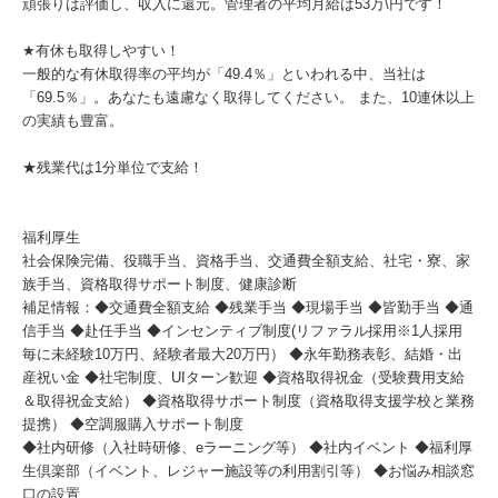
頑張りは評価し、収入に還元。管理者の平均月給は53万\円です！
★有休も取得しやすい！
一般的な有休取得率の平均が「49.4％」といわれる中、当社は
「69.5％」。あなたも遠慮なく取得してください。 また、10連休以上
の実績も豊富。
★残業代は1分単位で支給！
福利厚生
社会保険完備、役職手当、資格手当、交通費全額支給、社宅・寮、家
族手当、資格取得サポート制度、健康診断
補足情報：◆交通費全額支給 ◆残業手当 ◆現場手当 ◆皆勤手当 ◆通
信手当 ◆赴任手当 ◆インセンティブ制度(リファラル採用※1人採用
毎に未経験10万円、経験者最大20万円） ◆永年勤務表彰、結婚・出
産祝い金 ◆社宅制度、UIターン歓迎 ◆資格取得祝金（受験費用支給
＆取得祝金支給） ◆資格取得サポート制度（資格取得支援学校と業務
提携） ◆空調服購入サポート制度
◆社内研修（入社時研修、eラーニング等） ◆社内イベント ◆福利厚
生倶楽部（イベント、レジャー施設等の利用割引等） ◆お悩み相談窓
口の設置