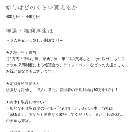
給与はどのくらい貰えるか
400万円 ～ 449万円
待遇・福利厚生は
～収入を支える嬉しい制度あり～
★各種手当＋賞与
月1万円の皆勤手当、家族手当、年2回の賞与など。それ以外にもリフ
ァラル採用制度による報奨金や、ライフイベントなどへの支援として
お祝い金などもございます！
★定期昇給制度あり
頑張りは評価し、収入に還元。管理者の平均月給は53万\円です！
★有休も取得しやすい！
一般的な有休取得率の平均が「49.4％」といわれる中、当社は
「69.5％」。あなたも遠慮なく取得してください。 また、10連休以上
の実績も豊富。