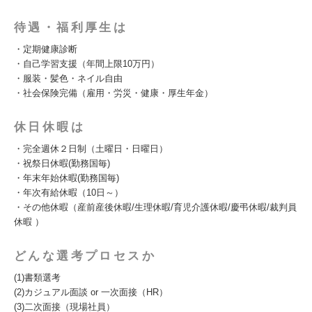
待遇・福利厚生は
・定期健康診断
・自己学習支援（年間上限10万円）
・服装・髪色・ネイル自由
・社会保険完備（雇用・労災・健康・厚生年金）
休日休暇は
・完全週休２日制（土曜日・日曜日）
・祝祭日休暇(勤務国毎)
・年末年始休暇(勤務国毎)
・年次有給休暇（10日～）
・その他休暇（産前産後休暇/生理休暇/育児介護休暇/慶弔休暇/裁判員
休暇 ）
どんな選考プロセスか
(1)書類選考
(2)カジュアル面談 or 一次面接（HR）
(3)二次面接（現場社員）