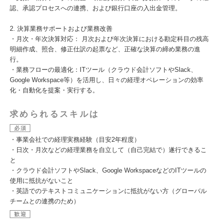
認、承認プロセスへの連携、および銀行口座の入出金管理。
2. 決算業務サポートおよび業務改善
・月次・年次決算対応： 月次および年次決算における勘定科目の残高
明細作成、照合、修正仕訳の起票など、正確な決算の締め業務の進
行。
・業務フローの最適化：ITツール（クラウド会計ソフトやSlack、
Google Workspace等）を活用し、日々の経理オペレーションの効率
化・自動化を提案・実行する。
求められるスキルは
必須
・事業会社での経理実務経験（目安2年程度）
・日次・月次などの経理業務を自立して（自己完結で）遂行できるこ
と
・クラウド会計ソフトやSlack、Google WorkspaceなどのITツールの
使用に抵抗がないこと
・英語でのテキストコミュニケーションに抵抗がない方（グローバル
チームとの連携のため）
歓迎