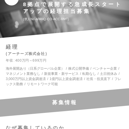
8拠点で展開する急成長スタート
アップの経理担当募集
求人No.APANQ-CO-ACC-RMT
経理
アーチーズ株式会社
年収
400万円～699万円
海外展開あり（日系グローバル企業）
株式公開準備
ベンチャー企業
マネジメント業務なし
新規事業・新サービス
転勤なし
土日祝休み
3,000万円以上資金調達済
1億円以上資金調達済
社長・役員直下
フレ
ックス勤務
リモートワーク可能
募集情報
なぜ募集しているのか