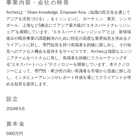
事業内容・会社の特長
Archesは「Share knowledge, Empower Asia（知識の民主化を通じて
アジアを活気づける）」をミッションに、ホーチミン、東京、シンガ
ポール、上海など5拠点にてアジア最大級の“エキスパートナレッジシ
ェア”を展開しています。“エキスパートナレッジシェア”とは、新領域
進出や既存事業の課題解決のために特定の高度な業界知見を求めるク
ライアントに対し、専門知見を持つ有識者を的確に探し出し、その知
見へのアクセス機会を提供するサービスです。Archesは強固なエンジ
ニアチームをベトナムに有し、有識者を的確にリクルーティングす
る“エキスパートハント”テクノロジーを開発しています。本テクノロ
ジーによって、専門性・希少性の高い有識者を市場から迅速に探し出
し、インタビューアレンジやレポート作成を通じてクライアントが求
める知見を提供します。
設立
2019年5月
資本金
5900万円