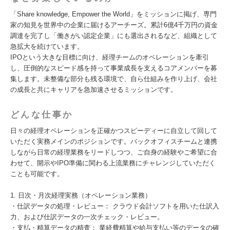
「Share knowledge, Empower the World」をミッションに掲げ、専門
家の知見を世界中の企業に届けるアーチーズ。累計6億4千万円の資金
調達を完了し「働きがい認定企業」にも選出されるなど、組織として
急拡大を続けています。
IPOという大きな目標に向け、経理チームのオペレーションを牽引
し、圧倒的なスピード感を持って事業成長を支えるコアメンバーを募
集します。未整備な部分も残る環境で、自ら仕組みを作り上げ、会社
の成長と共にキャリアを急加速させるミッションです。
どんな仕事か
日々の経理オペレーションを正確かつスピーディーに自立して回して
いただく実務メインのポジションです。バックオフィスチームと連携
しながら日常の経理業務をリードしつつ、ご自身の経験やご希望に合
わせて、開示やIPO準備に関わる上流業務にチャレンジしていただく
ことも可能です。
1. 日次・月次経理実務（オペレーション業務）
・仕訳データの処理・レビュー： クラウド会計ソフトを用いた仕訳入
力、および仕訳データの一次チェック・レビュー。
・支払・精算データの精査： 業経費精算や給与支払い等のデータの確