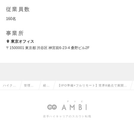
従業員数
160名
事業所
東京オフィス
〒1500001 東京都 渋谷区 神宮前6-23-4 桑野ビル2F
ハイクラ
管理部
経理
【IPO準備×フルリモート】世界8拠点で展開す
ス求人TO
門系の
の転
る急成長スタートアップの経理担当募集の求人
P
転職
職
情報
若手ハイキャリアのスカウト転職