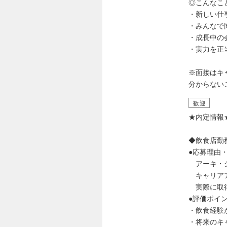
◎こんなこ
・新しい仕
・みんなで
・成長中の
・実力を正
※面接はキ
分からない
歓迎
★内定情報
◆飲食店勤務（
●応募理由
アーキ・ジ
キャリアア
実際に取得
●評価ポイ
・飲食経験
・将来のキ