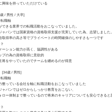
に興味を持っていただけている
 / 男性 / 大卒]
・転職軸
できる業界での転職活動をおこなっていました。
ャパンでは国家資格の資格取得支援が充実していた為、志望しました
取得率の高さ等でプライベートの時間確保のしやすさも一つです
ント
ケーション能力が高く、協調性がある
ップの為の資格取得に意欲的
主将をやっていたのでチームを纏めるのが得意
34歳 / 男性]
・転職軸
整っている会社を軸に転職活動をおこなっていました
ャパンではゼロからしっかり教育をおこない、
ロー体制まで整っているので将来のキャリアについても安心できると
ント