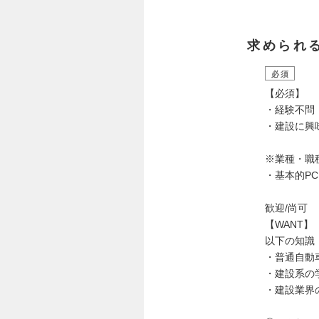
求められ
必須
【必須】
・経験不問
・建設に興
※業種・職
・基本的P
歓迎/尚可
【WANT】
以下の知識
・普通自動
・建設系の
・建設業界