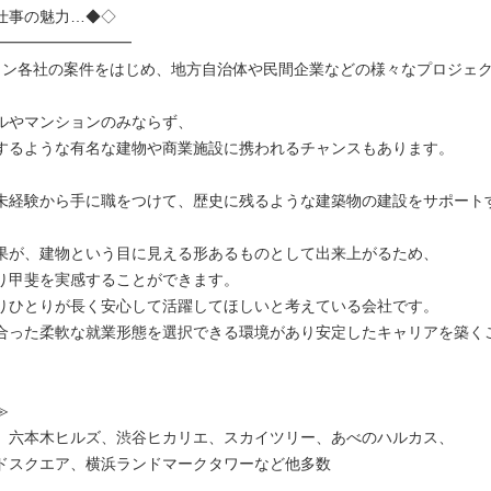
仕事の魅力…◆◇
━━━━━━━━━
コン各社の案件をはじめ、地方自治体や民間企業などの様々なプロジェ
ルやマンションのみならず、
するような有名な建物や商業施設に携われるチャンスもあります。
未経験から手に職をつけて、歴史に残るような建築物の建設をサポート
果が、建物という目に見える形あるものとして出来上がるため、
り甲斐を実感することができます。
りひとりが長く安心して活躍してほしいと考えている会社です。
合った柔軟な就業形態を選択できる環境があり安定したキャリアを築く
≫
、六本木ヒルズ、渋谷ヒカリエ、スカイツリー、あべのハルカス、
ドスクエア、横浜ランドマークタワーなど他多数