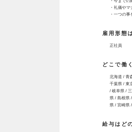
・今までの
・礼儀やマ
・一つの事
雇用形態
正社員
どこで働
北海道 / 青森
千葉県 / 東京
/ 岐阜県 / 
県 / 島根県 
県 / 宮崎県 
給与はど