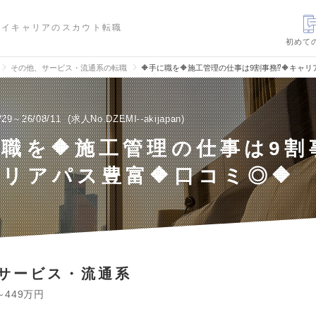
ハイキャリアのスカウト転職
初めて
その他、サービス・流通系の転職
🔶手に職を🔶施工管理の仕事は9割事務⁉🔶キャリ
/29～26/08/11
求人No.DZEMI--akijapan
に職を🔶施工管理の仕事は9割
ャリアパス豊富🔶口コミ◎🔶
サービス・流通系
～449万円