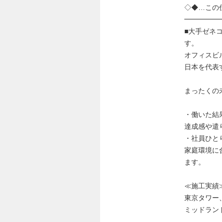
◇◆…この
━━━━━
■大手ゼネ
す。
オフィスビ
日本を代表
まったくの
・働いた結
達成感や遣
・社員ひと
家庭環境に
ます。
≪施工実績
東京タワー
ミッドラン