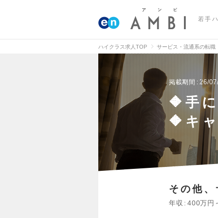
若手
ハイクラス求人TOP
サービス・流通系の転職
掲載期間
26/07
🔶手
🔶キ
その他、
年収
400万円