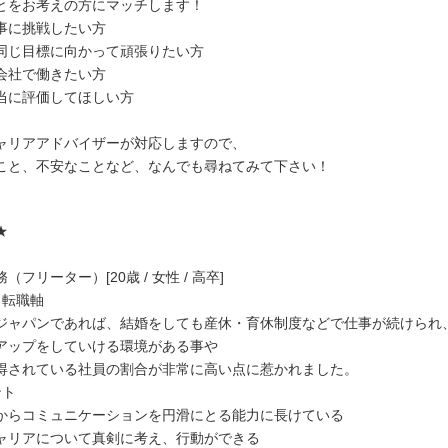
とをお考えの方にマッチします！
事に挑戦したい方
同じ目標に向かって頑張りたい方
会社で働きたい方
当に評価してほしい方
ャリアアドバイザーが対応しますので、
こと、不安なことなど、なんでも尋ねてみて下さい！
★
フリーター）[20歳 / 女性 / 高卒]
・転職軸
ャパンであれば、結婚をしても産休・育休制度などで仕事が続けられ
ップをしていける環境がある事や
されている社員の割合が非常に高い点に惹かれました。
ント
からコミュニケーションを円滑にとる能力に長けている
ャリアについて真剣に考え、行動ができる