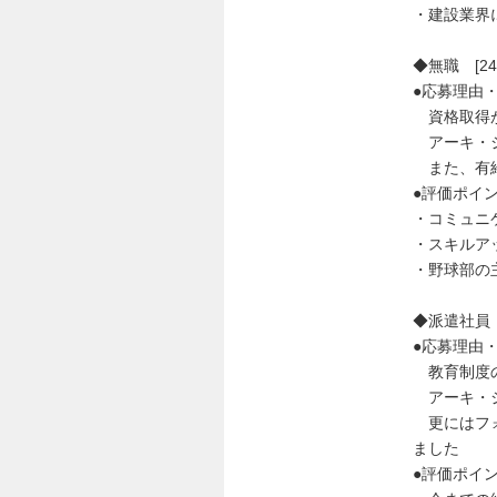
・建設業界
◆無職 [24歳
●応募理由
資格取得が
アーキ・ジ
また、有給
●評価ポイ
・コミュニ
・スキルア
・野球部の
◆派遣社員 [
●応募理由
教育制度の
アーキ・ジ
更にはフォ
ました
●評価ポイ