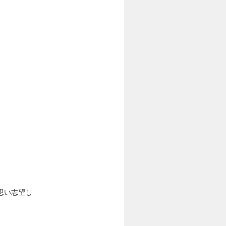
。
思い志望し