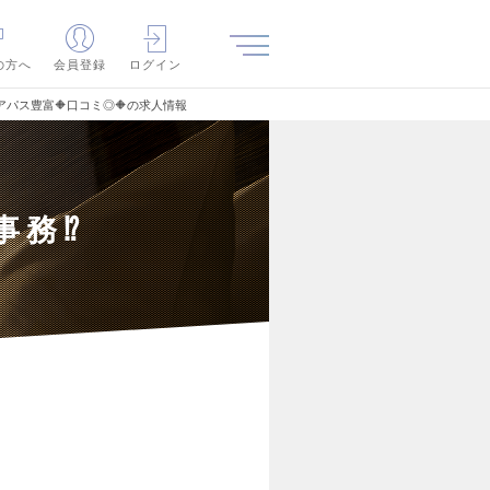
の方へ
会員登録
ログイン
アパス豊富🔶口コミ◎🔶の求人情報
事務⁉