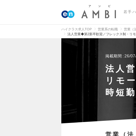
若手
ハイクラス求人TOP
営業系の転職
営業（
法人営業◆第2新卒歓迎／フレックス制・リ
掲載期間
26/07
法人
リモ
時短
営業（法