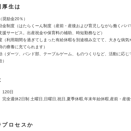
利厚生は
（奨励金20％）
助金制度（はたらくーん制度（産前・産後および育児しながら働くパパ
支援サービス。出産祝金や保育料の補助、時短勤務など）
度（利用期間を過ぎてしまった有給休暇を別途積み立てて、大きな病気
時の療養に充てられます）
動（ダーツ、バンド部、テーブルゲーム、ものつくりなど、活動に応じ
給）
は
120日
完全週休2日制 土曜日,日曜日,祝日,夏季休暇,年末年始休暇,産前・産後
考プロセスか