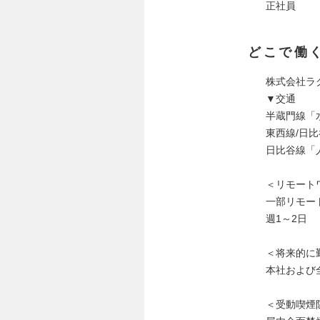
正社員
どこで働
株式会社ラ
▼交通
半蔵門線「
東西線/日
日比谷線「
＜リモート
一部リモー
週1～2日
＜将来的に
本社および
＜受動喫煙