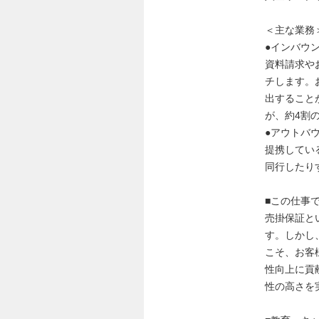
＜主な業務
●インバウ
資料請求や
チします。
出すること
が、約4割
●アウトバ
提携してい
同行したり
■この仕事
売掛保証と
す。しかし
こそ、お客
性向上に貢
性の高さを