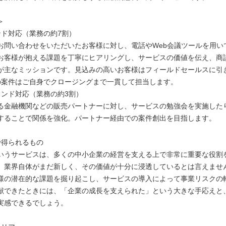
＞
ンド対応（業務の約7割）
お問い合わせをいただいたお客様に対し、電話やWeb会議ツールを用い
お客様が抱える課題を丁寧にヒアリングし、サービスの価値を伝え、商
が主なミッションです。見込みの高いお客様はフィールドセールスに引
の案件はご自身でクロージングまで一貫して担当します。
ウンド対応（業務の約3割）
る金融機関などの販売パートナーに対し、サービスの勉強会を実施した
することで関係を強化。パートナー経由での案件創出を目指します。
で得られるもの
いうサービスは、多くの中小企業の経営を支える上で非常に重要な役割
、業界自体がまだ新しく、その価値が十分に浸透しているとは言えませ
様の潜在的な課題を掘り起こし、サービスの導入によって事業リスクの
献できたときには、「企業の成長を支えられた」という大きな手応えと
実感できるでしょう。