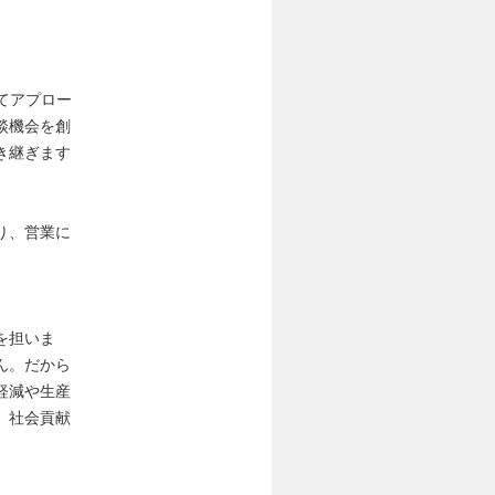
てアプロー
談機会を創
き継ぎます
り、営業に
を担いま
ん。だから
軽減や生産
、社会貢献