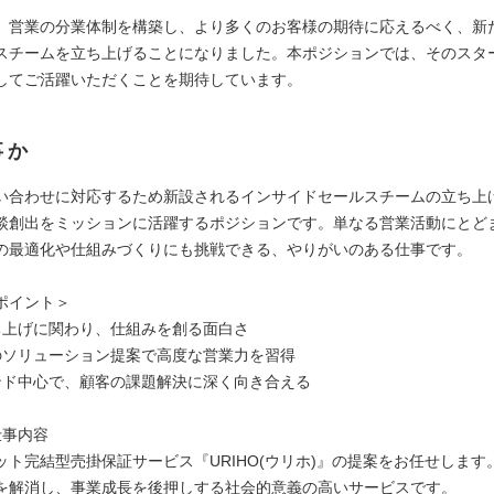
、営業の分業体制を構築し、より多くのお客様の期待に応えるべく、新
スチームを立ち上げることになりました。本ポジションでは、そのスタ
してご活躍いただくことを期待しています。
事か
い合わせに対応するため新設されるインサイドセールスチームの立ち上
談創出をミッションに活躍するポジションです。単なる営業活動にとど
の最適化や仕組みづくりにも挑戦できる、やりがいのある仕事です。
ポイント＞
ち上げに関わり、仕組みを創る面白さ
のソリューション提案で高度な営業力を習得
ンド中心で、顧客の課題解決に深く向き合える
仕事内容
ット完結型売掛保証サービス『URIHO(ウリホ)』の提案をお任せします
を解消し、事業成長を後押しする社会的意義の高いサービスです。