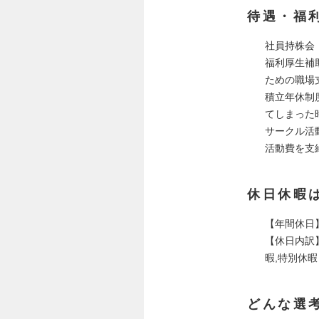
待遇・福
社員持株会
福利厚生補
ための職場
積立年休制
てしまった
サークル活
活動費を支
休日休暇
【年間休日】
【休日内訳】
暇,特別休暇
どんな選