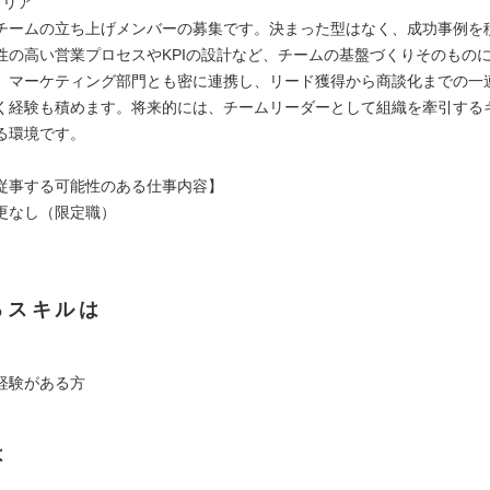
ャリア
チームの立ち上げメンバーの募集です。決まった型はなく、成功事例を
性の高い営業プロセスやKPIの設計など、チームの基盤づくりそのもの
。マーケティング部門とも密に連携し、リード獲得から商談化までの一
く経験も積めます。将来的には、チームリーダーとして組織を牽引する
る環境です。
従事する可能性のある仕事内容】
更なし（限定職）
るスキルは
経験がある方
は