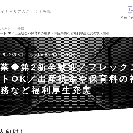
ハイキャリアのスカウト転職
初めて
法人向け）の転職
モートOK／出産祝金や保育料の補助・時短勤務など福利厚生充実の求人情報
/29～26/08/12
求人No.ENPCC-707603
営業◆第2新卒歓迎／フレック
ートOK／出産祝金や保育料の
勤務など福利厚生充実
人向け）