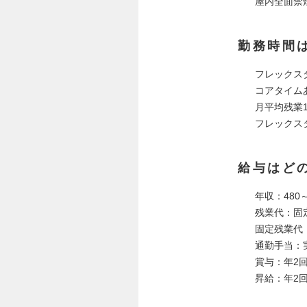
屋内全面禁
勤務時間
フレックスタ
コアタイムあ
月平均残業1
フレックス
給与はど
年収：480～
残業代：固
固定残業代：
通勤手当：実
賞与：年2
昇給：年2