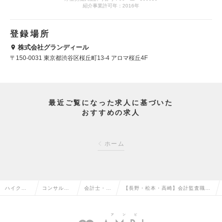
紹介事業許可年：2016年
登録場所
株式会社グランディール
〒150-0031 東京都渋谷区桜丘町13-4 アロマ桜丘4F
最近ご覧になった求人に基づいた
おすすめの求人
ホーム
ハイクラ
コンサルタ
会計士・税
【長野・松本・高崎】会計監査職
ス求人TO
ント系の転
理士の転職
（リーダー～Mgr候補）の求人情報
P
職