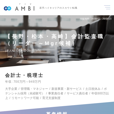
若手ハイキャリアのスカウト転職
掲載期間
26/08/02～26/08/15
【長野・松本・高崎】会計監査職
（リーダー～Mgr候補）
求人No.GRAND-260605KN
会計士・税理士
年収
700万円～949万円
大手企業
管理職・マネジャー
新規事業・新サービス
土日祝休み
ポ
テンシャル採用（未経験可）
事業責任者
サービス責任者
年収600万以
上
リモートワーク可能
育児支援制度