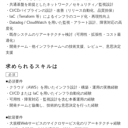
・共通基盤を前提としたネットワーク／セキュリティ／監視設計
・CI/CDパイプラインの設計・改善（リリース自動化、品質担保）
・IaC（Terraform 等）によるインフラのコード化・再現性向上
・Datadog / CloudWatch を用いた監視・アラート設計、障害対応の高
度化
・既存システムのリアーキテクチャ検討（可用性・拡張性・コスト最
適化）
・開発チーム・他インフラチームへの技術支援、レビュー、意思決定
支援
求められるスキルは
必須
■必須要件
・クラウド（AWS）を用いたインフラ設計・構築・運用の実務経験
・CI/CD または IaC を用いたインフラ自動化の経験
・可用性・障害対応・監視設計を含む本番運用の経験
・開発チームと協働し、技術的な意思決定を行った経験
■歓迎要件
・大規模Webサービスのマイクロサービス化のリアーキテクチャ経験