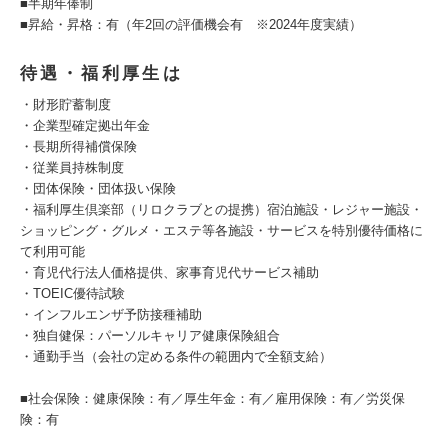
■半期年俸制
■昇給・昇格：有（年2回の評価機会有 ※2024年度実績）
待遇・福利厚生は
・財形貯蓄制度
・企業型確定拠出年金
・長期所得補償保険
・従業員持株制度
・団体保険・団体扱い保険
・福利厚生倶楽部（リロクラブとの提携）宿泊施設・レジャー施設・
ショッピング・グルメ・エステ等各施設・サービスを特別優待価格に
て利用可能
・育児代行法人価格提供、家事育児代サービス補助
・TOEIC優待試験
・インフルエンザ予防接種補助
・独自健保：パーソルキャリア健康保険組合
・通勤手当（会社の定める条件の範囲内で全額支給）
■社会保険：健康保険：有／厚生年金：有／雇用保険：有／労災保
険：有