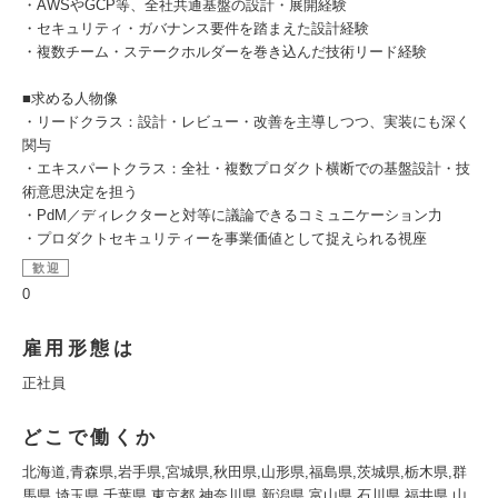
・AWSやGCP等、全社共通基盤の設計・展開経験
・セキュリティ・ガバナンス要件を踏まえた設計経験
・複数チーム・ステークホルダーを巻き込んだ技術リード経験
■求める人物像
・リードクラス：設計・レビュー・改善を主導しつつ、実装にも深く
関与
・エキスパートクラス：全社・複数プロダクト横断での基盤設計・技
術意思決定を担う
・PdM／ディレクターと対等に議論できるコミュニケーション力
・プロダクトセキュリティーを事業価値として捉えられる視座
歓迎
0
雇用形態は
正社員
どこで働くか
北海道,青森県,岩手県,宮城県,秋田県,山形県,福島県,茨城県,栃木県,群
馬県,埼玉県,千葉県,東京都,神奈川県,新潟県,富山県,石川県,福井県,山