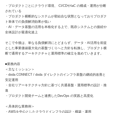
・プロダクトごとにクラウド環境、 CI/CDやIaC の構成・運用が分断
されている
・プロダクト横断的なシステムが密結合な状態となっておりプロダク
ト単体での負債解消効果が低い
・AI・データ基盤の活用を本格化する上で、既存システムとの接続や
全体設計が最適化途上
そこで今後は、単なる負債解消にとどまらず、データ・AI活用を前提
とした事業価値最大化の基盤づくりへと方針を転換し、プロダクト横
断で通用するアーキテクチャと運用標準の確立を進めていきます。
■業務内容
＜主なミッション＞
・doda CONNECT / doda ダイレクトのインフラ基盤の継続的改善と
安定運用
・全社リアーキテクチャ方針に基づく共通基盤・運用標準の設計・推
進
・プロダクト開発チームと連携したDevOps の実践と高度化
＜具体的な業務例＞
・AWSを中心としたクラウドインフラの設計・構築・運用