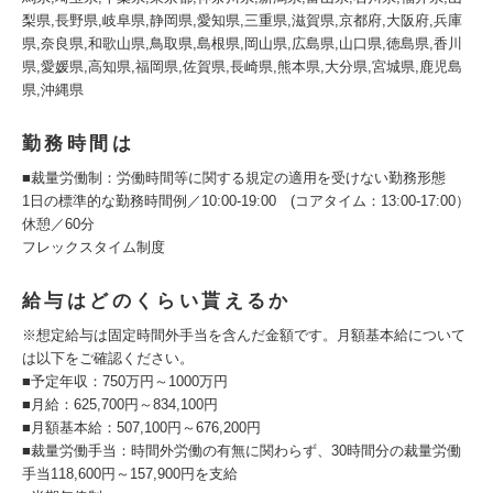
梨県,長野県,岐阜県,静岡県,愛知県,三重県,滋賀県,京都府,大阪府,兵庫
県,奈良県,和歌山県,鳥取県,島根県,岡山県,広島県,山口県,徳島県,香川
県,愛媛県,高知県,福岡県,佐賀県,長崎県,熊本県,大分県,宮城県,鹿児島
県,沖縄県
勤務時間は
■裁量労働制：労働時間等に関する規定の適用を受けない勤務形態
1日の標準的な勤務時間例／10:00‐19:00 (コアタイム：13:00‐17:00）
休憩／60分
フレックスタイム制度
給与はどのくらい貰えるか
※想定給与は固定時間外手当を含んだ金額です。月額基本給について
は以下をご確認ください。
■予定年収：750万円～1000万円
■月給：625,700円～834,100円
■月額基本給：507,100円～676,200円
■裁量労働手当：時間外労働の有無に関わらず、30時間分の裁量労働
手当118,600円～157,900円を支給