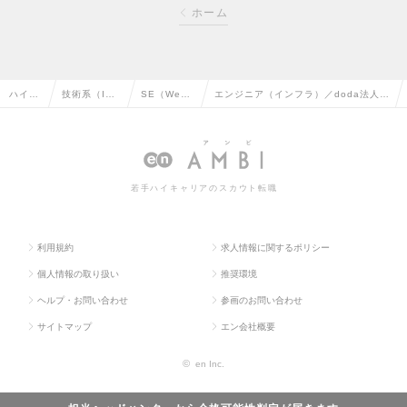
ホーム
ハイク
技術系（I
SE（We
エンジニア（インフラ）／doda法人向
ラス求
T・Web・通
b・オープ
けプロダクトのクラウドエンジニア
人TOP
信系）の転
ン系）の転
（AWS）(113704)の求人情報
職
職
若手ハイキャリアのスカウト転職
利用規約
求人情報に関するポリシー
個人情報の取り扱い
推奨環境
ヘルプ・お問い合わせ
参画のお問い合わせ
サイトマップ
エン会社概要
©
en Inc.