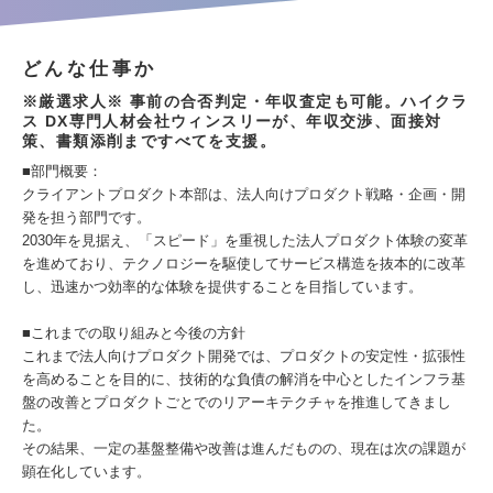
どんな仕事か
※厳選求人※ 事前の合否判定・年収査定も可能。ハイクラ
ス DX専門人材会社ウィンスリーが、年収交渉、面接対
策、書類添削まですべてを支援。
■部門概要：
クライアントプロダクト本部は、法人向けプロダクト戦略・企画・開
発を担う部門です。
2030年を見据え、「スピード」を重視した法人プロダクト体験の変革
を進めており、テクノロジーを駆使してサービス構造を抜本的に改革
し、迅速かつ効率的な体験を提供することを目指しています。
■これまでの取り組みと今後の方針
これまで法人向けプロダクト開発では、プロダクトの安定性・拡張性
を高めることを目的に、技術的な負債の解消を中心としたインフラ基
盤の改善とプロダクトごとでのリアーキテクチャを推進してきまし
た。
その結果、一定の基盤整備や改善は進んだものの、現在は次の課題が
顕在化しています。