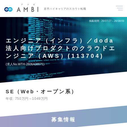
若手ハイキャリアのスカウト転職
掲載期間
26/07/27～26/08/09
エンジニア（インフラ）／doda
法人向けプロダクトのクラウドエ
ンジニア（AWS）(113704)
求人No.WTH-2606A38571
SE（Web・オープン系）
年収
750万円～1049万円
募集情報