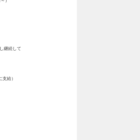
円～）
行し継続して
に支給）