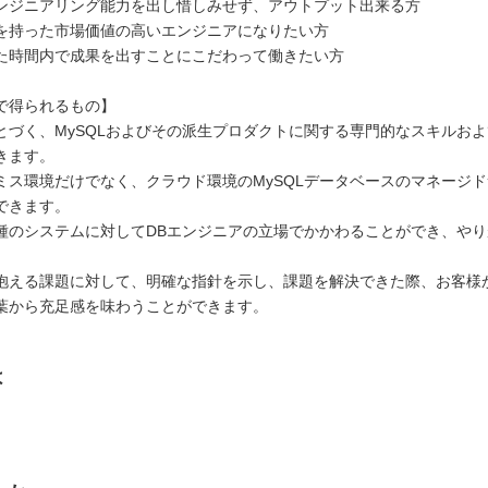
ンジニアリング能力を出し惜しみせず、アウトプット出来る方
を持った市場価値の高いエンジニアになりたい方
た時間内で成果を出すことにこだわって働きたい方
で得られるもの】
とづく、MySQLおよびその派生プロダクトに関する専門的なスキルお
きます。
ミス環境だけでなく、クラウド環境のMySQLデータベースのマネージ
できます。
種のシステムに対してDBエンジニアの立場でかかわることができ、や
抱える課題に対して、明確な指針を示し、課題を解決できた際、お客様
葉から充足感を味わうことができます。
は