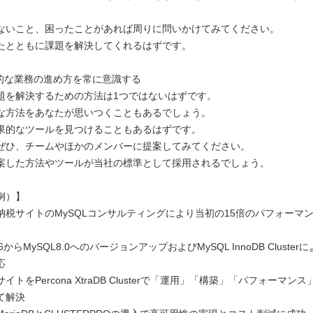
ないこと、困ったことがあれば周りに問いかけてみてください。
たとともに課題を解決してくれるはずです。
率的な業務の進め方を常に意識する
題を解決するための方法は1つではないはずです。
な方法をあなたが思いつくこともあるでしょう。
果的なツールを見つけることもあるはずです。
ぜひ、チームやほかのメンバーに提案してみてください。
案した方法やツールが当社の標準として採用されるでしょう。
例）】
納税サイトのMySQLコンサルティングにより当初の15倍のパフォーマ
.6からMySQL8.0へのバージョンアップおよびMySQL InnoDB Cluste
応
イトをPercona XtraDB Clusterで「運用」「構築」「パフォーマン
て解決