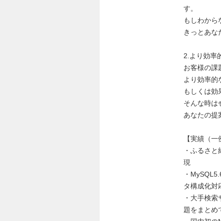
す。
もしわから
きっとあな
2.より効
お客様の課
より効率的
もしくは効
そんな時は
あなたの提
【実績（一
・ふるさと
現
・MySQL5
タ構成化対
・大手検索サ
題をまとめ