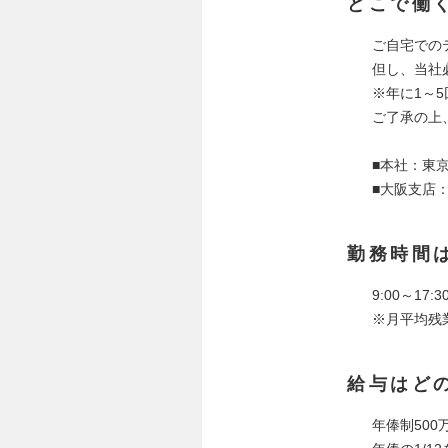
どこで働
ご自宅での
但し、当社
※年に1～
ご了承の上
■本社：東京
■大阪支店：
勤務時間
9:00～17
※月平均残
給与はど
年俸制500