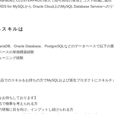
ariaDBとCLUSTERPROの導入で高可用性の実現とコスト削減に成功
S for MySQLから Oracle Cloud上のMySQL Database Service
るスキルは
ariaDB、Oracle Database、PostgreSQLなどのデータベースで以下
ースの単独構築経験
ューニング経験
S製品でのスキルをお持ちの方でMySQLおよび派生プロダクトにスキルチ
をお待ちしております】
点で物事を考えられる方
の情報に目を向け、インプットし続けられる方