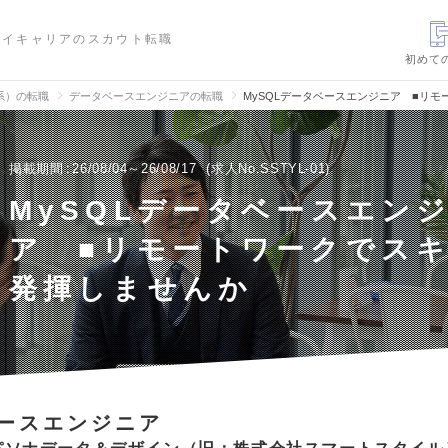
ハイキャリアのスカウト転職
初めて
信系）の転職
データベースエンジニアの転職
MySQLデータベースエンジニア ■リ
掲載期間
26/08/04～26/08/17
求人No.SSTYL-01
MySQLデータベースエン
ア ■リモートワークでス
発揮しませんか
ースエンジニア