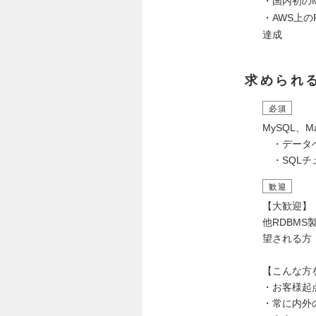
・国内初のM
・AWS上のRD
達成
求められ
必須
MySQL、M
・データベ
・SQLチ
歓迎
【大歓迎】
他RDBM
望される方
【こんな方
・お客様起
・常に内外