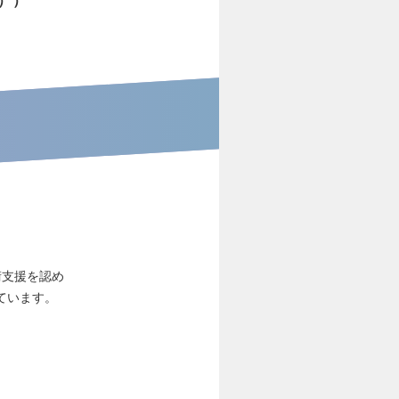
）
術支援を認め
ています。