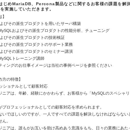
をはじめMariaDB、Percona製品などに関するお客様の課題を解
援を実施していただきます。
は】
Lおよびその派生プロダクトを用いたサーバ構築
MySQLおよびその派生プロダクトの性能分析、チューニング
Lおよびその派生プロダクトの技術検証
Lおよびその派生プロダクトのサポート業務
Lおよびその派生プロダクトのセミナー講演
MySQLトレーニング講師
ティングのお仕事イメージは当社の事例ページを参照ください
め方の特徴】
ェッショナルとして顧客対応
ジニアは、年齢、経験にかかわらず、お客様から「MySQLのスペシャ
がプロフェッショナルとしての顧客対応を求められます。
ないでほしいのですが、一人ですべての課題を解決しなければならない
せん。
ジニアは、誰もがお互いを助け高めあう意識をもち、日々の業務にあた