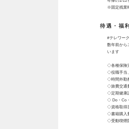
年俸の1/1
※固定残業
待遇・福
#テレワー
数年前から
います
◇各種保険
◇役職手当
◇時間外勤
◇旅費交通
◇定期健康診
◇ Do・C
◇資格取得
◇書籍購入
◇受動喫煙