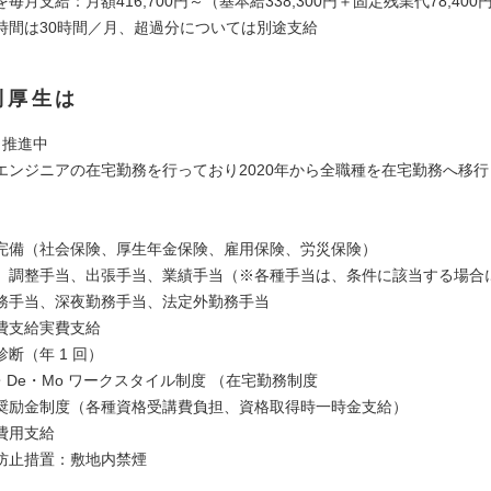
2を毎月支給：月額416,700円～（基本給338,300円＋固定残業代78,400
時間は30時間／月、超過分については別途支給
利厚生は
ク推進中
エンジニアの在宅勤務を行っており2020年から全職種を在宅勤務へ移
完備（社会保険、厚生年金保険、雇用保険、労災保険）
、調整手当、出張手当、業績手当（※各種手当は、条件に該当する場合
務手当、深夜勤務手当、法定外勤務手当
費支給実費支給
断（年 1 回）
o・De・Mo ワークスタイル制度 （在宅勤務制度
奨励金制度（各種資格受講費負担、資格取得時一時金支給）
費用支給
防止措置：敷地内禁煙