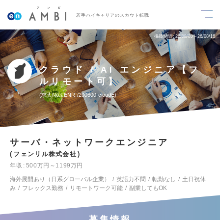
若手ハイキャリアのスカウト転職
掲載期間
26/08/03～26/08/16
クラウド / AI エンジニア【フ
ルリモート可】
求人No.FENR-/200600-cloudE
サーバ・ネットワークエンジニア
フェンリル株式会社
年収
500万円～1199万円
海外展開あり（日系グローバル企業）
英語力不問
転勤なし
土日祝休
み
フレックス勤務
リモートワーク可能
副業してもOK
募集情報