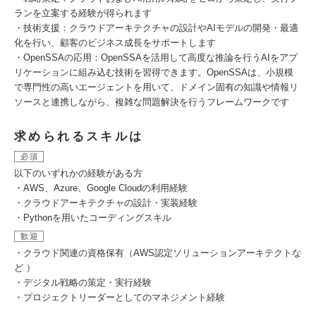
ランを立案する経験が得られます
・技術支援：クラウドアーキテクチャの設計やAIモデルの開発・最適
化を行い、顧客のビジネス成長をサポートします
・OpenSSAの応用：OpenSSAを活用して高度な推論を行うAIをアプ
リケーションに組み込む技術を習得できます。OpenSSAは、小規模
で専門性の高いエージェントを用いて、ドメイン固有の知識や情報リ
ソースと連携しながら、複雑な問題解決を行うフレームワークです
求められるスキルは
必須
以下のいずれかの経験がある方
・AWS、Azure、Google Cloudの利用経験
・クラウドアーキテクチャの設計・実装経験
・Pythonを用いたコーディングスキル
歓迎
・クラウド関連の資格保有（AWS認定ソリューションアーキテクトな
ど ）
・デジタル戦略の策定・実行経験
・プロジェクトリーダーとしてのマネジメント経験