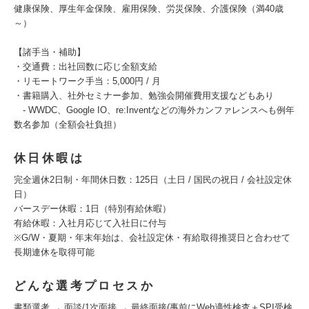
健康保険、厚生年金保険、雇用保険、労災保険、介護保険（満40歳
～）
【諸手当・補助】
・交通費：出社回数に応じ全額支給
・リモートワーク手当：5,000円 / 月
・書籍購入、社外セミナー参加、勉強会開催費用支援などもあり
- WWDC、Google IO、re:Inventなどの海外カンファレンスへも例年
数名参加（全額会社負担）
休日休暇は
完全週休2日制・年間休日数：125日（土日 / 国民の祝日 / 会社設定休
日）
バースデー休暇：1日（特別有給休暇）
有給休暇：入社月応じて入社日に付与
※G/W・夏期・年末年始は、会社設定休・有給取得推奨日と合わせて
長期連休を取得可能
どんな選考プロセスか
書類選考 → 面談/1次面接 → 最終面接(事前にWeb適性検査＋SPI受検