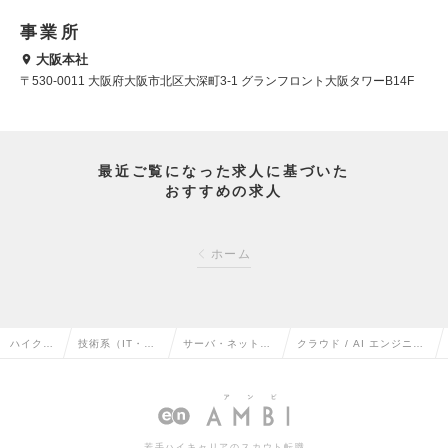
事業所
大阪本社
〒530-0011 大阪府大阪市北区大深町3-1 グランフロント大阪タワーB14F
最近ご覧になった求人に基づいた
おすすめの求人
ホーム
ハイクラ
技術系（IT・We
サーバ・ネットワ
クラウド / AI エンジニア
ス求人T
b・通信系）の
ークエンジニアの
【フルリモート可】の求
OP
転職
転職
人情報
若手ハイキャリアのスカウト転職