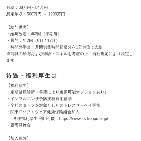
月給：38万円～84万円
想定年収：500万円 ～ 1200万円
【給与備考】
・給与改定：年2回（半期毎）
・賞与：年2回（6月 / 12月）
・時間外手当：月間労働時間超過分を1分単位で支給
※前職の給与および経験・スキルを考慮の上、当社規定により決定し
ます
待遇・福利厚生は
【福利厚生】
・定期健康診断（希望により選択可能オプションあり）
・インフルエンザ予防接種費用補助
・全社スタッフを対象としたストレスサーベイ実施
・関東ITソフトウェア健康保険組合加入
- 各種福利厚生 利用可能：https://www.its-kenpo.or.jp/
・慶弔見舞金
【加入保険】