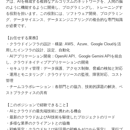
アは、AIを構成する複雑なアルゴリズムのネットワークを、人間の脳
のように機能するように開発し、プログラミングし、トレーニングす
る役割を担います。この役割には、ソフトウェア開発、プログラミン
グ、データサイエンス、データエンジニアリングの複合的な専門知識
が必要です。
【お任せする業務】
・クラウドインフラの設計・構築: AWS、Azure、Google Cloudを活
用したインフラの設計、設定、自動化
・AIアプリケーション開発：OpenAI API、Google Gemini APIを統合
し、クラウドネイティブアプリケーションの開発
・セキュリティ管理：データ保護、アクセス制御、脅威の検知と対応
・運用とモニタリング：クラウドリソースの監視、障害対応、コスト
管理
・チームコラボレーション：各部門との協力、技術的課題の解決、ベ
ストプラクティスの共有
【このポジションで経験できること】
・AIとクラウドの最先端技術に携われる機会
・最新のクラウドおよびAI技術を駆使したプロジェクトのリード
・多様な業界のクライアントとの協働
・戦略策定：クラウドおよびAI活用の戦略をゼロから策定し、実行プ