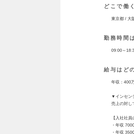
どこで働
東京都 / 大
勤務時間
09:00～18:
給与はど
年収：400万
▼インセン
売上の対し
【入社社員
・年収 700
・年収 350