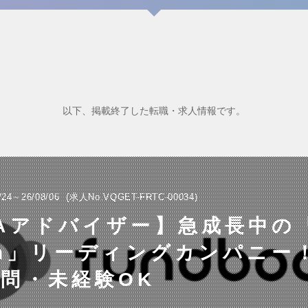
以下、掲載終了した転職・求人情報です。
/24～26/08/06
求人No.VQGET-FRTC-00034
Aアドバイザー】急成長中の
ch」リーディングカンパニー
問・未経験OK