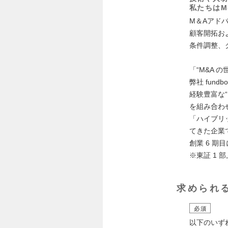
私たちはM
M＆Aアド
顧客開拓お
条件調整、
「“M&A 
弊社 fundb
経験豊富な
を組み合わ
「ハイブリッ
てきた企業
創業 6 
※東証 1 
求められ
必須
以下のいず