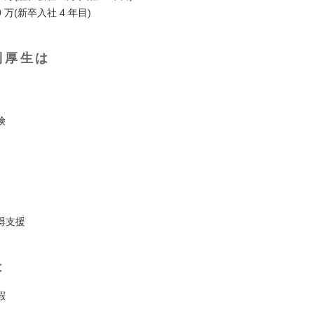
0 万(新卒入社 4 年目)
利厚生は
険
得支援
は
暇