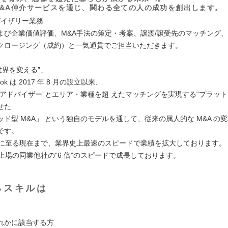
&A仲介サービスを通じ、関わる全ての人の成功を創出します。
バイザリー業務
よび企業価値評価、M&A手法の策定・考案、譲渡/譲受先のマッチング、
クロージング（成約）と一気通貫でご担当いただきます。
の世界を変える”」
ook は 2017 年 8 月の設立以来、
“アドバイザー”とエリア・業種を超 えたマッチングを実現する“プラット
せた
ド型 M&A」 という独自のモデルを通して、従来の属人的な M&A の
です。
期目に至る現在まで、業界史上最速のスピードで業績を拡大しております。
部上場の同業他社の"6 倍"のスピードで成長しております。
るスキルは
れかに該当する方