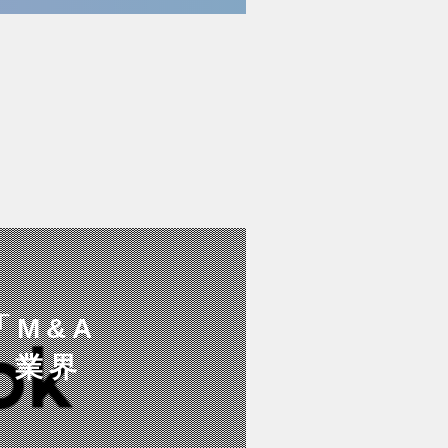
「M&A
！業界