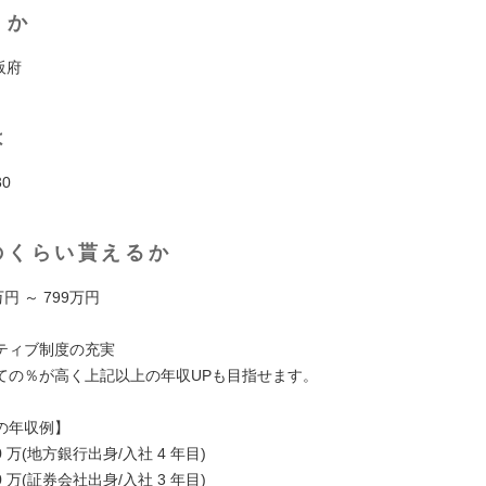
くか
阪府
は
30
のくらい貰えるか
円 ～ 799万円
ティブ制度の充実
ての％が高く上記以上の年収UPも目指せます。
の年収例】
0 万(地方銀行出身/入社 4 年目)
0 万(証券会社出身/入社 3 年目)