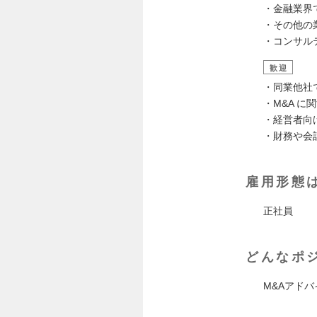
・金融業界
・その他の
・コンサル
歓迎
・同業他社
・M&A 
・経営者向
・財務や会
雇用形態
正社員
どんなポ
M&Aアドバ