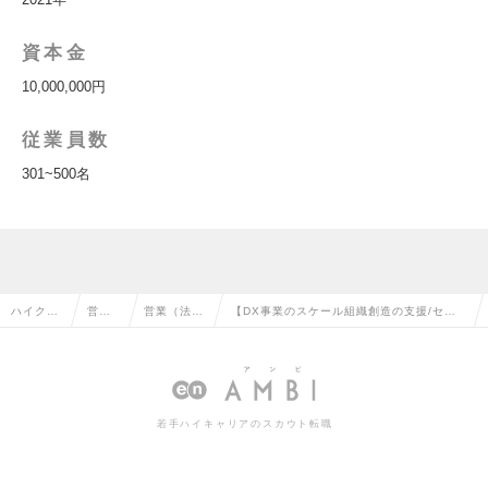
資本金
10,000,000円
従業員数
301~500名
ハイクラ
営業
営業（法人
【DX事業のスケール組織創造の支援/セー
ス求人T
系の
向け）の転
ルスリーダー候補/年収600万円以上】の求
OP
転職
職
人情報
若手ハイキャリアのスカウト転職