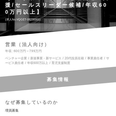
援/セールスリーダー候補/年収60
0万円以上】
求人No.VQGET-08230001
営業（法人向け）
年収
600万円～799万円
ベンチャー企業
新規事業・新サービス
20代役員在籍
事業責任者
サ
ービス責任者
年収600万以上
育児支援制度
募集情報
なぜ募集しているのか
増員募集