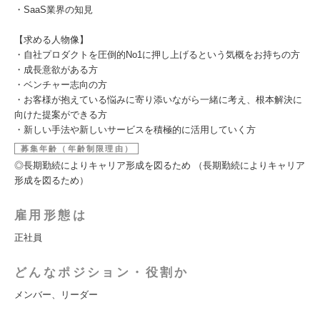
・SaaS業界の知見
【求める人物像】
・自社プロダクトを圧倒的No1に押し上げるという気概をお持ちの方
・成長意欲がある方
・ベンチャー志向の方
・お客様が抱えている悩みに寄り添いながら一緒に考え、根本解決に
向けた提案ができる方
・新しい手法や新しいサービスを積極的に活用していく方
募集年齢（年齢制限理由）
◎長期勤続によりキャリア形成を図るため （長期勤続によりキャリア
形成を図るため）
雇用形態は
正社員
どんなポジション・役割か
メンバー、リーダー