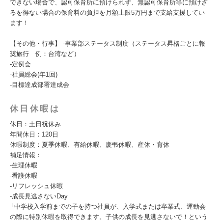
できない場合で、認可保育所に預けられず、無認可保育所等に預けざ
るを得ない場合の保育料の負担を月額上限5万円まで支給支援してい
ます！
【その他・行事】 -事業部ステータス制度（ステータス昇格ごとに報
奨旅行 例：台湾など）
-定例会
-社員総会(年1回)
-目標達成部署達成会
休日休暇は
休日：土日祝休み
年間休日：120日
休暇制度：夏季休暇、有給休暇、慶弔休暇、産休・育休
補足情報：
-生理休暇
-看護休暇
-リフレッシュ休暇
-成長見逃さないDay
└中学校入学前までの子を持つ社員が、入学式または卒業式、運動会
の際に特別休暇を取得できます。子供の成長を見逃さないで！という